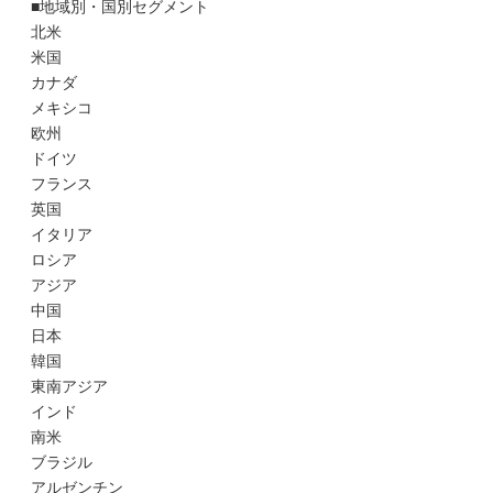
■地域別・国別セグメント
北米
米国
カナダ
メキシコ
欧州
ドイツ
フランス
英国
イタリア
ロシア
アジア
中国
日本
韓国
東南アジア
インド
南米
ブラジル
アルゼンチン