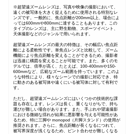
※超望遠ズームレンズは、写真や映像の撮影において、
遠くの被写体を大きく捉えるために使用される特別なレ
ンズです。一般的に、焦点距離が200mm以上、場合によ
っては600mmや800mmに達することもあります。この
タイプのレンズは、主に野生動物、スポーツイベント、
天体撮影などのジャンルで用いられます。
超望遠ズームレンズの最大の特徴は、その幅広い焦点距
離による柔軟性です。単焦点レンズと比較して、ズーム
機能により焦点距離を変えることができるため、撮影者
は迅速に構図を変えることが可能です。また、多くのモ
デルでは、倍率が高く、たとえば、100-400mmや150-
600mmなど、広範なズーム範囲を持っています。このよ
うな特性により、様々なシーンでの撮影に対応でき、特
に動きのある被写体や遠くにいる被写体に対して有利で
す。
ただし、超望遠ズームレンズにはいくつかの技術的な課
題も存在します。レンズは長く、重くなりがちで、持ち
運びが難しい場合があります。また、手ぶれや望遠撮影
における微細な揺れが結果に悪影響を与える可能性があ
るため、特に三脚や monopod（片脚スタンド）の使用が
推奨されます。さらに、焦点距離が長くなるにつれて、
被写界深度が浅くなるため、ピント合わせが難しくなる