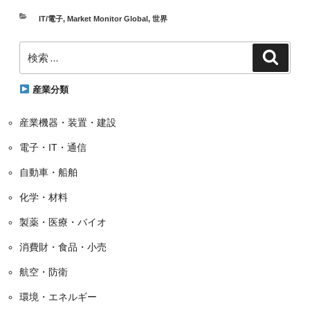
カ
IT/電子
,
Market Monitor Global
,
世界
テ
検
ゴ
検
索
索:
リ
ー
産業分類
産業機器・装置・建設
電子・IT・通信
自動車・船舶
化学・材料
製薬・医療・バイオ
消費財・食品・小売
航空・防衛
環境・エネルギー