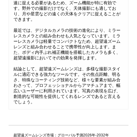
速に捉える必要があるため、ズーム機能が特に有効で
す。野外での撮影だけでなく、天体撮影にも適してお
り、月や星雲などの遠くの天体をクリアに捉えることが
できます。
最近では、デジタルカメラの技術の進化により、ミラー
レスカメラとの組み合わせも人気となっています。ミラ
ーレスカメラは軽量でコンパクトなため、超望遠ズーム
レンズと組み合わせることで携帯性が向上します。ま
た、ボディ内手ぶれ補正機能を搭載したカメラも多く、
超望遠撮影においてその効果を発揮します。
結論として、超望遠ズームレンズは、多様な撮影スタイ
ルに適応できる強力なツールです。その焦点距離、明る
さ、特殊なコーティング技術など、様々な要素が組み合
わさって、プロフェッショナルからアマチュアまで、幅
広いユーザーに利用されています。写真の表現を広げ、
創造的な可能性を提供してくれるレンズであると言える
でしょう。
超望遠ズームレンズ市場：グローバル予測2026年-2032年