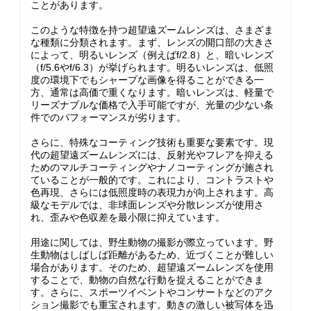
ことがあります。
このような特徴を持つ超望遠ズームレンズは、さまざま
な種類に分類されます。まず、レンズの開口部の大きさ
によって、明るいレンズ（例えばf/2.8）と、暗いレンズ
（f/5.6やf/6.3）が挙げられます。明るいレンズは、低照
度の環境下でもシャープな画像を得ることができる一
方、通常は高価で重くなります。暗いレンズは、軽量で
リーズナブルな価格で入手可能ですが、光量の少ない条
件でのパフォーマンスが劣ります。
さらに、特殊なコーティング技術も重要な要素です。現
代の超望遠ズームレンズには、反射光やフレアを抑える
ためのマルチコーティングやナノコーティングが施され
ていることが一般的です。これにより、コントラストや
色再現、さらには低照度時の表現力が向上されます。高
級なモデルでは、非球面レンズや分散レンズが使用さ
れ、歪みや色収差を最小限に抑えています。
用途に関しては、野生動物の撮影が際立っています。野
生動物はしばしば距離があるため、近づくことが難しい
場合があります。そのため、超望遠ズームレンズを使用
することで、動物の自然な行動を捉えることができま
す。さらに、スポーツイベントやコンサートなどのアク
ション撮影でも重宝されます。動きの激しい被写体を迅