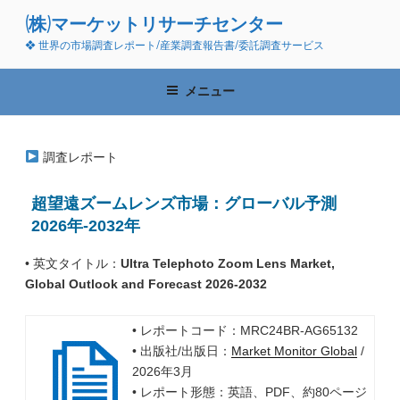
コ
(株)マーケットリサーチセンター
ン
❖ 世界の市場調査レポート/産業調査報告書/委託調査サービス
テ
ン
ツ
メニュー
へ
ス
キ
調査レポート
ッ
プ
超望遠ズームレンズ市場：グローバル予測
2026年-2032年
• 英文タイトル：
Ultra Telephoto Zoom Lens Market,
Global Outlook and Forecast 2026-2032
• レポートコード：MRC24BR-AG65132
• 出版社/出版日：
Market Monitor Global
/
2026年3月
• レポート形態：英語、PDF、約80ページ