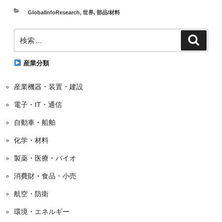
カ
GlobalInfoResearch
,
世界
,
部品/材料
テ
検
ゴ
検
索
索:
リ
ー
産業分類
産業機器・装置・建設
電子・IT・通信
自動車・船舶
化学・材料
製薬・医療・バイオ
消費財・食品・小売
航空・防衛
環境・エネルギー