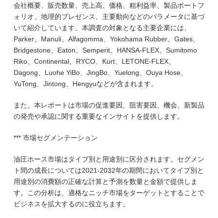
会社概要、販売数量、売上高、価格、粗利益率、製品ポートフ
ォリオ、地理的プレゼンス、主要動向などのパラメータに基づ
いて紹介しています。本調査の対象となる主要企業には、
Parker、Manuli、Alfagomma、Yokohama Rubber、Gates、
Bridgestone、Eaton、Semperit、HANSA-FLEX、Sumitomo
Riko、Continental、RYCO、Kurt、LETONE-FLEX、
Dagong、Luohe YiBo、JingBo、Yuelong、Ouya Hose、
YuTong、Jintong、Hengyuなどが含まれます。
また、本レポートは市場の促進要因、阻害要因、機会、新製品
の発売や承認に関する重要なインサイトを提供します。
*** 市場セグメンテーション
油圧ホース市場はタイプ別と用途別に区分されます。セグメン
ト間の成長については2021-2032年の期間においてタイプ別と
用途別の消費額の正確な計算と予測を数量と金額で提供しま
す。この分析は、適格なニッチ市場をターゲットとすることで
ビジネスを拡大するのに役立ちます。