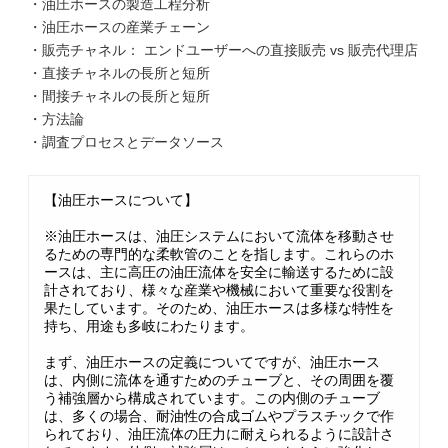
・油圧ホースの製造工程分析
・油圧ホースの産業チェーン
・販売チャネル： エンドユーザーへの直接販売 vs 販売代理店
・直接チャネルの長所と短所
・間接チャネルの長所と短所
・方法論
・調査プロセスとデータソース
【油圧ホースについて】
※油圧ホースは、油圧システムにおいて流体を移動させ
るための専門的な柔軟管のことを指します。これらのホ
ースは、主に高圧の油圧流体を安全に輸送するために設
計されており、様々な産業や機械において重要な役割を
果たしています。そのため、油圧ホースは多様な特性を
持ち、用途も多岐にわたります。
まず、油圧ホースの定義についてですが、油圧ホース
は、内側に流体を通すためのチューブと、その周囲を覆
う補強層から構成されています。この内側のチューブ
は、多くの場合、耐油性の合成ゴムやプラスチックで作
られており、油圧流体の圧力に耐えられるように設計さ