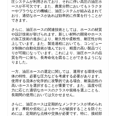
圧システムが利用されており、それに伴い高圧の油圧ホ
ースが不可欠です。また、農業分野においてもトラクタ
ーやプラウなどの機械に、油圧システムが組み込まれて
おり、適切なホースがあれば効率的に作業を行うことが
できます。
さらに、油圧ホースの関連技術としては、ホースの材質
や設計技術が挙げられます。新しい材料の開発やホース
の加工技術の進歩により、耐久性や柔軟性、耐圧性が向
上しています。また、製造過程においても、コンピュー
タ制御の自動化技術が進んでおり、精度の高い製品づく
りが可能になっています。これにより、油圧ホースの品
質を均一に保ち、長寿命化を図ることができるようにな
りました。
一方、油圧ホースの選定に関しては、運用する環境や流
体の特性、必要な圧力などを考慮する必要があります。
使用する流体が化学的に攻撃的である場合、耐薬品性の
高いホースを選択することが重要です。また、温度や圧
力に応じた適切なホースのクラスや規格を選ぶことも、
長期間の使用においては欠かせません。
さらに、油圧ホースは定期的なメンテナンスが求められ
ます。摩耗や劣化によりホースが破損することを防ぐた
めには、定期的な点検や交換が必要です。特に、接続部