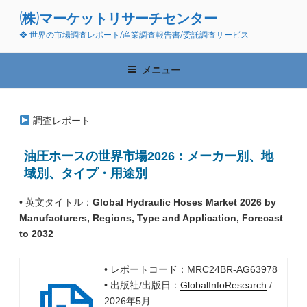
コ
(株)マーケットリサーチセンター
ン
❖ 世界の市場調査レポート/産業調査報告書/委託調査サービス
テ
ン
ツ
メニュー
へ
ス
キ
調査レポート
ッ
プ
油圧ホースの世界市場2026：メーカー別、地
域別、タイプ・用途別
• 英文タイトル：
Global Hydraulic Hoses Market 2026 by
Manufacturers, Regions, Type and Application, Forecast
to 2032
• レポートコード：MRC24BR-AG63978
• 出版社/出版日：
GlobalInfoResearch
/
2026年5月