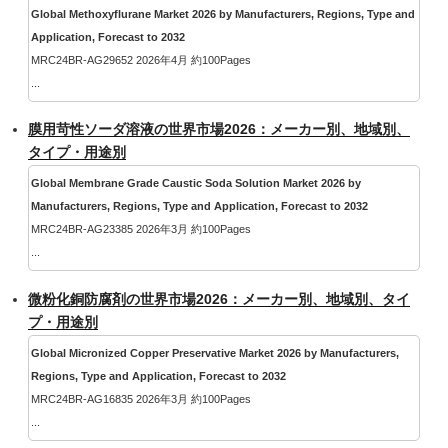
Global Methoxyflurane Market 2026 by Manufacturers, Regions, Type and
Application, Forecast to 2032
MRC24BR-AG29652 2026年4月 約100Pages
...
膜用苛性ソーダ溶液の世界市場2026：メーカー別、地域別、
タイプ・用途別
Global Membrane Grade Caustic Soda Solution Market 2026 by
Manufacturers, Regions, Type and Application, Forecast to 2032
MRC24BR-AG23385 2026年3月 約100Pages
...
微粉化銅防腐剤の世界市場2026：メーカー別、地域別、タイ
プ・用途別
Global Micronized Copper Preservative Market 2026 by Manufacturers,
Regions, Type and Application, Forecast to 2032
MRC24BR-AG16835 2026年3月 約100Pages
...