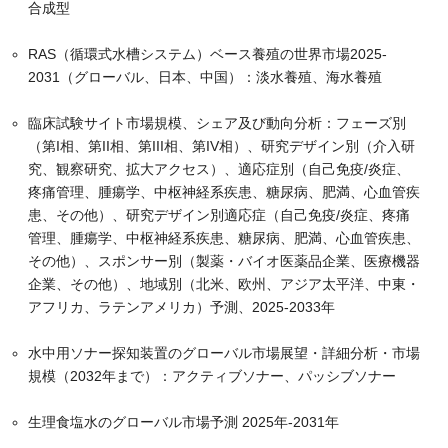
合成型
RAS（循環式水槽システム）ベース養殖の世界市場2025-
2031（グローバル、日本、中国）：淡水養殖、海水養殖
臨床試験サイト市場規模、シェア及び動向分析：フェーズ別
（第I相、第II相、第III相、第IV相）、研究デザイン別（介入研
究、観察研究、拡大アクセス）、適応症別（自己免疫/炎症、
疼痛管理、腫瘍学、中枢神経系疾患、糖尿病、肥満、心血管疾
患、その他）、研究デザイン別適応症（自己免疫/炎症、疼痛
管理、腫瘍学、中枢神経系疾患、糖尿病、肥満、心血管疾患、
その他）、スポンサー別（製薬・バイオ医薬品企業、医療機器
企業、その他）、地域別（北米、欧州、アジア太平洋、中東・
アフリカ、ラテンアメリカ）予測、2025-2033年
水中用ソナー探知装置のグローバル市場展望・詳細分析・市場
規模（2032年まで）：アクティブソナー、パッシブソナー
生理食塩水のグローバル市場予測 2025年-2031年