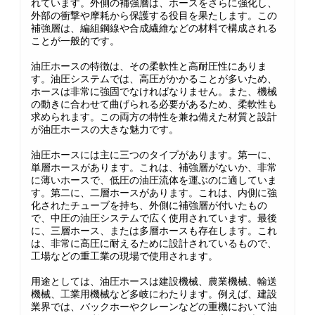
れています。外側の補強層は、ホースをさらに強化し、
外部の衝撃や摩耗から保護する役目を果たします。この
補強層は、編組鋼線や合成繊維などの材料で構成される
ことが一般的です。
油圧ホースの特徴は、その柔軟性と高耐圧性にありま
す。油圧システムでは、高圧がかかることが多いため、
ホースは非常に強固でなければなりません。また、機械
の動きに合わせて曲げられる必要があるため、柔軟性も
求められます。この両方の特性を兼ね備えた材質と設計
が油圧ホースの大きな魅力です。
油圧ホースには主に三つのタイプがあります。第一に、
単層ホースがあります。これは、補強層がないか、非常
に薄いホースで、低圧の油圧流体を運ぶのに適していま
す。第二に、二層ホースがあります。これは、内側に強
化されたチューブを持ち、外側に補強層が付いたもの
で、中圧の油圧システムで広く使用されています。最後
に、三層ホース、または多層ホースも存在します。これ
は、非常に高圧に耐えるために設計されているもので、
工場などの重工業の現場で使用されます。
用途としては、油圧ホースは建設機械、農業機械、輸送
機械、工業用機械など多岐にわたります。例えば、建設
業界では、バックホーやクレーンなどの重機において油