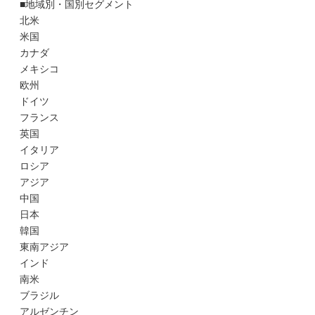
■地域別・国別セグメント
北米
米国
カナダ
メキシコ
欧州
ドイツ
フランス
英国
イタリア
ロシア
アジア
中国
日本
韓国
東南アジア
インド
南米
ブラジル
アルゼンチン