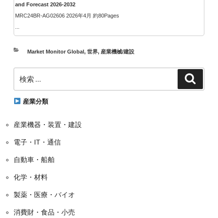
and Forecast 2026-2032
MRC24BR-AG02606 2026年4月 約80Pages
...
カ
Market Monitor Global
,
世界
,
産業機械/建設
テ
検
ゴ
検
索
索:
リ
ー
産業分類
産業機器・装置・建設
電子・IT・通信
自動車・船舶
化学・材料
製薬・医療・バイオ
消費財・食品・小売