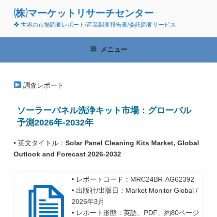
コ
(株)マーケットリサーチセンター
ン
❖ 世界の市場調査レポート/産業調査報告書/委託調査サービス
テ
ン
ツ
メニュー
へ
ス
キ
調査レポート
ッ
プ
ソーラーパネル洗浄キット市場：グローバル
予測2026年-2032年
• 英文タイトル：
Solar Panel Cleaning Kits Market, Global
Outlook and Forecast 2026-2032
• レポートコード：MRC24BR-AG62392
• 出版社/出版日：
Market Monitor Global
/
2026年3月
• レポート形態：英語、PDF、約80ページ