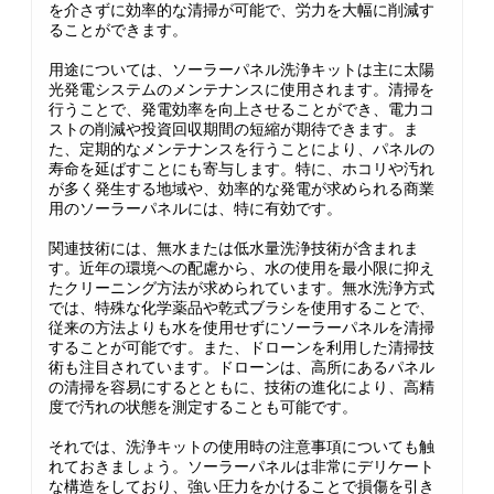
を介さずに効率的な清掃が可能で、労力を大幅に削減す
ることができます。
用途については、ソーラーパネル洗浄キットは主に太陽
光発電システムのメンテナンスに使用されます。清掃を
行うことで、発電効率を向上させることができ、電力コ
ストの削減や投資回収期間の短縮が期待できます。ま
た、定期的なメンテナンスを行うことにより、パネルの
寿命を延ばすことにも寄与します。特に、ホコリや汚れ
が多く発生する地域や、効率的な発電が求められる商業
用のソーラーパネルには、特に有効です。
関連技術には、無水または低水量洗浄技術が含まれま
す。近年の環境への配慮から、水の使用を最小限に抑え
たクリーニング方法が求められています。無水洗浄方式
では、特殊な化学薬品や乾式ブラシを使用することで、
従来の方法よりも水を使用せずにソーラーパネルを清掃
することが可能です。また、ドローンを利用した清掃技
術も注目されています。ドローンは、高所にあるパネル
の清掃を容易にするとともに、技術の進化により、高精
度で汚れの状態を測定することも可能です。
それでは、洗浄キットの使用時の注意事項についても触
れておきましょう。ソーラーパネルは非常にデリケート
な構造をしており、強い圧力をかけることで損傷を引き