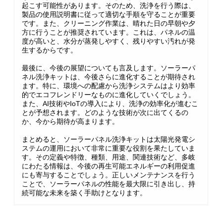
起こす可能性があります。そのため、洗浄を行う際は、
製品の使用説明書に従って適切な手順を守ることが重要
です。また、クリーニング作業は、晴れた日の早朝や夕
方に行うことが推奨されています。これは、パネルの温
度が高いと、水分が蒸発しやすく、残りやすい汚れが発
生するからです。
最後に、今後の展望についても言及します。ソーラーパ
ネル洗浄キットは、今後さらに進化することが期待され
ます。特に、環境への配慮から洗浄システムはより効率
的でエコフレンドリーなものに進化していくでしょう。
また、AI技術やIoTの導入により、洗浄の効率化が進むこ
とが予想されます。どのような技術が次に出てくるの
か、今から期待が高まります。
まとめると、ソーラーパネル洗浄キットは太陽光発電シ
ステムの運用において非常に重要な役割を果たしていま
す。その定義や特徴、種類、用途、関連技術など、多岐
にわたる情報は、今後の再生可能エネルギーの利用促進
にも寄与することでしょう。正しいメンテナンスを行う
ことで、ソーラーパネルの性能を最大限に引き出し、持
続可能な未来を築く手助けとなります。