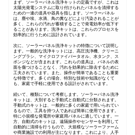
まず、ソーラーパネル洗浄キットの定義ですが、これは
太陽光発電システムに取り付けられたパネルを清掃する
ための一連の道具や器具を指します。ソーラーパネル
は、塵や埃、水滴、鳥の糞などにより汚染されることが
多く、これらの汚れが蓄積することで発電効率が低下す
ることがあります。洗浄キットは、これらのプロセスを
効率的に行うために設計されています。
次に、ソーラーパネル洗浄キットの特徴について説明し
ます。一般的な洗浄キットには、高圧洗浄機、クリーニ
ングブラシ、マイクロファイバータオル、水タンク、ス
ポンジなどが含まれます。これらの道具は、パネルの表
面を傷つけることなく、汚れを効果的に除去するために
工夫されています。また、操作が簡単であることも重要
な特徴です。多くの場合、特別な技術や知識がなくて
も、家庭で手軽に使用できる設計がされています。
続いて、種類について考察します。ソーラーパネル洗浄
キットは、大別すると手動式と自動式に分類されます。
手動式のキットは、一般的に多くの家庭で用いられてい
るもので、工具を持つ人であれば簡単に使用できます。
特に小規模な発電所や家庭用パネルに適しています。一
方、自動式のキットは、遠隔操作やセンサーを利用して
自動的に清掃を行うもので、大規模なソーラーファーム
や商業施設での利用が主になります。これにより、人手