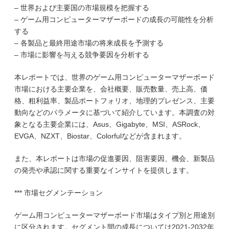
– 世界および主要国の市場規模を把握する
– ゲーム用コンピューターマザーボードの成長の可能性を分析
する
– 各製品と最終用途市場の将来成長を予測する
– 市場に影響を与える競争要因を分析する
本レポートでは、世界のゲーム用コンピューターマザーボード
市場における主要企業を、会社概要、販売数量、売上高、価
格、粗利益率、製品ポートフォリオ、地理的プレゼンス、主要
動向などのパラメータに基づいて紹介しています。本調査の対
象となる主要企業には、Asus、Gigabyte、MSI、ASRock、
EVGA、NZXT、Biostar、Colorfulなどが含まれます。
また、本レポートは市場の促進要因、阻害要因、機会、新製品
の発売や承認に関する重要なインサイトを提供します。
*** 市場セグメンテーション
ゲーム用コンピューターマザーボード市場はタイプ別と用途別
に区分されます。セグメント間の成長については2021-2032年