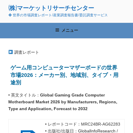
コ
(株)マーケットリサーチセンター
ン
❖ 世界の市場調査レポート/産業調査報告書/委託調査サービス
テ
ン
ツ
メニュー
へ
ス
キ
調査レポート
ッ
プ
ゲーム用コンピューターマザーボードの世界
市場2026：メーカー別、地域別、タイプ・用
途別
• 英文タイトル：
Global Gaming Grade Computer
Motherboard Market 2026 by Manufacturers, Regions,
Type and Application, Forecast to 2032
• レポートコード：MRC24BR-AG62283
• 出版社/出版日：
GlobalInfoResearch
/