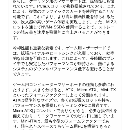
さらに、ゲーミング用のマザーボードは、拡張性にも優
れています。PCIeスロットが複数搭載されており、これ
により、複数のグラフィックスカードを使用することが
可能です。これにより、より高い描画性能を得られるた
め、没入感の高いゲーム体験を実現します。また、M.2ス
ロットを通じてNVMe SSDを使用することで、ストレー
ジの読み書き速度を飛躍的に向上させることができま
す。
冷却性能も重要な要素です。ゲーム用マザーボードで
は、拡張バイナルやヒートシンクが充実しており、効率
的な冷却を可能にします。これによって、長時間のプレ
イ中でも安定したパフォーマンスが維持され、熱による
システムのダウンやパフォーマンス低下を避けることが
できます。
ゲーム用コンピューターマザーボードの種類も多岐にわ
たります。大きく分けると、ATX、Micro-ATX、Mini-ITX
といったフォームファクターによって分類されます。
ATXは標準的なサイズで、多くの拡張スロットを持ち、
パフォーマンスを重視したゲーミングPCに最適です。
Micro-ATXはコンパクトでありながらも、必要な拡張性を
備えており、ミニタワーケースでのビルドに適していま
す。Mini-ITXは、最も小型のフォームファクターであ
り、限られたスペースでもゲーム用PCを構築できるた