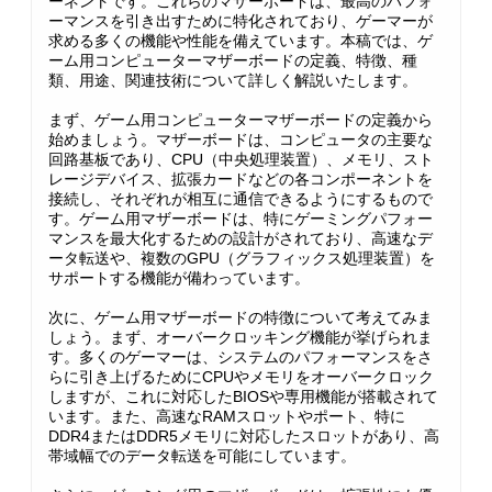
ーネントです。これらのマザーボードは、最高のパフォ
ーマンスを引き出すために特化されており、ゲーマーが
求める多くの機能や性能を備えています。本稿では、ゲ
ーム用コンピューターマザーボードの定義、特徴、種
類、用途、関連技術について詳しく解説いたします。
まず、ゲーム用コンピューターマザーボードの定義から
始めましょう。マザーボードは、コンピュータの主要な
回路基板であり、CPU（中央処理装置）、メモリ、スト
レージデバイス、拡張カードなどの各コンポーネントを
接続し、それぞれが相互に通信できるようにするもので
す。ゲーム用マザーボードは、特にゲーミングパフォー
マンスを最大化するための設計がされており、高速なデ
ータ転送や、複数のGPU（グラフィックス処理装置）を
サポートする機能が備わっています。
次に、ゲーム用マザーボードの特徴について考えてみま
しょう。まず、オーバークロッキング機能が挙げられま
す。多くのゲーマーは、システムのパフォーマンスをさ
らに引き上げるためにCPUやメモリをオーバークロック
しますが、これに対応したBIOSや専用機能が搭載されて
います。また、高速なRAMスロットやポート、特に
DDR4またはDDR5メモリに対応したスロットがあり、高
帯域幅でのデータ転送を可能にしています。