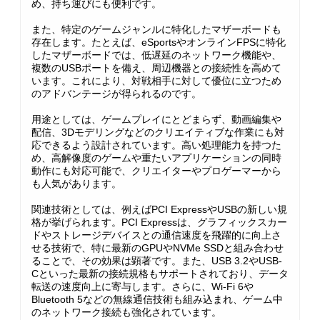
め、持ち運びにも便利です。
また、特定のゲームジャンルに特化したマザーボードも
存在します。たとえば、eSportsやオンラインFPSに特化
したマザーボードでは、低遅延のネットワーク機能や、
複数のUSBポートを備え、周辺機器との接続性を高めて
います。これにより、対戦相手に対して優位に立つため
のアドバンテージが得られるのです。
用途としては、ゲームプレイにとどまらず、動画編集や
配信、3Dモデリングなどのクリエイティブな作業にも対
応できるよう設計されています。高い処理能力を持つた
め、高解像度のゲームや重たいアプリケーションの同時
動作にも対応可能で、クリエイターやプロゲーマーから
も人気があります。
関連技術としては、例えばPCI ExpressやUSBの新しい規
格が挙げられます。PCI Expressは、グラフィックスカー
ドやストレージデバイスとの通信速度を飛躍的に向上さ
せる技術で、特に最新のGPUやNVMe SSDと組み合わせ
ることで、その効果は顕著です。また、USB 3.2やUSB-
Cといった最新の接続規格もサポートされており、データ
転送の速度向上に寄与します。さらに、Wi-Fi 6や
Bluetooth 5などの無線通信技術も組み込まれ、ゲーム中
のネットワーク接続も強化されています。