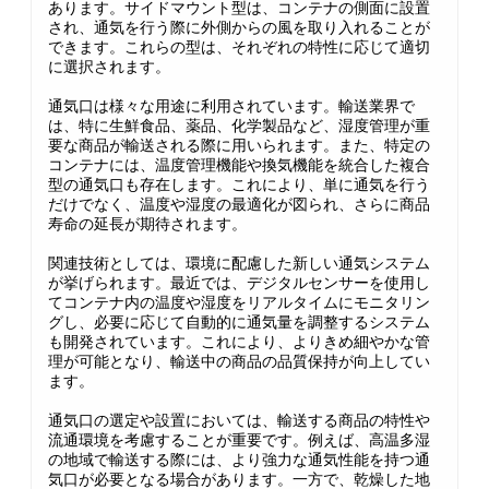
あります。サイドマウント型は、コンテナの側面に設置
され、通気を行う際に外側からの風を取り入れることが
できます。これらの型は、それぞれの特性に応じて適切
に選択されます。
通気口は様々な用途に利用されています。輸送業界で
は、特に生鮮食品、薬品、化学製品など、湿度管理が重
要な商品が輸送される際に用いられます。また、特定の
コンテナには、温度管理機能や換気機能を統合した複合
型の通気口も存在します。これにより、単に通気を行う
だけでなく、温度や湿度の最適化が図られ、さらに商品
寿命の延長が期待されます。
関連技術としては、環境に配慮した新しい通気システム
が挙げられます。最近では、デジタルセンサーを使用し
てコンテナ内の温度や湿度をリアルタイムにモニタリン
グし、必要に応じて自動的に通気量を調整するシステム
も開発されています。これにより、よりきめ細やかな管
理が可能となり、輸送中の商品の品質保持が向上してい
ます。
通気口の選定や設置においては、輸送する商品の特性や
流通環境を考慮することが重要です。例えば、高温多湿
の地域で輸送する際には、より強力な通気性能を持つ通
気口が必要となる場合があります。一方で、乾燥した地