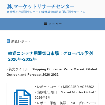
コ
(株)マーケットリサーチセンター
ン
❖ 世界の市場調査レポート/産業調査報告書/委託調査サービス
テ
ン
ツ
メニュー
へ
ス
キ
調査レポート
ッ
プ
輸送コンテナ用通気口市場：グローバル予測
2026年-2032年
• 英文タイトル：
Shipping Container Vents Market, Global
Outlook and Forecast 2026-2032
• レポートコード：MRC24BR-AG56802
• 出版社/出版日：
Market Monitor Global
/
2026年5月
• レポート形態：英語、PDF、約80ページ