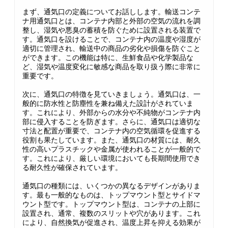
まず、通気口の定義についてお話しします。輸送コンテ
ナ用通気口とは、コンテナ内部と外部の空気の流れを調
整し、湿気や悪臭の蓄積を防ぐために設置される装置で
す。通気口を設けることで、コンテナ内の温度や湿度が
適切に管理され、輸送中の商品の劣化や損傷を防ぐこと
ができます。この機能は特に、生鮮食品や化学製品な
ど、湿気や温度変化に敏感な商品を取り扱う際に非常に
重要です。
次に、通気口の特徴を見ていきましょう。通気口は、一
般的に防水性と防塵性を兼ね備えた設計がされていま
す。これにより、外部からの水分や不純物がコンテナ内
部に侵入することを防ぎます。さらに、通気口は適切な
寸法と配置が重要で、コンテナ内の空気循環を促進する
役割も果たしています。また、通気口の材質には、耐久
性の高いプラスチックや金属が使われることが一般的で
す。これにより、厳しい環境においても長期間使用でき
る耐久性が確保されています。
通気口の種類には、いくつかの異なるデザインがありま
す。最も一般的なものは、トップマウント型とサイドマ
ウント型です。トップマウント型は、コンテナの上部に
設置され、通常、複数のスリットや穴があります。これ
により、自然換気が促進され、温度上昇を抑える効果が