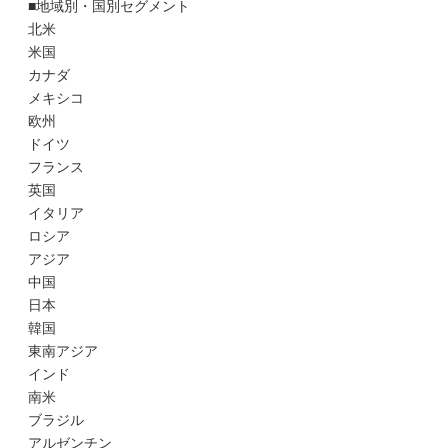
■地域別・国別セグメント
北米
米国
カナダ
メキシコ
欧州
ドイツ
フランス
英国
イタリア
ロシア
アジア
中国
日本
韓国
東南アジア
インド
南米
ブラジル
アルゼンチン