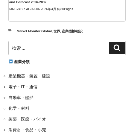
and Forecast 2026-2032
MRC24BR-AG02606 2026年4月 約80Pages
...
カ
Market Monitor Global
,
世界
,
産業機械/建設
テ
検
ゴ
検
索
索:
リ
ー
産業分類
産業機器・装置・建設
電子・IT・通信
自動車・船舶
化学・材料
製薬・医療・バイオ
消費財・食品・小売