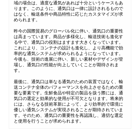
域の場合は、適度な通気があれば十分というケースもあ
ります。このように、通気口は一律に設計されるもので
はなく、輸送条件や商品特性に応じたカスタマイズが求
められます。
昨今の国際貿易のグローバル化に伴い、通気口の重要性
は高まっています。商品が多様化し、輸送技術も進化す
る中で、通気口の役割はますます大きくなっています。
これにより、コンテナの設計も進化し、より高機能で効
率的な通気システムが求められるようになっています。
今後も、技術の進展に伴い、新しい素材やデザインが登
場し、通気口の性能が向上していくことが期待されま
す。
最後に、通気口は単なる通気のための装置ではなく、輸
送コンテナ全体のパフォーマンスを向上させるための重
要な要素です。生鮮食品や特定の製品を扱う際には、通
気口の選定と効果的な使用が不可欠となります。将来的
には、さらなる技術革新によって、より効率的で環境に
優しい通気システムが実現されることが期待されていま
す。そのため、通気口の重要性を再認識し、適切な選定
と使用を行うことが求められます。