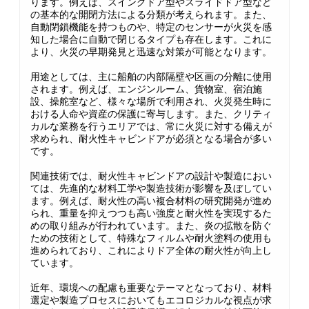
ります。例えば、スイングドア型やスライドドア型など
の基本的な開閉方法による分類が考えられます。また、
自動閉鎖機能を持つものや、特定のセンサーが火災を感
知した場合に自動で閉じるタイプも存在します。これに
より、火災の早期発見と迅速な対策が可能となります。
用途としては、主に船舶の内部隔壁や区画の分離に使用
されます。例えば、エンジンルーム、貨物室、宿泊施
設、操舵室など、様々な場所で利用され、火災発生時に
おける人命や資産の保護に寄与します。また、クリティ
カルな業務を行うエリアでは、常に火災に対する備えが
求められ、耐火性キャビンドアが必須となる場合が多い
です。
関連技術では、耐火性キャビンドアの設計や製造におい
ては、先進的な材料工学や製造技術が影響を及ぼしてい
ます。例えば、耐火性の高い複合材料の研究開発が進め
られ、重量を抑えつつも高い強度と耐火性を実現するた
めの取り組みが行われています。また、炎の拡散を防ぐ
ための技術として、特殊なフィルムや耐火塗料の使用も
進められており、これによりドア全体の耐火性が向上し
ています。
近年、環境への配慮も重要なテーマとなっており、材料
選定や製造プロセスにおいてもエコロジカルな視点が求