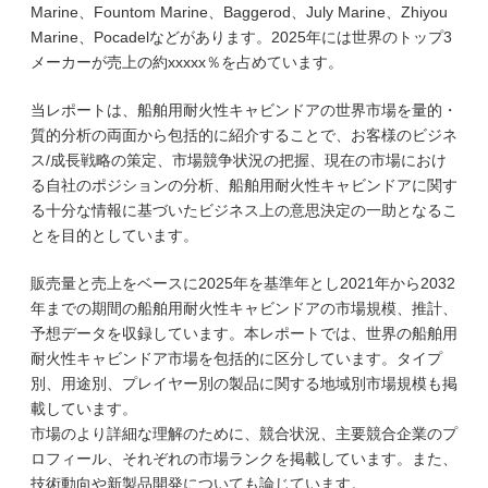
Marine、Fountom Marine、Baggerod、July Marine、Zhiyou
Marine、Pocadelなどがあります。2025年には世界のトップ3
メーカーが売上の約xxxxx％を占めています。
当レポートは、船舶用耐火性キャビンドアの世界市場を量的・
質的分析の両面から包括的に紹介することで、お客様のビジネ
ス/成長戦略の策定、市場競争状況の把握、現在の市場におけ
る自社のポジションの分析、船舶用耐火性キャビンドアに関す
る十分な情報に基づいたビジネス上の意思決定の一助となるこ
とを目的としています。
販売量と売上をベースに2025年を基準年とし2021年から2032
年までの期間の船舶用耐火性キャビンドアの市場規模、推計、
予想データを収録しています。本レポートでは、世界の船舶用
耐火性キャビンドア市場を包括的に区分しています。タイプ
別、用途別、プレイヤー別の製品に関する地域別市場規模も掲
載しています。
市場のより詳細な理解のために、競合状況、主要競合企業のプ
ロフィール、それぞれの市場ランクを掲載しています。また、
技術動向や新製品開発についても論じています。