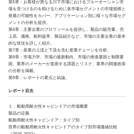
第5章：お客様が異なる川下市場におけるブルーオーシャン市
場を見つけるのを助けるために各市場セグメントの市場規模と
発展の可能性をカバー、アプリケーション別に様々な市場セグ
メントの分析を提供。
第6章：主要企業のプロフィールを提供し、製品の販売量、売
上高、価格、粗利益率、製品紹介など、市場の主要企業の基本
的な状況を詳しく紹介。
第7章：産業の上流と下流を含む産業チェーンを分析。
第8章：市場力学、市場の最新動向、市場の推進要因と制限要
因、業界のメーカーが直面する課題とリスク、業界の関連政策
の分析を掲載。
第9章：レポートの要点と結論。
レポート目次
１．船舶用耐火性キャビンドアの市場概要
製品の定義
船舶用耐火性キャビンドア：タイプ別
世界の船舶用耐火性キャビンドアのタイプ別市場価値比較
（2026-2032）