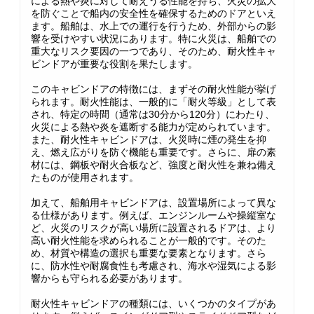
による熱や炎に対して耐えうる性能を持ち、火災の拡大
を防ぐことで船内の安全性を確保するためのドアといえ
ます。船舶は、水上での運行を行うため、外部からの影
響を受けやすい状況にあります。特に火災は、船舶での
重大なリスク要因の一つであり、そのため、耐火性キャ
ビンドアが重要な役割を果たします。
このキャビンドアの特徴には、まずその耐火性能が挙げ
られます。耐火性能は、一般的に「耐火等級」として表
され、特定の時間（通常は30分から120分）にわたり、
火災による熱や炎を遮断する能力が定められています。
また、耐火性キャビンドアは、火災時に煙の発生を抑
え、燃え広がりを防ぐ機能も重要です。さらに、扉の素
材には、鋼板や耐火合板など、強度と耐火性を兼ね備え
たものが使用されます。
加えて、船舶用キャビンドアは、設置場所によって異な
る仕様があります。例えば、エンジンルームや操縦室な
ど、火災のリスクが高い場所に設置されるドアは、より
高い耐火性能を求められることが一般的です。そのた
め、材質や構造の選択も重要な要素となります。さら
に、防水性や耐腐食性も考慮され、海水や湿気による影
響からも守られる必要があります。
耐火性キャビンドアの種類には、いくつかのタイプがあ