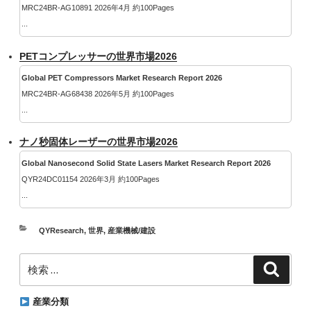
MRC24BR-AG10891 2026年4月 約100Pages
...
PETコンプレッサーの世界市場2026
Global PET Compressors Market Research Report 2026
MRC24BR-AG68438 2026年5月 約100Pages
...
ナノ秒固体レーザーの世界市場2026
Global Nanosecond Solid State Lasers Market Research Report 2026
QYR24DC01154 2026年3月 約100Pages
...
カ
QYResearch
,
世界
,
産業機械/建設
テ
検
ゴ
検
索
索:
リ
ー
産業分類