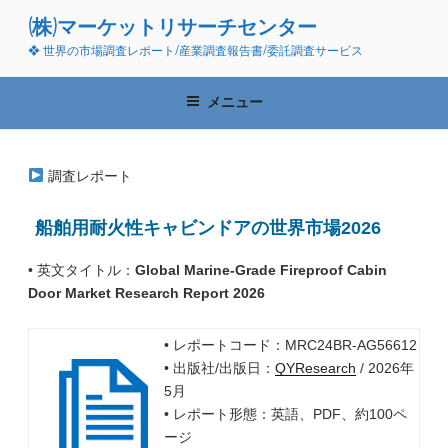
コ
(株)マーケットリサーチセンター
ン
❖ 世界の市場調査レポート/産業調査報告書/委託調査サービス
テ
ン
ツ
メニュー
へ
ス
キ
調査レポート
ッ
プ
船舶用耐火性キャビンドアの世界市場2026
• 英文タイトル：
Global Marine-Grade Fireproof Cabin
Door Market Research Report 2026
• レポートコード：MRC24BR-AG56612
• 出版社/出版日：
QYResearch
/ 2026年
5月
• レポート形態：英語、PDF、約100ペ
ージ