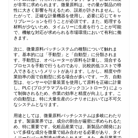
が非常に求められます。微量原料は、その量が製品の特
性に大きく影響を与えるため、誤差が許されません。し
たがって、正確な計量機器を使用し、必要に応じてキャ
リブレーションを行うことが必須です。また、処理する
材料が少ないため、タイムリーに生産を行うことが可能
で、機敏な対応が求められる市場環境において有利に働
きます。
次に、微量原料バッチシステムの種類について触れま
す。基本的には「手動型」と「自動型」に分類されま
す。手動型は、オペレーターが原料を計量し、混合する
プロセスを手動で行うものであり、比較的低コストで導
入できるというメリットがあります。しかし、精度や作
業効率の面で自動型に劣る場合が多いです。一方、自動
型は、センサーや計量装置を使用して原料を正確に計量
し、PLC (プログラマブルロジックコントローラ) によっ
て制御されるため、作業の効率と精度が向上します。こ
の自動型は、特に大量生産のシナリオにおいては不可欠
なシステムとなります。
用途としては、微量原料バッチシステムは多岐にわたり
ます。製薬業界では、成分の割合が厳密に求められるた
め、特に重要です。化粧品産業では、新製品の開発にお
いて多様な成分を微量で組み合わせる必要があり、タイ
ムリーなバッチ製造が求められます。また、食品業界で