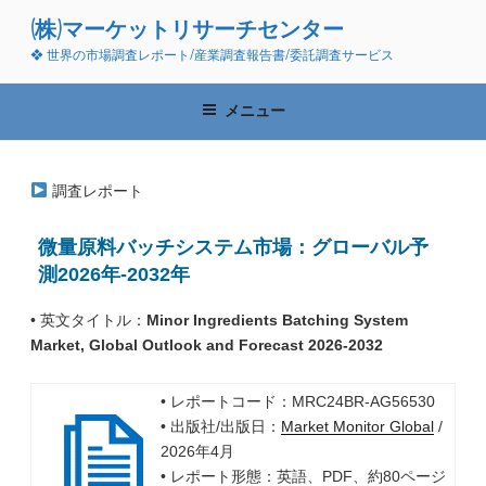
コ
(株)マーケットリサーチセンター
ン
❖ 世界の市場調査レポート/産業調査報告書/委託調査サービス
テ
ン
ツ
メニュー
へ
ス
キ
調査レポート
ッ
プ
微量原料バッチシステム市場：グローバル予
測2026年-2032年
• 英文タイトル：
Minor Ingredients Batching System
Market, Global Outlook and Forecast 2026-2032
• レポートコード：MRC24BR-AG56530
• 出版社/出版日：
Market Monitor Global
/
2026年4月
• レポート形態：英語、PDF、約80ページ