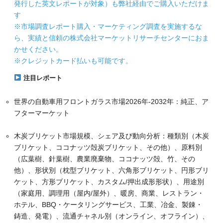
発行した英文レポートが対象）も弊社経由でご購入いただけま
す
※市場調査レポート購入・マーケティング調査を実施するな
ら、実績と信頼の株式会社マーケットリサーチセンターにおま
かせください。
※クレジットカード払いも可能です。
注目レポート
世界の自動車用フロントガラス市場2026年-2032年：純正、ア
フターマーケット
木炭ブリケット市場規模、シェア及び動向分析：種類別（木炭
ブリケット、ココナッツ殻炭ブリケット、その他）、原料別
（広葉樹、針葉樹、農業廃棄物、ココナッツ殻、竹、その
他）、形状別（枕型ブリケット、六角形ブリケット、円形ブリ
ケット、方形ブリケット、カスタム/押出成形形状）、用途別
（家庭用、調理用（屋内/屋外）、暖房、商業、レストラン・
ホテル、BBQ・ケータリングサービス、工業、冶金、製錬・
鋳造、発電）、流通チャネル別（オンライン、オフライン）、