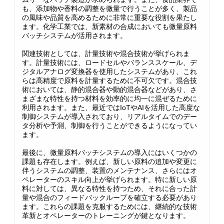
も、添加物や香料の調整を微量で行うことが多く、製品
の風味や品質を高めるために非常に重要な役割を果たし
ます。化学工業では、新素材の合成においても微量原料
バッチシステムが活用されます。
関連技術としては、計量技術や混合技術が挙げられま
す。計量技術には、ロードセルやバランススケール、デ
ジタルアナログ変換器を使用したシステムがあり、これ
らは高精度で原料を計量するために不可欠です。混合技
術においては、静的混合器や動的混合器などがあり、さ
まざまな特性を持つ材料を効率的に均一に混ぜるために
利用されます。また、最近ではIoTやAIを活用した高度な
制御システムが導入されており、リアルタイムでのデー
タ分析や予測、制御を行うことができるようになってい
ます。
最後に、微量原料バッチシステムの導入にはいくつかの
課題も存在します。例えば、新しい原料の追加や変更に
伴うシステムの調整、装置のメンテナンス、さらにはオ
ペレーターのスキル向上が挙げられます。特に新しい原
料に対しては、異なる特性を持つため、それに合った計
量や混合のフィードバックループを確立する必要があり
ます。これらの課題を克服するためには、継続的な技術
革新とオペレーターのトレーニングが鍵となります。