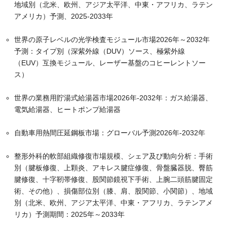
地域別（北米、欧州、アジア太平洋、中東・アフリカ、ラテン
アメリカ）予測、2025-2033年
世界の原子レベルの光学検査モジュール市場2026年～2032年
予測：タイプ別（深紫外線（DUV）ソース、極紫外線
（EUV）互換モジュール、レーザー基盤のコヒーレントソー
ス）
世界の業務用貯湯式給湯器市場2026年-2032年：ガス給湯器、
電気給湯器、ヒートポンプ給湯器
自動車用熱間圧延鋼板市場：グローバル予測2026年-2032年
整形外科的軟部組織修復市場規模、シェア及び動向分析：手術
別（腱板修復、上顆炎、アキレス腱症修復、骨盤臓器脱、臀筋
腱修復、十字靭帯修復、股関節鏡視下手術、上腕二頭筋腱固定
術、その他）、損傷部位別（膝、肩、股関節、小関節）、地域
別（北米、欧州、アジア太平洋、中東・アフリカ、ラテンアメ
リカ）予測期間：2025年～2033年