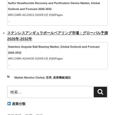
Sulfur Hexafluoride Recovery and Purification Device Market, Global
Outlook and Forecast 2026-2032
MRC24BR-AG10913 2026年3月 約80Pages
...
ステンレスアンギュラボールベアリング市場：グローバル予測
2026年-2032年
Stainless Angular Ball Bearing Market, Global Outlook and Forecast
2026-2032
MRC24BR-AG64439 2026年3月 約80Pages
...
カ
Market Monitor Global
,
世界
,
産業機械/建設
テ
検
ゴ
検
索
索:
リ
ー
産業分類