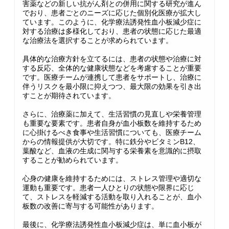
害薬などの新しい抗がん剤との併用に関する研究が進ん
でおり、患者ごとのニーズに応じた個別化医療が拡大し
ています。このように、化学療法誘発性血小板減少症に
対する治療は多様化しており、患者の状態に応じた最適
な治療法を選択することが求められています。
具体的な治療方針を立てるには、患者の状態や治療に対
する反応、全体的な健康状態などを考慮することが重要
です。医療チームが連携して患者をサポートし、治療に
伴うリスクを最小限に抑えつつ、最大限の効果を引き出
すことが期待されています。
さらに、治療薬に加えて、生活習慣の見直しや栄養管理
も重要な要素です。患者自身が血小板数を維持するため
に心掛けるべき食事や生活習慣についても、医療チーム
からの情報提供が大切です。特に鉄分やビタミンB12、
葉酸など、血液の生成に関与する栄養素を意識的に摂取
することが勧められています。
心身の健康を維持するためには、ストレス管理や適切な
運動も重要です。患者一人ひとりの状態や限界に応じ
て、ストレスを軽減する活動を取り入れることが、血小
板数の改善に寄与する可能性があります。
最後に、化学療法誘発性血小板減少症は、単に血小板が