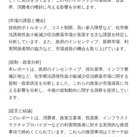
ど）に焦点を当てます。これらのトレンドが市場成長、普及
率、消費者の嗜好に与える影響を分析します。
[市場の課題と機会]
技術的ボトルネック、コスト制限、高い参入障壁など、化学療
法誘発性血小板減少症治療薬市場が直面する主な課題を特定し
分析しています。また、政府のインセンティブ、新興市場、利
害関係者間の協力など、市場成長の機会も取り上げています。
[規制・政策分析]
本レポートは、政府のインセンティブ、排出基準、インフラ整
備計画など、化学療法誘発性血小板減少症治療薬市場に関する
規制・政策状況を分析しました。これらの政策が市場成長に与
える影響を分析し、今後の規制動向に関する洞察を提供してい
ます。
[提言と結論]
このレポートは、消費者、政策立案者、投資家、インフラスト
ラクチャプロバイダーなどの利害関係者に対する実用的な推奨
事項で締めくくられています。これらの推奨事項はリサーチ結