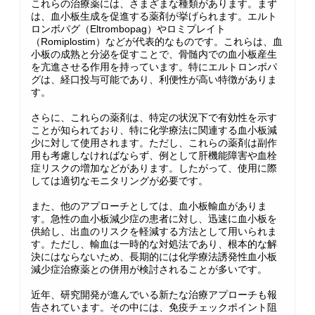
これらの治療薬には、さまざまな種類があります。まず
は、血小板生成を促進する薬剤が挙げられます。エルト
ロンボパグ（Eltrombopag）やロミプレイト
（Romiplostim）などが代表的なものです。これらは、血
小板の成熟と分泌を促すことで、骨髄内での血小板産生
を亢進させる作用を持っています。特にエルトロンボパ
グは、経口投与可能であり、利便性が高い特徴がありま
す。
さらに、これらの薬剤は、特定の状況下で有効性を示す
ことが知られており、特に化学療法に関連する血小板減
少に対して使用されます。ただし、これらの薬剤は副作
用も考慮しなければならず、例として肝機能障害や血栓
症リスクの増加などがあります。したがって、使用に際
しては適切なモニタリングが必要です。
また、他のアプローチとしては、血小板輸血がありま
す。急性の血小板減少症の患者に対し、迅速に血小板を
供給し、出血のリスクを軽減する方法として用いられま
す。ただし、輸血は一時的な対処法であり、根本的な解
決にはならないため、長期的には化学療法誘発性血小板
減少症治療薬との併用が検討されることが多いです。
近年、研究開発が進んでいる新たな治療アプローチも報
告されています。その中には、免疫チェックポイント阻