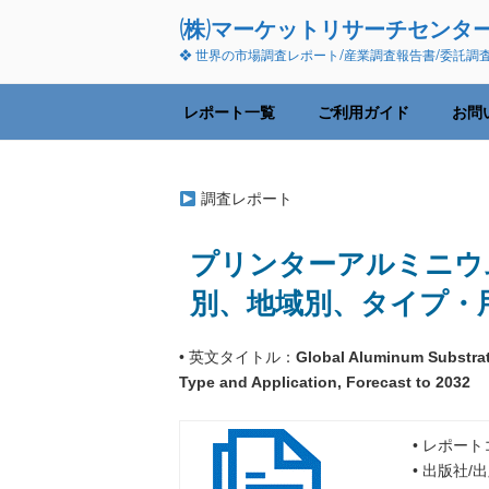
コ
(株)マーケットリサーチセンタ
ン
❖ 世界の市場調査レポート/産業調査報告書/委託調
テ
ン
ツ
レポート一覧
ご利用ガイド
お問
へ
ス
キ
調査レポート
ッ
プ
プリンターアルミニウム
別、地域別、タイプ・
• 英文タイトル：
Global Aluminum Substrat
Type and Application, Forecast to 2032
• レポート
• 出版社/