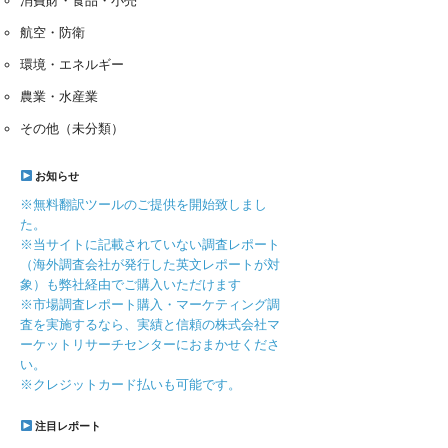
消費財・食品・小売
航空・防衛
環境・エネルギー
農業・水産業
その他（未分類）
お知らせ
※無料翻訳ツールのご提供を開始致しまし
た。
※当サイトに記載されていない調査レポート
（海外調査会社が発行した英文レポートが対
象）も弊社経由でご購入いただけます
※市場調査レポート購入・マーケティング調
査を実施するなら、実績と信頼の株式会社マ
ーケットリサーチセンターにおまかせくださ
い。
※クレジットカード払いも可能です。
注目レポート