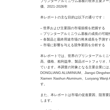
プリンターアルミニウム基板の世界主要メー
価、2021-2026年
本レポートの主な目的は以下の通りです：
– 世界および主要国の市場規模を把握する
– プリンターアルミニウム基板の成長の可能
– 各製品と最終用途市場の将来成長を予測す
– 市場に影響を与える競争要因を分析する
本レポートでは、世界のプリンターアルミニ
高、価格、粗利益率、製品ポートフォリオ、
ています。本調査の対象となる主要企業には、Novelis、T
DONGLIANG ALUMINIUM、Jiangxi Dingshen
Xiamen Xiashun Aluminum、Luoyang Wanj
す。
また、本レポートは市場の促進要因、阻害要
します。