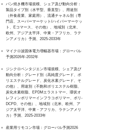
パン焼き機市場規模、シェア及び動向分析：
製品タイプ別（水平型、垂直型）、用途別
（外食産業、家庭用）、流通チャネル別（専
門店、スーパーマーケット/ハイパーマーケッ
ト、Eコマース、その他）、地域別（北米、
欧州、アジア太平洋、中東・アフリカ、ラテ
ンアメリカ）予測、2025-2033年
マイクロ波固体電力増幅器市場：グローバル
予測2026年-2032年
ジシクロペンタジエン市場規模、シェア及び
動向分析：グレード別（高純度グレード、ポ
リエステルグレード、炭化水素グレード、そ
の他）、用途別（不飽和ポリエステル樹脂、
炭化水素樹脂、EPDMエラストマー、環状オ
レフィンポリマーインフラコポリマー、ポリ-
DCPD、その他）、地域別（北米、欧州、ア
ジア太平洋、中東・アフリカ、ラテンアメリ
カ）予測、2025-2033年
産業用リモコン市場：グローバル予測2026