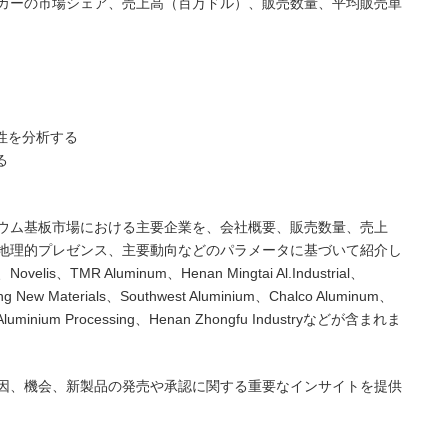
カーの市場シェア、売上高（百万ドル）、販売数量、平均販売単
性を分析する
る
ウム基板市場における主要企業を、会社概要、販売数量、売上
地理的プレゼンス、主要動向などのパラメータに基づいて紹介し
MR Aluminum、Henan Mingtai Al.Industrial、
g New Materials、Southwest Aluminium、Chalco Aluminum、
i Aluminium Processing、Henan Zhongfu Industryなどが含まれま
因、機会、新製品の発売や承認に関する重要なインサイトを提供