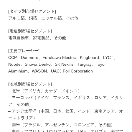
[タイプ別市場セグメント]
アルミ箔、銅箔、ニッケル箔、その他
[用途別市場セグメント]
電気自動車、家電製品、その他
[主要プレーヤー]
CCP、Dunmore、Furukawa Electric、Kingboard、LYCT、
Nuode、Showa Denko、SK Nexilis、Targray、Toyo
Aluminium、WASON、UACJ Foil Corporation
[地域別市場セグメント]
– 北米（アメリカ、カナダ、メキシコ）
– ヨーロッパ（ドイツ、フランス、イギリス、ロシア、イタリ
ア、その他）
– アジア太平洋（中国、日本、韓国、インド、東南アジア、オ
ーストラリア）
– 南米（ブラジル、アルゼンチン、コロンビア、その他）
– 中東・アフリカ（サウジアラビア、UAE、エジプト、南アフ