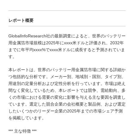
レポート概要
GlobalInfoResearch社の最新調査によると、世界のバッテリー
用金属箔市場規模は2025年にxxxx米ドルと評価され、2032年
までに年平均xxxx%でxxxx米ドルに成長すると予測されていま
す。
本レポートは、世界のバッテリー用金属箔市場に関する詳細か
つ包括的な分析です。メーカー別、地域別・国別、タイプ別、
用途別の定量分析および定性分析を行っています。市場は絶え
間なく変化しているため、本レポートでは競争、需給動向、多
くの市場における需要の変化に影響を与える主な要因を調査し
ています。選定した競合企業の会社概要と製品例、および選定
したいくつかのリーダー企業の2025年までの市場シェア予測
を掲載しています。
*** 主な特徴 ***