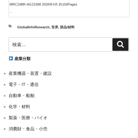
MRC24BR-AG21588 2026年4月 約100Pages
...
カ
GlobalInfoResearch
,
世界
,
部品/材料
テ
検
ゴ
検
索
索:
リ
ー
産業分類
産業機器・装置・建設
電子・IT・通信
自動車・船舶
化学・材料
製薬・医療・バイオ
消費財・食品・小売