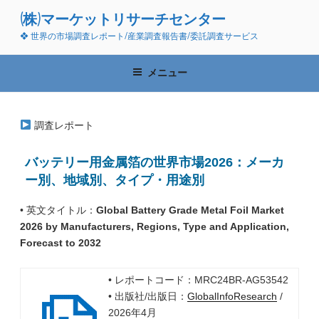
コ
(株)マーケットリサーチセンター
ン
❖ 世界の市場調査レポート/産業調査報告書/委託調査サービス
テ
ン
ツ
メニュー
へ
ス
キ
調査レポート
ッ
プ
バッテリー用金属箔の世界市場2026：メーカ
ー別、地域別、タイプ・用途別
• 英文タイトル：
Global Battery Grade Metal Foil Market
2026 by Manufacturers, Regions, Type and Application,
Forecast to 2032
• レポートコード：MRC24BR-AG53542
• 出版社/出版日：
GlobalInfoResearch
/
2026年4月