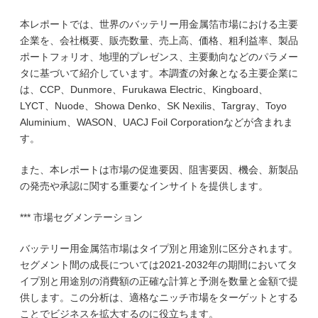
本レポートでは、世界のバッテリー用金属箔市場における主要
企業を、会社概要、販売数量、売上高、価格、粗利益率、製品
ポートフォリオ、地理的プレゼンス、主要動向などのパラメー
タに基づいて紹介しています。本調査の対象となる主要企業に
は、CCP、Dunmore、Furukawa Electric、Kingboard、
LYCT、Nuode、Showa Denko、SK Nexilis、Targray、Toyo
Aluminium、WASON、UACJ Foil Corporationなどが含まれま
す。
また、本レポートは市場の促進要因、阻害要因、機会、新製品
の発売や承認に関する重要なインサイトを提供します。
*** 市場セグメンテーション
バッテリー用金属箔市場はタイプ別と用途別に区分されます。
セグメント間の成長については2021-2032年の期間においてタ
イプ別と用途別の消費額の正確な計算と予測を数量と金額で提
供します。この分析は、適格なニッチ市場をターゲットとする
ことでビジネスを拡大するのに役立ちます。