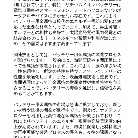
利用されています。特に、リチウムイオンバッテリーは
電気自動車やスマートフォン、ノートパソコンなどのポ
ータブルデバイスに欠かせない存在です。これにより、
バッテリー用金属箔は現代のエネルギー需給の変化に対
応した重要な材料となっています。加えて、再生可能エ
ネルギーとの相性も良好で、太陽光発電や風力発電との
組み合わせにより、エネルギーの蓄積や利用が進むた
め、その需要はますます高まっています。
関連技術としては、バッテリー用金属箔の製造プロセス
が挙げられます。一般的には、熱間圧延や冷間圧延によ
って金属箔が製造されます。これにより、膜の厚さや均
一性を調整し、所定の特性を持つことで、バッテリーの
性能を最適化します。また、表面処理技術も重要です。
表面処理によって、金属箔の耐腐食性や接着特性を向上
させることで、バッテリーの寿命を延ばし、信頼性を高
めることができます。
バッテリー用金属箔の市場は急速に拡大しており、新し
い材料や技術の開発が進行中です。例えば、ナノテクノ
ロジーを利用した高性能な金属箔が研究されており、こ
れによりバッテリーのエネルギー密度や充放電速度の向
上が期待されています。また、環境に配慮した材料選択
や再生可能な製造プロセスの導入も、今後の課題となっ
ています。