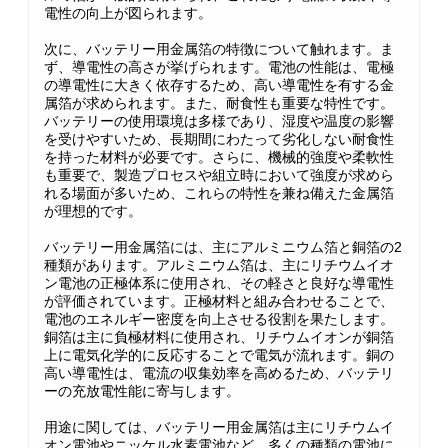
電性の向上が図られます。
次に、バッテリー用金属箔の特徴について触れます。ま
ず、導電性の高さが挙げられます。電池の性能は、電極
の導電性に大きく依存するため、高い導電性を有する金
属箔が求められます。また、耐食性も重要な特性です。
バッテリーの使用環境は多様であり、湿度や温度の影響
を受けやすいため、長期間にわたって劣化しない耐食性
を持った材料が必要です。さらに、機械的強度や柔軟性
も重要で、製造プロセスや組立時において強度が求めら
れる場面が多いため、これらの特性を兼ね備えた金属箔
が理想的です。
バッテリー用金属箔には、主にアルミニウム箔と銅箔の2
種類があります。アルミニウム箔は、主にリチウムイオ
ン電池の正極体系に使用され、その軽さと良好な導電性
が評価されています。正極材料と組み合わせることで、
電池のエネルギー密度を向上させる役割を果たします。
銅箔は主に負極材料に使用され、リチウムイオンが銅箔
上に電気化学的に反応することで電気が流れます。銅の
高い導電性は、電流の収集効率を高めるため、バッテリ
ーの充放電性能に寄与します。
用途に関しては、バッテリー用金属箔は主にリチウムイ
オン電池やニッケル水素電池など、多くの種類の電池に