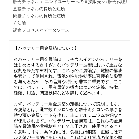
・販売チャネル： エンドユーザーへの直接販売 vs 販売代理店
・直接チャネルの長所と短所
・間接チャネルの長所と短所
・方法論
・調査プロセスとデータソース
【バッテリー用金属箔について】
※バッテリー用金属箔は、リチウムイオンバッテリーを
はじめとするさまざまなバッテリー技術において重要な
役割を果たす材料です。これらの金属箔は、電極の構成
要素として使用され、電池の性能や効率に直接的な影響
を与えるため、その品質や特性が非常に重要です。ここ
では、バッテリー用金属箔の概念について定義、特徴、
種類、用途、関連技術などを詳しく述べます。
まず、バッテリー用金属箔の定義について説明します。
金属箔とは、通常数ミクロンから数十ミクロンの厚さを
持つ薄い金属シートを指し、主にアルミニウムや銅など
が使用されます。バッテリー用金属箔は、これらの金属
箔が電池用の電極材料として加工され、使用されること
を意味します。具体的には、負極には銅箔、正極にはア
ルミ箔が一般的に用いられ、これにより電流の収集や導