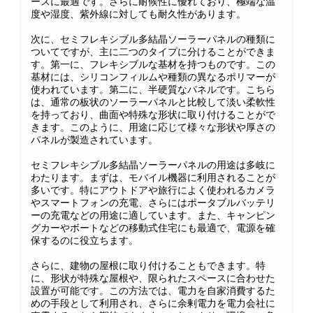
ースに最適です。さらに耐候性に優れており、極端な温
度や湿度、紫外線に対しても耐久性があります。
次に、セミフレキシブル多結晶ソーラーパネルの種類に
ついてですが、主に二つのタイプに分けることができま
す。第一に、フレキシブルな基材を持つものです。この
基材には、シリコンフィルムや種類の異なるポリマーが
使われています。第二に、半硬質なパネルです。こちら
は、通常の板状のソーラーパネルと比較して淡い柔軟性
を持っており、曲面や特殊な形状に取り付けることがで
きます。このように、用途に応じて様々な形状や厚さの
パネルが製造されています。
セミフレキシブル多結晶ソーラーパネルの用途は多岐に
わたります。まずは、モバイル機器に利用されることが
多いです。特にアウトドアや旅行によく使われるカメラ
やスマートフォンの充電、さらにはポータブルバッテリ
ーの充電などの用途に適しています。また、キャンピン
グカーやボートなどの移動式住宅にも最適で、電源を確
保するのに役立ちます。
さらに、建物の屋根に取り付けることもできます。特
に、形状が特殊な屋根や、限られたスペースに合わせた
設置が可能です。この方法では、電力を自家消費するた
めの手段として利用され、さらに余剰電力を電力会社に