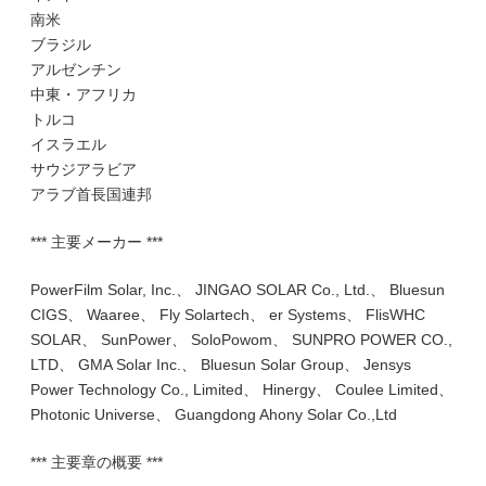
南米
ブラジル
アルゼンチン
中東・アフリカ
トルコ
イスラエル
サウジアラビア
アラブ首長国連邦
*** 主要メーカー ***
PowerFilm Solar, Inc.、 JINGAO SOLAR Co., Ltd.、 Bluesun
CIGS、 Waaree、 Fly Solartech、 er Systems、 FlisWHC
SOLAR、 SunPower、 SoloPowom、 SUNPRO POWER CO.,
LTD、 GMA Solar Inc.、 Bluesun Solar Group、 Jensys
Power Technology Co., Limited、 Hinergy、 Coulee Limited、
Photonic Universe、 Guangdong Ahony Solar Co.,Ltd
*** 主要章の概要 ***