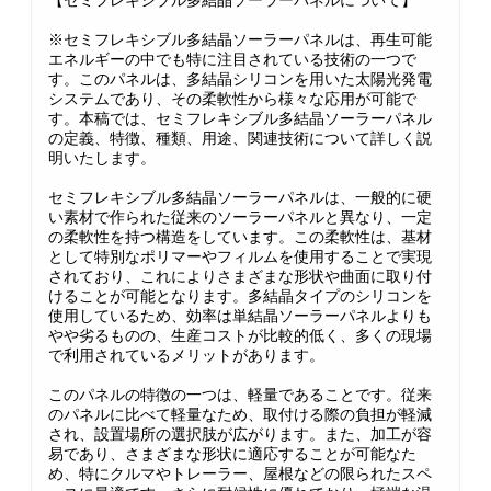
【セミフレキシブル多結晶ソーラーパネルについて】
※セミフレキシブル多結晶ソーラーパネルは、再生可能
エネルギーの中でも特に注目されている技術の一つで
す。このパネルは、多結晶シリコンを用いた太陽光発電
システムであり、その柔軟性から様々な応用が可能で
す。本稿では、セミフレキシブル多結晶ソーラーパネル
の定義、特徴、種類、用途、関連技術について詳しく説
明いたします。
セミフレキシブル多結晶ソーラーパネルは、一般的に硬
い素材で作られた従来のソーラーパネルと異なり、一定
の柔軟性を持つ構造をしています。この柔軟性は、基材
として特別なポリマーやフィルムを使用することで実現
されており、これによりさまざまな形状や曲面に取り付
けることが可能となります。多結晶タイプのシリコンを
使用しているため、効率は単結晶ソーラーパネルよりも
やや劣るものの、生産コストが比較的低く、多くの現場
で利用されているメリットがあります。
このパネルの特徴の一つは、軽量であることです。従来
のパネルに比べて軽量なため、取付ける際の負担が軽減
され、設置場所の選択肢が広がります。また、加工が容
易であり、さまざまな形状に適応することが可能なた
め、特にクルマやトレーラー、屋根などの限られたスペ