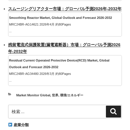
スムージングリアクター市場：グローバル予測2026年-2032年
Smoothing Reactor Market, Global Outlook and Forecast 2026-2032
MRC24BR-AG14621 2026年4月 約80Pages
...
残留電流式保護装置(漏電遮断器）市場：グローバル予測2026
年-2032年
Residual Current Operated Protective Device(RCD) Market, Global
Outlook and Forecast 2026-2032
MRC24BR-AG34480 2026年3月 約80Pages
...
カ
Market Monitor Global
,
世界
,
環境/エネルギー
テ
検
ゴ
検
索
索:
リ
ー
産業分類