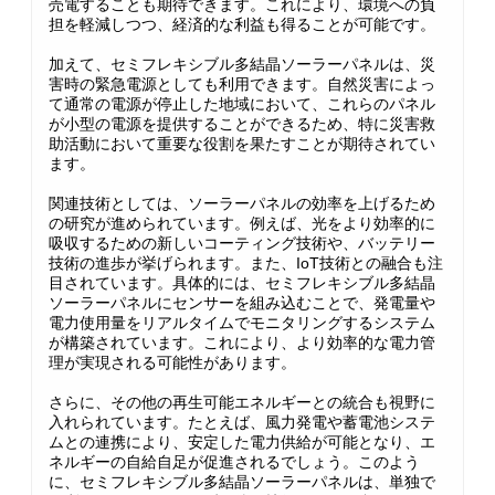
売電することも期待できます。これにより、環境への負
担を軽減しつつ、経済的な利益も得ることが可能です。
加えて、セミフレキシブル多結晶ソーラーパネルは、災
害時の緊急電源としても利用できます。自然災害によっ
て通常の電源が停止した地域において、これらのパネル
が小型の電源を提供することができるため、特に災害救
助活動において重要な役割を果たすことが期待されてい
ます。
関連技術としては、ソーラーパネルの効率を上げるため
の研究が進められています。例えば、光をより効率的に
吸収するための新しいコーティング技術や、バッテリー
技術の進歩が挙げられます。また、IoT技術との融合も注
目されています。具体的には、セミフレキシブル多結晶
ソーラーパネルにセンサーを組み込むことで、発電量や
電力使用量をリアルタイムでモニタリングするシステム
が構築されています。これにより、より効率的な電力管
理が実現される可能性があります。
さらに、その他の再生可能エネルギーとの統合も視野に
入れられています。たとえば、風力発電や蓄電池システ
ムとの連携により、安定した電力供給が可能となり、エ
ネルギーの自給自足が促進されるでしょう。このよう
に、セミフレキシブル多結晶ソーラーパネルは、単独で