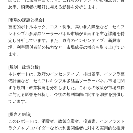
品など）に焦点を当てます。これらのトレンドが市場成長、普
及率、消費者の嗜好に与える影響を分析します。
[市場の課題と機会]
技術的ボトルネック、コスト制限、高い参入障壁など、セミフ
レキシブル多結晶ソーラーパネル市場が直面する主な課題を特
定し分析しています。また、政府のインセンティブ、新興市
場、利害関係者間の協力など、市場成長の機会も取り上げてい
ます。
[規制・政策分析]
本レポートは、政府のインセンティブ、排出基準、インフラ整
備計画など、セミフレキシブル多結晶ソーラーパネル市場に関
する規制・政策状況を分析しました。これらの政策が市場成長
に与える影響を分析し、今後の規制動向に関する洞察を提供し
ています。
[提言と結論]
このレポートは、消費者、政策立案者、投資家、インフラスト
ラクチャプロバイダーなどの利害関係者に対する実用的な推奨