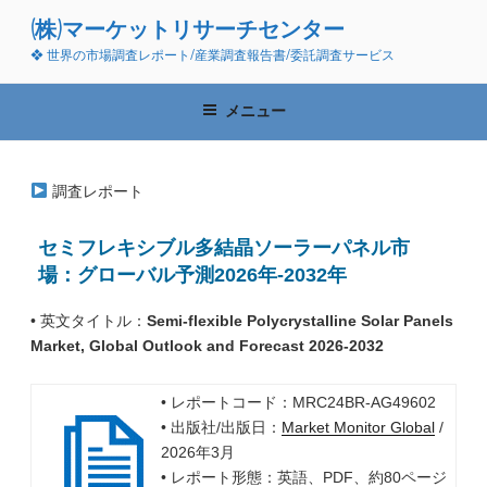
コ
(株)マーケットリサーチセンター
ン
❖ 世界の市場調査レポート/産業調査報告書/委託調査サービス
テ
ン
ツ
メニュー
へ
ス
キ
調査レポート
ッ
プ
セミフレキシブル多結晶ソーラーパネル市
場：グローバル予測2026年-2032年
• 英文タイトル：
Semi-flexible Polycrystalline Solar Panels
Market, Global Outlook and Forecast 2026-2032
• レポートコード：MRC24BR-AG49602
• 出版社/出版日：
Market Monitor Global
/
2026年3月
• レポート形態：英語、PDF、約80ページ