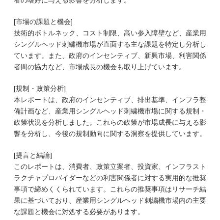
者の嗜好に与える影響を分析します。
[市場の課題と機会]
技術的ボトルネック、コスト制限、高い参入障壁など、産業用
シングルヘッド刺繍機市場が直面する主な課題を特定し分析し
ています。また、政府のインセンティブ、新興市場、利害関係
者間の協力など、市場成長の機会も取り上げています。
[規制・政策分析]
本レポートは、政府のインセンティブ、排出基準、インフラ整
備計画など、産業用シングルヘッド刺繍機市場に関する規制・
政策状況を分析しました。これらの政策が市場成長に与える影
響を分析し、今後の規制動向に関する洞察を提供しています。
[提言と結論]
このレポートは、消費者、政策立案者、投資家、インフラスト
ラクチャプロバイダーなどの利害関係者に対する実用的な推奨
事項で締めくくられています。これらの推奨事項はリサーチ結
果に基づいており、産業用シングルヘッド刺繍機市場内の主要
な課題と機会に対処する必要があります。