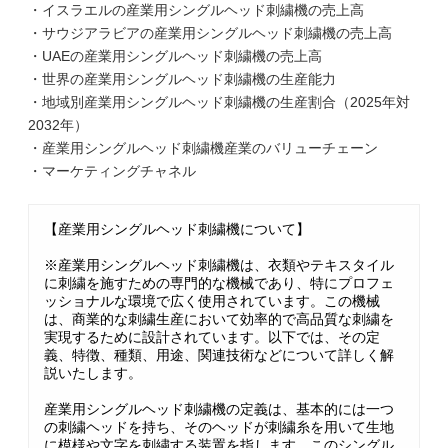
・イスラエルの産業用シングルヘッド刺繍機の売上高
・サウジアラビアの産業用シングルヘッド刺繍機の売上高
・UAEの産業用シングルヘッド刺繍機の売上高
・世界の産業用シングルヘッド刺繍機の生産能力
・地域別産業用シングルヘッド刺繍機の生産割合（2025年対
2032年）
・産業用シングルヘッド刺繍機産業のバリューチェーン
・マーケティングチャネル
【産業用シングルヘッド刺繍機について】
※産業用シングルヘッド刺繍機は、衣類やテキスタイル
に刺繍を施すための専門的な機械であり、特にプロフェ
ッショナルな環境で広く使用されています。この機械
は、商業的な刺繍生産において効率的で高品質な刺繍を
実現するために設計されています。以下では、その定
義、特徴、種類、用途、関連技術などについて詳しく解
説いたします。
産業用シングルヘッド刺繍機の定義は、基本的には一つ
の刺繍ヘッドを持ち、そのヘッドが刺繍糸を用いて生地
に模様や文字を刺繍する装置を指します。このシングル