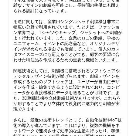
雑なデザインの刺繍を可能にし、長時間の稼働にも耐え
られる設計になっています。
用途に関しては、産業用シングルヘッド刺繍機は非常に
幅広い分野で利用されています。たとえば、ファッショ
ン業界では、Tシャツやキャップ、ジャケットへの刺繍が
よく行われています。また、企業のロゴの刺繍、学校の
ユニフォーム、イベントの記念品など、オリジナルデザ
インが求められる場面でも活躍しています。個人のカス
タマイズニーズにも応えることができ、顧客の要望に合
わせた特注品を作成するための重要な機械といえます。
関連技術としては、刺繍機に搭載されるソフトウェアや
デジタルデザイン技術が挙げられます。刺繍デザインを
作成するためのソフトウェアは、ユーザーが自由にデザ
インを作成・編集できるように設計されており、コンピ
ュータから直接機械にデータを送ることが可能です。ま
た、3D刺繍技術や立体刺繍技術がありますが、これらを
活用することでより立体的で視覚的に魅力的な刺繍が実
現できます。
さらに、最近の技術トレンドとして、自動化技術やIoT技
術の導入が進んでいます。これにより、複数の機械をネ
ットワークで連携させて効率的な生産を行ったり、稼働