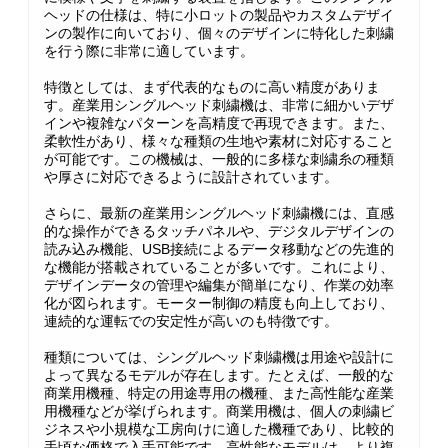
ヘッドの仕様は、特に小ロットの製品やカスタムデザイ
ンの製作に向いており、個々のデザインに特化した刺繍
を行う際に非常に適しています。
特徴としては、まず代表的なものに高い精度がありま
す。産業用シングルヘッド刺繍機は、非常に細かいデザ
インや複雑なパターンを高精度で再現できます。また、
柔軟性があり、様々な種類の生地や素材に対応すること
が可能です。この機械は、一般的に多様な刺繍糸の種類
や厚さに対応できるように設計されています。
さらに、最新の産業用シングルヘッド刺繍機には、直感
的な操作ができるタッチパネルや、デジタルデザインの
読み込み機能、USB接続によるデータ移動などの先進的
な機能が搭載されていることが多いです。これにより、
デザインデータの管理や編集が簡単になり、作業の効率
化が図られます。モーター制御の精度も向上しており、
連続的な運転での安定性が高いのも特徴です。
種類については、シングルヘッド刺繍機は用途や設計に
よって異なるモデルが存在します。たとえば、一般的な
商業用機種、特定の用途専用の機種、また高性能な産業
用機種などが挙げられます。商業用機は、個人の刺繍ビ
ジネスや小規模な工房向けに適した機種であり、比較的
手頃な価格で入手可能です。高性能なモデルは、より複