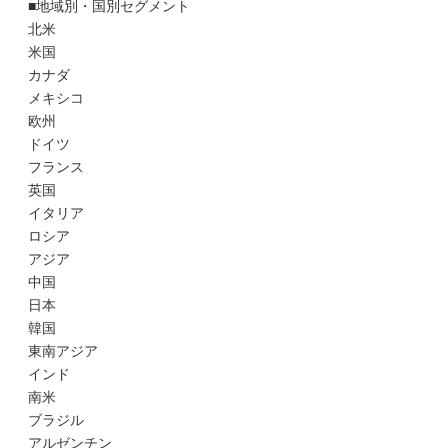
■地域別・国別セグメント
北米
米国
カナダ
メキシコ
欧州
ドイツ
フランス
英国
イタリア
ロシア
アジア
中国
日本
韓国
東南アジア
インド
南米
ブラジル
アルゼンチン