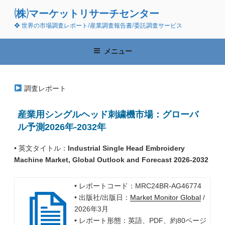
コ
(株)マーケットリサーチセンター
ン
❖ 世界の市場調査レポート/産業調査報告書/委託調査サービス
テ
ン
ツ
メニュー
へ
ス
キ
調査レポート
ッ
プ
産業用シングルヘッド刺繍機市場：グローバ
ル予測2026年-2032年
• 英文タイトル：
Industrial Single Head Embroidery
Machine Market, Global Outlook and Forecast 2026-2032
• レポートコード：MRC24BR-AG46774
• 出版社/出版日：
Market Monitor Global
/
2026年3月
• レポート形態：英語、PDF、約80ページ