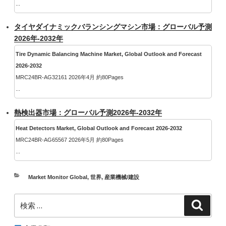
...
タイヤダイナミックバランシングマシン市場：グローバル予測
2026年-2032年
Tire Dynamic Balancing Machine Market, Global Outlook and Forecast
2026-2032
MRC24BR-AG32161 2026年4月 約80Pages
...
熱検出器市場：グローバル予測2026年-2032年
Heat Detectors Market, Global Outlook and Forecast 2026-2032
MRC24BR-AG65567 2026年5月 約80Pages
...
カ
Market Monitor Global
,
世界
,
産業機械/建設
テ
検
ゴ
検
索
索:
リ
ー