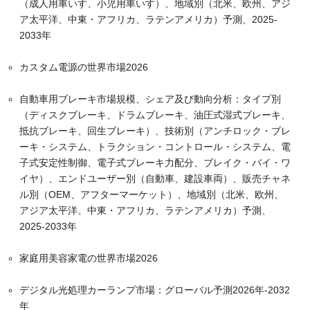
（成人用車いす、小児用車いす）、地域別（北米、欧州、アジ
ア太平洋、中東・アフリカ、ラテンアメリカ）予測、2025-
2033年
カスタム電源の世界市場2026
自動車用ブレーキ市場規模、シェア及び動向分析：タイプ別
（ディスクブレーキ、ドラムブレーキ、油圧式湿式ブレーキ、
抵抗ブレーキ、回生ブレーキ）、技術別（アンチロック・ブレ
ーキ・システム、トラクション・コントロール・システム、電
子式安定性制御、電子式ブレーキ力配分、ブレイク・バイ・ワ
イヤ）、エンドユーザー別（自動車、建設車両）、販売チャネ
ル別（OEM、アフターマーケット）、地域別（北米、欧州、
アジア太平洋、中東・アフリカ、ラテンアメリカ）予測、
2025-2033年
家庭用美容家電の世界市場2026
デジタル光処理カーランプ市場：グローバル予測2026年-2032
年