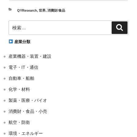
カ
QYResearch
,
世界
,
消費財/食品
テ
検
ゴ
検
索
索:
リ
ー
産業分類
産業機器・装置・建設
電子・IT・通信
自動車・船舶
化学・材料
製薬・医療・バイオ
消費財・食品・小売
航空・防衛
環境・エネルギー