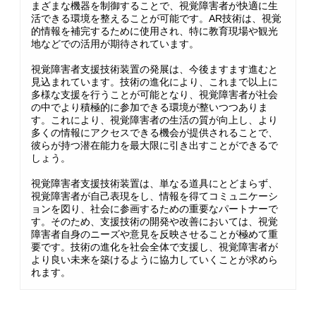
まざまな機器を制御することで、視覚障害者が快適に生
活できる環境を整えることが可能です。AR技術は、視覚
的情報を補完するために使用され、特に教育現場や観光
地などでの活用が期待されています。
視覚障害者支援技術装置の発展は、今後ますます進むと
見込まれています。技術の進化により、これまで以上に
多様な支援を行うことが可能となり、視覚障害者が社会
の中でより積極的に参加できる環境が整いつつありま
す。これにより、視覚障害者の生活の質が向上し、より
多くの情報にアクセスできる機会が提供されることで、
彼らが持つ潜在能力を最大限に引き出すことができるで
しょう。
視覚障害者支援技術装置は、単なる道具にとどまらず、
視覚障害者が自己表現をし、情報を得てコミュニケーシ
ョンを図り、社会に参画するための重要なパートナーで
す。そのため、支援技術の開発や改善においては、視覚
障害者自身のニーズや意見を反映させることが極めて重
要です。技術の進化を社会全体で支援し、視覚障害者が
より良い未来を築けるように協力していくことが求めら
れます。