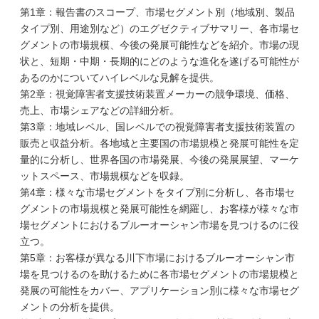
第1章：報告書のスコープ、市場セグメント別（地域別、製品
タイプ別、用途別など）のエグゼクティブサマリー、各市場セ
グメントの市場規模、今後の発展可能性などを紹介。市場の現
状と、短期・中期・長期的にどのような進化を遂げる可能性が
あるのかについてハイレベルな見解を提供。
第2章：視覚障害者支援技術装置メーカーの競争環境、価格、
売上、市場シェアなどの詳細分析。
第3章：地域レベル、国レベルでの視覚障害者支援技術装置の
販売と収益分析。各地域と主要国の市場規模と発展可能性を定
量的に分析し、世界各国の市場発展、今後の発展展望、マーケ
ットスペース、市場規模などを収録。
第4章：様々な市場セグメントをタイプ別に分析し、各市場セ
グメントの市場規模と発展可能性を網羅し、お客様が様々な市
場セグメントにおけるブルーオーシャン市場を見つけるのに役
立つ。
第5章：お客様が異なる川下市場におけるブルーオーシャン市
場を見つけるのを助けるために各市場セグメントの市場規模と
発展の可能性をカバー、アプリケーション別に様々な市場セグ
メントの分析を提供。