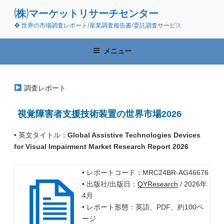
コ
(株)マーケットリサーチセンター
ン
❖ 世界の市場調査レポート/産業調査報告書/委託調査サービス
テ
ン
ツ
メニュー
へ
ス
キ
調査レポート
ッ
プ
視覚障害者支援技術装置の世界市場2026
• 英文タイトル：
Global Assistive Technologies Devices
for Visual Impairment Market Research Report 2026
• レポートコード：MRC24BR-AG46676
• 出版社/出版日：
QYResearch
/ 2026年
4月
• レポート形態：英語、PDF、約100ペ
ージ