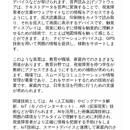
デバイスなどが挙げられます。音声読み上げソフトウェ
アは、テキストデータを音声に変換することで、視覚障
害者が文書やウェブサイトなどの情報をアクセスできる
ようにします。拡大読書器は、印刷物をカメラで読み取
り、それを拡大して画面に表示するデバイスです。触覚
ディスプレイは、視覚に頼らずに情報を触覚的に理解さ
せるための技術で、たとえば地図情報を触って感じるこ
とができます。また、ナビゲーションデバイスは、GPS
技術を用いて周囲の情報を提供し、移動をサポートしま
す。
このような装置は、教育や職場、家庭内でのさまざまな
用途があります。教育分野では、視覚障害を持つ学生が
教材にアクセスできるようにするための補助が求められ
ます。職場では、スムーズなコミュニケーションや情報
管理が重要であり、これをサポートするための技術が必
要です。家庭内では、日常生活を円滑に行うための支援
が求められます。
関連技術としては、AI（人工知能）やビッグデータ解
析、IoT（モノのインターネット）、AR（拡張現実）技
術などが挙げられます。AIを活用した画像認識技術は、
周囲の環境をリアルタイムで理解するために利用され、
視覚障害者がより正確に情報を把握する手助けをしま
す。IoT技術は、スマートデバイスと連携して家庭内のさ