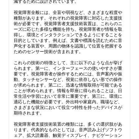
減するために設計されています。
視覚障害全般には、全盲や弱視など、さまざまな程度や
種類があります。それぞれの視覚障害に対応した支援技
術が必要です。視覚障害者支援技術装置は、これらのニ
ーズに応じた多様な機能を持ち、視覚障害者が情報を取
得し、環境とインタラクションできるようにすることを
目的としています。例えば、文書や標識を読むために音
声化する装置や、周囲の物体を認識して位置を把握する
ためのセンサー技術が含まれます。
これらの技術の特徴として、主に以下のような点が挙げ
られます。第一に、インターフェースの使いやすさが重
要です。視覚障害者が操作するためには、音声案内や振
動、タッチセンサーなど、視覚に依存しない形での操作
が求められます。第二に、迅速な情報取得が可能である
ことが求められます。情報を即座に得られることは、日
常生活や学習において非常に重要です。第三に、環境に
適応した機能が必要です。外出時や家庭内、職場など、
さまざまな状況において役立つ特性を持ったデバイスが
期待されます。
視覚障害者支援技術装置の種類には、多くの選択肢があ
ります。代表的なものとしては、音声読み上げソフトウ
ェア、拡大読書器、触覚ディスプレイ、ナビゲーション