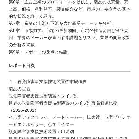
第6章：主要企業のプロフィールを提供し、製品の販売量、売
上高、価格、粗利益率、製品紹介など、市場の主要企業の基本
的な状況を詳しく紹介。
第7章：産業の上流と下流を含む産業チェーンを分析。
第8章：市場力学、市場の最新動向、市場の推進要因と制限要
因、業界のメーカーが直面する課題とリスク、業界の関連政策
の分析を掲載。
第9章：レポートの要点と結論。
レポート目次
１．視覚障害者支援技術装置の市場概要
製品の定義
視覚障害者支援技術装置：タイプ別
世界の視覚障害者支援技術装置のタイプ別市場価値比較
（2026-2032）
※点字ディスプレイ、ノートテーカー、拡大鏡、点字プリンタ
ー＆エンボッサー、点字ライター
視覚障害者支援技術装置：用途別
世界の視覚障害者支援技術装置の用途別市場価値比較（2026-