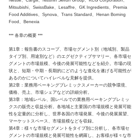
Nestlé、Cargill、Nisshin Seifun Group、KCG Corporation、
Mitsubishi、SwissBake、Lesaffre、GK Ingredients、Premia
Food Additives、Synova、Trans Standard、Henan Boming
Food、Benexia
*** 各章の概要 ***
第1章：報告書のスコープ、市場セグメント別（地域別、製品
タイプ別、用途別など）のエグゼクティブサマリー、各市場セ
グメントの市場規模、今後の発展可能性などを紹介。市場の現
状と、短期・中期・長期的にどのような進化を遂げる可能性が
あるのかについてハイレベルな見解を提供。
第2章：業務用ベーキングプレミックスメーカーの競争環境、
価格、売上、市場シェアなどの詳細分析。
第3章：地域レベル、国レベルでの業務用ベーキングプレミッ
クスの販売と収益分析。各地域と主要国の市場規模と発展可能
性を定量的に分析し、世界各国の市場発展、今後の発展展望、
マーケットスペース、市場規模などを収録。
第4章：様々な市場セグメントをタイプ別に分析し、各市場セ
グメントの市場規模と発展可能性を網羅し、お客様が様々な市