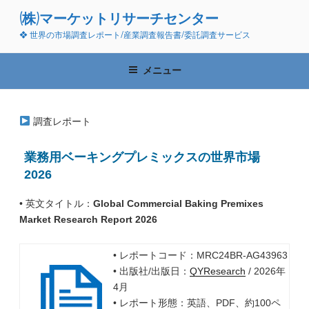
コ
(株)マーケットリサーチセンター
ン
❖ 世界の市場調査レポート/産業調査報告書/委託調査サービス
テ
ン
ツ
メニュー
へ
ス
キ
調査レポート
ッ
プ
業務用ベーキングプレミックスの世界市場
2026
• 英文タイトル：
Global Commercial Baking Premixes
Market Research Report 2026
• レポートコード：MRC24BR-AG43963
• 出版社/出版日：
QYResearch
/ 2026年
4月
• レポート形態：英語、PDF、約100ペ