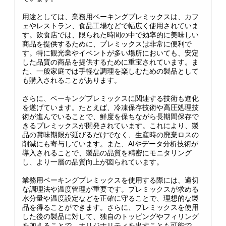
用途としては、業務用ベーキングプレミックスは、カフ
ェやレストラン、食品工場などで幅広く使用されていま
す。飲食店では、限られた時間の中で効率的に美味しい
商品を提供するために、プレミックスは非常に便利で
す。特に観光業やイベントが多い場所においても、安定
した品質の商品を提供するために重宝されています。ま
た、一般家庭では手軽な調理を楽しむための製品として
も購入されることがあります。
さらに、ベーキングプレミックスに関連する技術も進化
を遂げています。たとえば、冷凍保存技術や高圧処理技
術が進んでいることで、鮮度を保ちながら長期間保存で
きるプレミックスが開発されています。これにより、製
品の賞味期限が延びるだけでなく、生産時の廃棄ロスの
削減にも寄与しています。また、AIやデータ分析技術が
導入されることで、製品の品質を精密にモニタリング
し、より一層の品質向上が図られています。
業務用ベーキングプレミックスを使用する際には、適切
な調理法や温度管理が重要です。プレミックスが求める
水分量や温度設定などを正確に守ることで、理想的な製
品を得ることができます。さらに、プレミックスを使用
した後の製品に対して、独自のトッピングやフィリング
を加えることで、オリジナリティを出すことも可能で