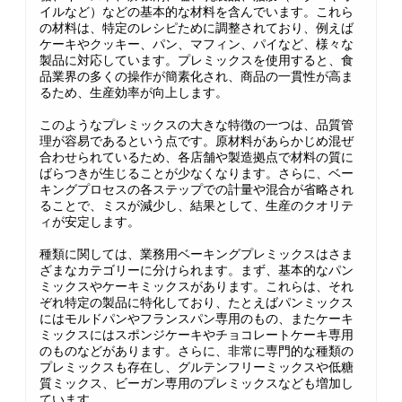
イルなど）などの基本的な材料を含んでいます。これら
の材料は、特定のレシピために調整されており、例えば
ケーキやクッキー、パン、マフィン、パイなど、様々な
製品に対応しています。プレミックスを使用すると、食
品業界の多くの操作が簡素化され、商品の一貫性が高ま
るため、生産効率が向上します。
このようなプレミックスの大きな特徴の一つは、品質管
理が容易であるという点です。原材料があらかじめ混ぜ
合わせられているため、各店舗や製造拠点で材料の質に
ばらつきが生じることが少なくなります。さらに、ベー
キングプロセスの各ステップでの計量や混合が省略され
ることで、ミスが減少し、結果として、生産のクオリテ
ィが安定します。
種類に関しては、業務用ベーキングプレミックスはさま
ざまなカテゴリーに分けられます。まず、基本的なパン
ミックスやケーキミックスがあります。これらは、それ
ぞれ特定の製品に特化しており、たとえばパンミックス
にはモルドパンやフランスパン専用のもの、またケーキ
ミックスにはスポンジケーキやチョコレートケーキ専用
のものなどがあります。さらに、非常に専門的な種類の
プレミックスも存在し、グルテンフリーミックスや低糖
質ミックス、ビーガン専用のプレミックスなども増加し
ています。