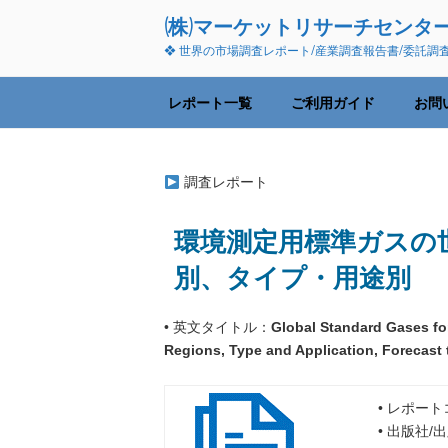
コ
(株)マーケットリサーチセンタ
ン
❖ 世界の市場調査レポート/産業調査報告書/委託調
テ
ン
ツ
レポート一覧
ご利用ガイド
お問
へ
ス
キ
調査レポート
ッ
プ
環境測定用標準ガスの世
別、タイプ・用途別
• 英文タイトル：
Global Standard Gases fo
Regions, Type and Application, Forecast 
• レポート
• 出版社/