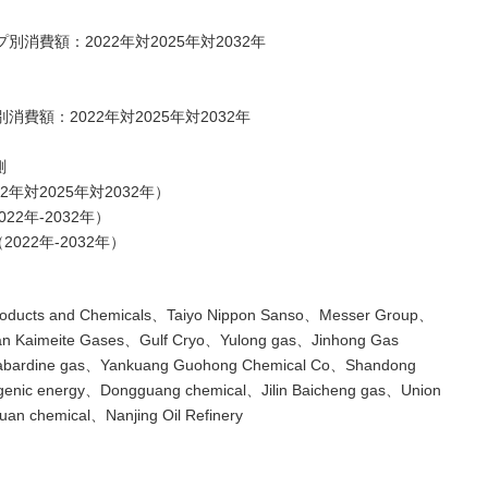
別消費額：2022年対2025年対2032年
消費額：2022年対2025年対2032年
測
2年対2025年対2032年）
22年-2032年）
022年-2032年）
cts and Chemicals、Taiyo Nippon Sanso、Messer Group、
n Kaimeite Gases、Gulf Cryo、Yulong gas、Jinhong Gas
Gabardine gas、Yankuang Guohong Chemical Co、Shandong
genic energy、Dongguang chemical、Jilin Baicheng gas、Union
an chemical、Nanjing Oil Refinery