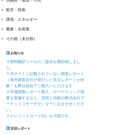
消費財・食品・小売
航空・防衛
環境・エネルギー
農業・水産業
その他（未分類）
お知らせ
※無料翻訳ツールのご提供を開始致しまし
た。
※当サイトに記載されていない調査レポート
（海外調査会社が発行した英文レポートが対
象）も弊社経由でご購入いただけます
※市場調査レポート購入・マーケティング調
査を実施するなら、実績と信頼の株式会社マ
ーケットリサーチセンターにおまかせくださ
い。
※クレジットカード払いも可能です。
注目レポート