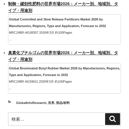
制御・緩効性肥料の世界市場2026：メーカー別、地域別、タ
イプ・用途別
Global Controlled and Slow Release Fertilizers Market 2026 by
Manufacturers, Regions, Type and Application, Forecast to 2032
MRC24BR-AG08307 2026年3月 約100Pages
...
臭素化ブチルゴムの世界市場2026：メーカー別、地域別、タ
イプ・用途別
Global Brominated Butyl Rubber Market 2026 by Manufacturers, Regions,
Type and Application, Forecast to 2032
MRC24BR-AG59611 2026年3月 約100Pages
...
カ
GlobalInfoResearch
,
世界
,
部品/材料
テ
検
ゴ
検
索
索:
リ