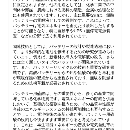
に限定されますが、他の用途としては、化学工業での中
間体や溶媒、農業における肥料の製造、金属の処理など
にも使用されています。しかし、主に重要なのは、鉛酸
バッテリーの電解液としての役割です。これによって、
バッテリーは電気エネルギーを蓄えたり放出したりする
ことが可能となり、特に自動車やUPS（無停電電源装
置）などの分野で広く利用されています。
関連技術としては、バッテリーの設計や製造過程におい
て、より効率的な電池を創出するための研究が進められ
ています。例えば、新素材の導入や電解液の改良、さら
には全く新しいタイプのバッテリーが開発されていま
す。また、バッテリーリサイクルの技術も重要な研究領
域です。鉛酸バッテリーからの鉛や硫酸の回収と再利用
が環境保護の観点からも重視されており、無駄を削減す
るための技術革新が必要とされています。
バッテリー用硫酸は、その重要性から、多くの産業で関
与している化学物質です。電気エネルギーの貯蔵と供給
において、基盤的な役割を担うため、その品質や性能が
今後のエネルギーシステムの持続可能性にも寄与するこ
とでしょう。電池技術の革新が進む中、バッテリー用硫
酸の役割も今後ますます重要になると考えられていま
す。これは、再生可能エネルギーの普及や電気自動車の