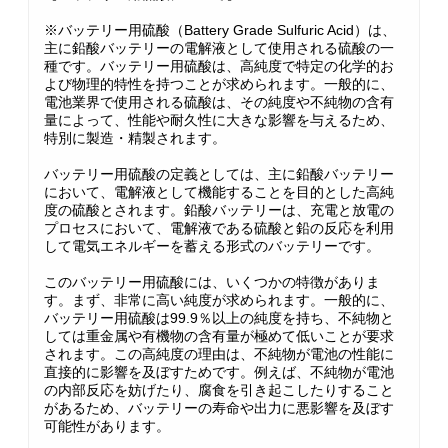
※バッテリー用硫酸（Battery Grade Sulfuric Acid）は、
主に鉛酸バッテリーの電解液として使用される硫酸の一
種です。バッテリー用硫酸は、高純度で特定の化学的お
よび物理的特性を持つことが求められます。一般的に、
電池業界で使用される硫酸は、その純度や不純物の含有
量によって、性能や耐久性に大きな影響を与えるため、
特別に製造・精製されます。
バッテリー用硫酸の定義としては、主に鉛酸バッテリー
において、電解液として機能することを目的とした高純
度の硫酸とされます。鉛酸バッテリーは、充電と放電の
プロセスにおいて、電解液である硫酸と鉛の反応を利用
して電気エネルギーを蓄える形式のバッテリーです。
このバッテリー用硫酸には、いくつかの特徴がありま
す。まず、非常に高い純度が求められます。一般的に、
バッテリー用硫酸は99.9％以上の純度を持ち、不純物と
しては重金属や有機物の含有量が極めて低いことが要求
されます。この高純度の理由は、不純物が電池の性能に
直接的に影響を及ぼすためです。例えば、不純物が電池
の内部反応を妨げたり、腐食を引き起こしたりすること
があるため、バッテリーの寿命や出力に悪影響を及ぼす
可能性があります。