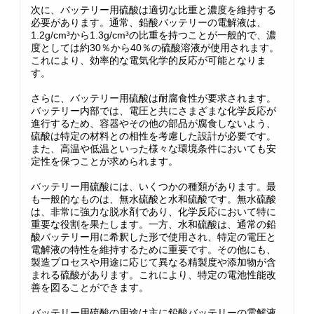
次に、バッテリー用硫酸は適切な比重と濃度を維持する
必要があります。通常、鉛酸バッテリーの電解液は、
1.2g/cm³から1.3g/cm³の比重を持つことが一般的で、濃
度としては約30％から40％の硫酸溶液が使用されます。
これにより、効率的な電気化学的反応が可能となりま
す。
さらに、バッテリー用硫酸は耐腐食性が要求されます。
バッテリー内部では、電圧と共にさまざまな化学反応が
進行するため、容器やその他の部品が腐食しないよう、
硫酸は特定の材料との相性を考慮した設計が必要です。
また、高温や低温といった様々な環境条件においても安
定性を保つことが求められます。
バッテリー用硫酸には、いくつかの種類があります。最
も一般的なものは、無水硫酸と水和硫酸です。無水硫酸
は、非常に強力な脱水剤であり、化学反応において特に
重要な役割を果たします。一方、水和硫酸は、通常の鉛
酸バッテリー用に希釈した形で使用され、特定の電圧と
電解液の特性を維持するために重要です。その他にも、
製造プロセスや用途に応じて異なる精製度や添加物が含
まれる硫酸があります。これにより、特定の電池性能改
善を図ることができます。
バッテリー用硫酸の用途は主に鉛酸バッテリーの電解液