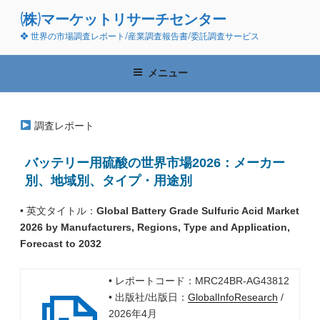
コ
(株)マーケットリサーチセンター
ン
❖ 世界の市場調査レポート/産業調査報告書/委託調査サービス
テ
ン
ツ
メニュー
へ
ス
キ
調査レポート
ッ
プ
バッテリー用硫酸の世界市場2026：メーカー
別、地域別、タイプ・用途別
• 英文タイトル：
Global Battery Grade Sulfuric Acid Market
2026 by Manufacturers, Regions, Type and Application,
Forecast to 2032
• レポートコード：MRC24BR-AG43812
• 出版社/出版日：
GlobalInfoResearch
/
2026年4月