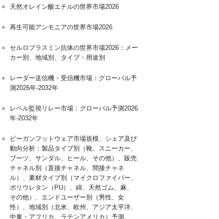
天然オレイン酸エチルの世界市場2026
再生可能アンモニアの世界市場2026
セルロプラスミン抗体の世界市場2026：メー
カー別、地域別、タイプ・用途別
レーダー送信機・受信機市場：グローバル予
測2026年-2032年
レベル監視リレー市場：グローバル予測2026
年-2032年
ビーガンフットウェア市場規模、シェア及び
動向分析：製品タイプ別（靴、スニーカー、
ブーツ、サンダル、ヒール、その他）、販売
チャネル別（直接チャネル、間接チャネ
ル）、素材タイプ別（マイクロファイバー、
ポリウレタン（PU）、綿、天然ゴム、麻、
その他）、エンドユーザー別（男性、女
性）、地域別（北米、欧州、アジア太平洋、
中東・アフリカ、ラテンアメリカ）予測、