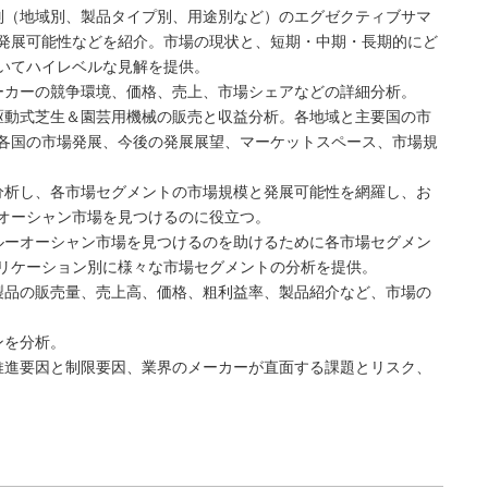
別（地域別、製品タイプ別、用途別など）のエグゼクティブサマ
発展可能性などを紹介。市場の現状と、短期・中期・長期的にど
いてハイレベルな見解を提供。
ーカーの競争環境、価格、売上、市場シェアなどの詳細分析。
駆動式芝生＆園芸用機械の販売と収益分析。各地域と主要国の市
各国の市場発展、今後の発展展望、マーケットスペース、市場規
分析し、各市場セグメントの市場規模と発展可能性を網羅し、お
オーシャン市場を見つけるのに役立つ。
ルーオーシャン市場を見つけるのを助けるために各市場セグメン
リケーション別に様々な市場セグメントの分析を提供。
製品の販売量、売上高、価格、粗利益率、製品紹介など、市場の
ンを分析。
推進要因と制限要因、業界のメーカーが直面する課題とリスク、