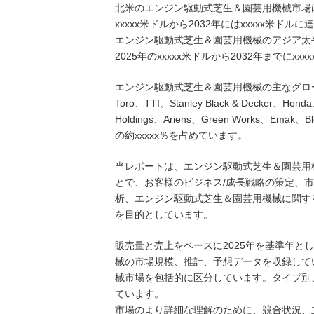
北米のエンジン駆動式芝生＆園芸用機械市場は20
xxxxx米ドルから2032年にはxxxxx米ド
エンジン駆動式芝生＆園芸用機械のアジア太平洋市
2025年のxxxxx米ドルから2032年までにx
エンジン駆動式芝生＆園芸用機械の主なグローバルメー
Toro、TTI、Stanley Black & Decker、Honda
Holdings、Ariens、Green Works、
の約xxxxx％を占めています。
当レポートは、エンジン駆動式芝生＆園芸用
とで、お客様のビジネス/成長戦略の策定、
析、エンジン駆動式芝生＆園芸用機械に関す
を目的としています。
販売量と売上をベースに2025年を基準年とし
械の市場規模、推計、予想データを収録して
械市場を包括的に区分しています。タイプ別
ています。
市場のより詳細な理解のために、競合状況、