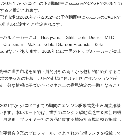
26年から2032年の予測期間中にxxxxx％のCAGRで2025年の
ルに達すると推定されます。
場は2026年から2032年の予測期間中にxxxxx％のCAGRで
xxxx米ドルに達すると推定されます。
カーには、Husqvarna、Stihl、John Deere、MTD、
、Craftsman、Makita、Global Garden Products、Koki
Emak、Blountなどがあります。2025年には世界のトップ3メーカーが売上
機械の世界市場を量的・質的分析の両面から包括的に紹介するこ
市場競争状況の把握、現在の市場における自社のポジションの分
る十分な情報に基づいたビジネス上の意思決定の一助となること
2021年から2032年までの期間のエンジン駆動式芝生＆園芸用機
います。本レポートでは、世界のエンジン駆動式芝生＆園芸用機
、用途別、プレイヤー別の製品に関する地域別市場規模も掲載し
主要競合企業のプロフィール、それぞれの市場ランクを掲載して