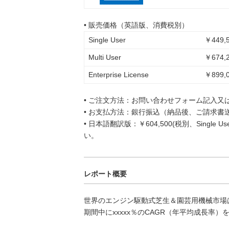
• 販売価格（英語版、消費税別）
Single User
￥449,5
Multi User
￥674,2
Enterprise License
￥899,0
• ご注文方法：お問い合わせフォーム記入又
• お支払方法：銀行振込（納品後、ご請求書
• 日本語翻訳版：￥604,500(税別、Singl
い。
レポート概要
世界のエンジン駆動式芝生＆園芸用機械市場は20
期間中にxxxxx％のCAGR（年平均成長率）