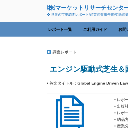
コ
(株)マーケットリサーチセンタ
ン
❖ 世界の市場調査レポート/産業調査報告書/委託調
テ
ン
ツ
レポート一覧
ご利用ガイド
お問
へ
ス
キ
調査レポート
ッ
プ
エンジン駆動式芝生＆園
• 英文タイトル：
Global Engine Driven La
• レポ
• 出版
• レポ
• 納
• 産業