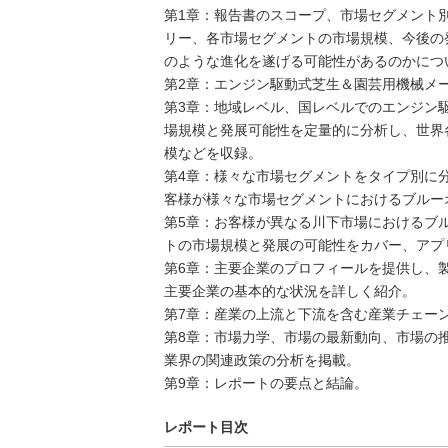
第1章：報告書のスコープ、市場セグメント
リー、各市場セグメントの市場規模、今後の
のような進化を遂げる可能性があるのかにつ
第2章：エンジン駆動式芝生＆園芸用機械メ
第3章：地域レベル、国レベルでのエンジン
場規模と発展可能性を定量的に分析し、世界
模などを収録。
第4章：様々な市場セグメントをタイプ別に
客様が様々な市場セグメントにおけるブルー
第5章：お客様が異なる川下市場におけるブ
トの市場規模と発展の可能性をカバー、アプ
第6章：主要企業のプロフィールを提供し、
主要企業の基本的な状況を詳しく紹介。
第7章：産業の上流と下流を含む産業チェー
第8章：市場力学、市場の最新動向、市場の
業界の関連政策の分析を掲載。
第9章：レポートの要点と結論。
レポート目次