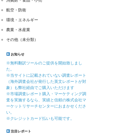
消費財・食品・小売
航空・防衛
環境・エネルギー
農業・水産業
その他（未分類）
お知らせ
※無料翻訳ツールのご提供を開始致しまし
た。
※当サイトに記載されていない調査レポート
（海外調査会社が発行した英文レポートが対
象）も弊社経由でご購入いただけます
※市場調査レポート購入・マーケティング調
査を実施するなら、実績と信頼の株式会社マ
ーケットリサーチセンターにおまかせくださ
い。
※クレジットカード払いも可能です。
注目レポート