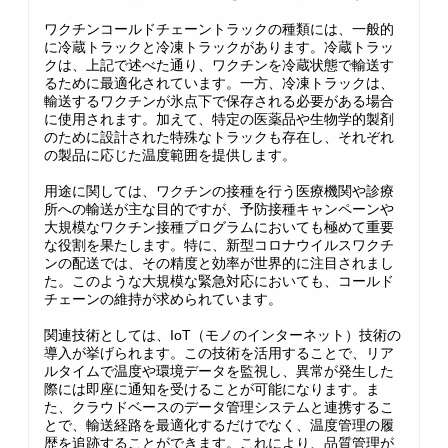
ワクチンコールドチェーントラックの種類には、一般的
に冷蔵トラックと冷凍トラックがあります。冷蔵トラッ
クは、上記で述べた通り、ワクチンを冷蔵状態で輸送す
るために最適化されています。一方、冷凍トラックは、
輸送するワクチンが氷点下で保存される必要がある場合
に使用されます。加えて、特定の医薬品や生物学的製剤
のために設計された特殊なトラックも存在し、それぞれ
の製品に応じた温度範囲を提供します。
用途に関しては、ワクチンの接種を行う医療機関や診療
所への輸送が主な目的ですが、予防接種キャンペーンや
大規模なワクチン接種プログラムにおいても極めて重要
な役割を果たします。特に、新型コロナウイルスワクチ
ンの配送では、その精度と効率が世界的に注目されまし
た。このような大規模な緊急対応においても、コールド
チェーンの維持が求められています。
関連技術としては、IoT（モノのインターネット）技術の
導入が挙げられます。この技術を活用することで、リア
ルタイムで温度や環境データを監視し、異常が発生した
際には即座に通知を受けることが可能になります。ま
た、クラウドベースのデータ管理システムと連携するこ
とで、輸送経路を最適化するだけでなく、温度管理の履
歴を追跡することができます。これにより、品質管理が