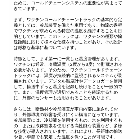
ために、コールドチェーンシステムの重要性が高まって
きています。
まず、ワクチンコールドチェーントラックの基本的な定
義としては、冷却装置を備えた車両であり、物流の過程
でワクチンが求められる特定の温度を維持することを目
的としています。このトラックは、ワクチンの種類や輸
送距離に応じて様々な仕様を持つことがあり、その設計
は厳格な基準に基づいています。
特徴として、まず第一に一貫した温度管理があります。
ワクチンは通常、冷蔵温度（2度から8度）で貯蔵される
必要があります。そのため、ワクチンコールドチェーン
トラックには、温度が持続的に監視されるシステムが装
備されています。デジタル温度計やデータロガーを使用
して、輸送中ずっと温度を記録し続けることが一般的で
す。また、温度管理が適切であることを確認するため
に、外部のセンサーも活用されることがあります。
さらには、断熱材や冷却装置が車両内部に施されてお
り、外部環境の影響を受けにくい構造になっています。
冷却装置には、冷却液を使用するもの、氷を利用するも
の、または液体窒素を使用する高性能な装置など、多様
な技術が導入されています。これにより、長距離の輸送
や暑い季節でも安定した温度を保つことが可能です。