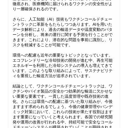
徹底され、医療機関に届けられるワクチンの安全性がよ
り一層確保されるのです。
さらに、人工知能（AI）技術もワクチンコールドチェー
ントラックに革新をもたらしつつあります。AIを用いた
データ解析により、過去の輸送データや温度変動のパタ
ーンを分析し、将来の運行に関する予測を行うことがで
きます。これにより、潜在的な問題を事前に識別し、リ
スクを軽減することが可能です。
環境への配慮も近年の重要なトピックとなっています。
エコフレンドリーな冷却技術の開発が進む中、再生可能
エネルギーを利用した冷却システムの導入も増えてきて
います。このような取り組みによって、サステナビリテ
ィを重視した輸送方法が追求されています。
結論として、ワクチンコールドチェーントラックは、ワ
クチンやバイオ製品の安全かつ効果的な輸送に欠かせな
い重要な要素です。一貫した温度管理や既存技術の進
化、さらには環境への配慮に基づいた取り組みが、今後
ますます求められるでしょう。今後の健康管理やパンデ
ミック対策において、これらの技術が果たす役割はます
ます重要になっていくと考えられます。各国での研究開
発や運用の改善が行われる中、持続可能で安全なコール
ドチェーンシステムが構築されていくことが期待されま