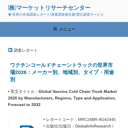
コ
(株)マーケットリサーチセンター
ン
❖ 世界の市場調査レポート/産業調査報告書/委託調査サービス
テ
ン
ツ
メニュー
へ
ス
キ
調査レポート
ッ
プ
ワクチンコールドチェーントラックの世界市
場2026：メーカー別、地域別、タイプ・用途
別
• 英文タイトル：
Global Vaccine Cold Chain Truck Market
2026 by Manufacturers, Regions, Type and Application,
Forecast to 2032
• レポートコード：MRC24BR-AG42445
• 出版社/出版日：
GlobalInfoResearch
/