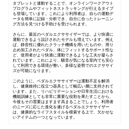
タブレットと連動することで、オンラインワークアウト
プログラムやフィットネストラッキングが行えるタイプ
も登場しています。これにより利用者は、自らの運動デ
ータを簡単に記録・分析でき、自分に合ったトレーニン
グ方法を見つける手助けを受けられます。
さらに、最近のペダルエクササイザーでは、より快適に
運動できるよう設計されたモデルも増えています。例え
ば、静音性に優れたクラッチ機構を用いたものや、滑り
止め加工されたペダル、体にフィットするサポート性な
ど、使用者がより快適に運動できるような工夫が凝らさ
れています。これにより、騒音が気になる室内でも安心
して利用できる環境が整い、多様な姿勢でのエクササイ
ズが可能になります。
このように、ペダルエクササイザーは運動不足を解消
し、健康維持に役立つ器具として幅広い層に支持されて
います。また、リハビリテーションや日常生活における
機能訓練としても非常に重要な役割を果たすことから、
今後もその需要はますます高まることでしょう。利用者
のニーズに応じた進化を遂げるペダルエクササイザー
は、健康的なライフスタイルを模索する上で、欠かせな
いアイテムの一つとなっています。