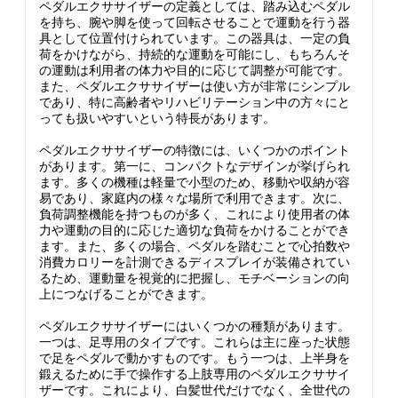
ペダルエクササイザーの定義としては、踏み込むペダル
を持ち、腕や脚を使って回転させることで運動を行う器
具として位置付けられています。この器具は、一定の負
荷をかけながら、持続的な運動を可能にし、もちろんそ
の運動は利用者の体力や目的に応じて調整が可能です。
また、ペダルエクササイザーは使い方が非常にシンプル
であり、特に高齢者やリハビリテーション中の方々にと
っても扱いやすいという特長があります。
ペダルエクササイザーの特徴には、いくつかのポイント
があります。第一に、コンパクトなデザインが挙げられ
ます。多くの機種は軽量で小型のため、移動や収納が容
易であり、家庭内の様々な場所で利用できます。次に、
負荷調整機能を持つものが多く、これにより使用者の体
力や運動の目的に応じた適切な負荷をかけることができ
ます。また、多くの場合、ペダルを踏むことで心拍数や
消費カロリーを計測できるディスプレイが装備されてい
るため、運動量を視覚的に把握し、モチベーションの向
上につなげることができます。
ペダルエクササイザーにはいくつかの種類があります。
一つは、足専用のタイプです。これらは主に座った状態
で足をペダルで動かすものです。もう一つは、上半身を
鍛えるために手で操作する上肢専用のペダルエクササイ
ザーです。これにより、白髪世代だけでなく、全世代の