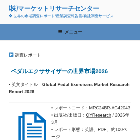
コ
(株)マーケットリサーチセンター
ン
❖ 世界の市場調査レポート/産業調査報告書/委託調査サービス
テ
ン
ツ
メニュー
へ
ス
キ
調査レポート
ッ
プ
ペダルエクササイザーの世界市場2026
• 英文タイトル：
Global Pedal Exercisers Market Research
Report 2026
• レポートコード：MRC24BR-AG42043
• 出版社/出版日：
QYResearch
/ 2026年
3月
• レポート形態：英語、PDF、約100ペ
ージ