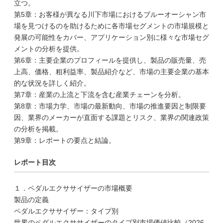
立つ。
第5章：お客様が異なる川下市場におけるブルーオーシャン市
場を見つけるのを助けるために各市場セグメントの市場規模と
発展の可能性をカバー、アプリケーション別に様々な市場セグ
メントの分析を提供。
第6章：主要企業のプロフィールを提供し、製品の販売量、売
上高、価格、粗利益率、製品紹介など、市場の主要企業の基本
的な状況を詳しく紹介。
第7章：産業の上流と下流を含む産業チェーンを分析。
第8章：市場力学、市場の最新動向、市場の推進要因と制限要
因、業界のメーカーが直面する課題とリスク、業界の関連政策
の分析を掲載。
第9章：レポートの要点と結論。
レポート目次
１．ペダルエクササイザーの市場概要
製品の定義
ペダルエクササイザー：タイプ別
世界のペダルエクササイザーのタイプ別市場価値比較（2026-