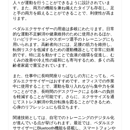
人々が運動を行うことができるように設計されていま
す。また、両方の機能を兼ね備えたタイプも存在し、足
と手の両方を鍛えることができることで、利便性が高ま
ります。
ペダルエクササイザーの用途は多岐にわたります。日常
的な運動不足解消や健康維持のために使用されるほか、
リハビリテーションやスポーツ選手のトレーニングにも
用いられます。高齢者向けには、足腰の筋力を維持し、
転倒リスクを低減するための運動機器として非常に効果
的です。特に足を動かすことで血液の循環を促進し、む
くみの改善や冷え性の緩和にも寄与するため、多くの高
齢者家庭で重宝されています。
また、仕事中に長時間座りっぱなしの方にとっても、ペ
ダルエクササイザーはおすすめです。オフィスでの作業
中に使用することで、運動を取り入れながら集中力を保
つことができ、長時間のデスクワークによる体への負担
を軽減することが可能です。さらに、エクササイズを通
じてストレス解消や気分転換を図ることができるため、
心身のリフレッシュにも役立ちます。
関連技術としては、自宅でのトレーニングのデジタル化
が進んでいる点が挙げられます。最近では、ペダルエク
ササイザーにBluetooth機能を搭載し、スマートフォンや