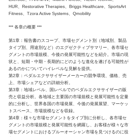
HUR、Restorative Therapies、Briggs Healthcare、SportsArt
Fitness、Tzora Active Systems、Qmobility
*** 各章の概要 ***
第1章：報告書のスコープ、市場セグメント別（地域別、製品
タイプ別、用途別など）のエグゼクティブサマリー、各市場セ
グメントの市場規模、今後の発展可能性などを紹介。市場の現
状と、短期・中期・長期的にどのような進化を遂げる可能性が
あるのかについてハイレベルな見解を提供。
第2章：ペダルエクササイザーメーカーの競争環境、価格、売
上、市場シェアなどの詳細分析。
第3章：地域レベル、国レベルでのペダルエクササイザーの販
売と収益分析。各地域と主要国の市場規模と発展可能性を定量
的に分析し、世界各国の市場発展、今後の発展展望、マーケッ
トスペース、市場規模などを収録。
第4章：様々な市場セグメントをタイプ別に分析し、各市場セ
グメントの市場規模と発展可能性を網羅し、お客様が様々な市
場セグメントにおけるブルーオーシャン市場を見つけるのに役