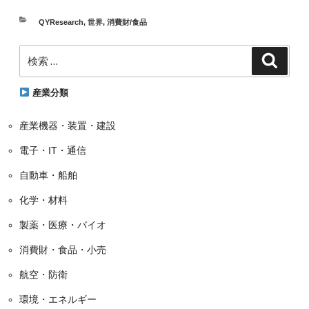
カ
QYResearch
,
世界
,
消費財/食品
テ
検
ゴ
検
索
索:
リ
ー
産業分類
産業機器・装置・建設
電子・IT・通信
自動車・船舶
化学・材料
製薬・医療・バイオ
消費財・食品・小売
航空・防衛
環境・エネルギー