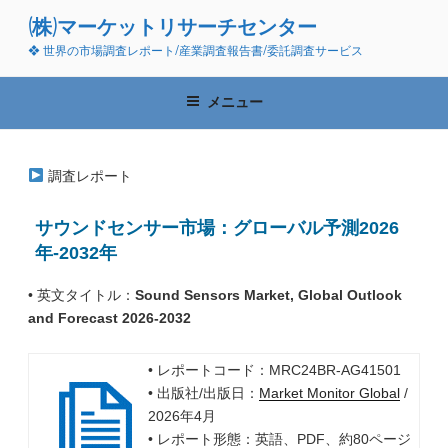
コ
(株)マーケットリサーチセンター
ン
❖ 世界の市場調査レポート/産業調査報告書/委託調査サービス
テ
ン
ツ
メニュー
へ
ス
キ
調査レポート
ッ
プ
サウンドセンサー市場：グローバル予測2026
年-2032年
• 英文タイトル：
Sound Sensors Market, Global Outlook
and Forecast 2026-2032
• レポートコード：MRC24BR-AG41501
• 出版社/出版日：
Market Monitor Global
/
2026年4月
• レポート形態：英語、PDF、約80ページ