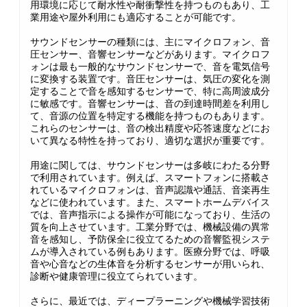
用環境に応じて耐水性や耐衝撃性を持つものもあり、工
業用途や屋外利用にも適応することが可能です。
サウンドセンサーの種類には、主にマイクロフォン、音
圧センサー、音響センサーなどがあります。マイクロフ
ォンは最も一般的なサウンドセンサーで、音を電気信号
に変換する装置です。音圧センサーは、気圧の変化を測
定することで音を感知するセンサーで、特に高周波成分
に敏感です。音響センサーは、音の到達時間差を利用し
て、音源の位置を特定する機能を持つものもあります。
これらのセンサーは、音の検出精度や応答速度などにお
いて異なる特性を持っており、適切な選択が重要です。
用途に関しては、サウンドセンサーは多岐にわたる分野
で利用されています。例えば、スマートフォンに搭載さ
れているマイクロフォンは、音声認識や通話、音楽再生
などに使われています。また、スマートホームデバイス
では、音声指示による操作が可能になっており、生活の
質を向上させています。工業分野では、機械設備の異常
音を感知し、予防保全に役立てるための音響監視システ
ムが導入されている例もあります。医療分野では、呼吸
音や心音などの生体音を分析するセンサーが用いられ、
診断や健康管理に役立てられています。
さらに、最近では、ディープラーニングや機械学習技術