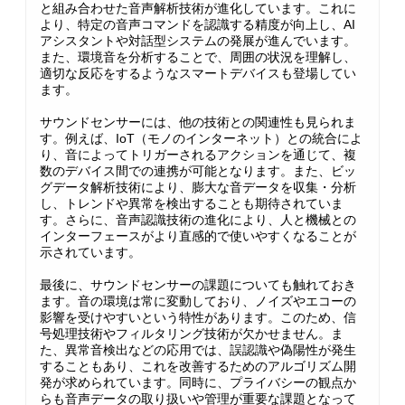
と組み合わせた音声解析技術が進化しています。これに
より、特定の音声コマンドを認識する精度が向上し、AI
アシスタントや対話型システムの発展が進んでいます。
また、環境音を分析することで、周囲の状況を理解し、
適切な反応をするようなスマートデバイスも登場してい
ます。
サウンドセンサーには、他の技術との関連性も見られま
す。例えば、IoT（モノのインターネット）との統合によ
り、音によってトリガーされるアクションを通じて、複
数のデバイス間での連携が可能となります。また、ビッ
グデータ解析技術により、膨大な音データを収集・分析
し、トレンドや異常を検出することも期待されていま
す。さらに、音声認識技術の進化により、人と機械との
インターフェースがより直感的で使いやすくなることが
示されています。
最後に、サウンドセンサーの課題についても触れておき
ます。音の環境は常に変動しており、ノイズやエコーの
影響を受けやすいという特性があります。このため、信
号処理技術やフィルタリング技術が欠かせません。ま
た、異常音検出などの応用では、誤認識や偽陽性が発生
することもあり、これを改善するためのアルゴリズム開
発が求められています。同時に、プライバシーの観点か
らも音声データの取り扱いや管理が重要な課題となって