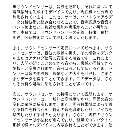
※サウンドセンサーは、音波を感知し、それに基づいて
電気信号を生成するデバイスであり、現在様々な分野で
利用されています。このセンサーは、ソフトウェアやデ
ータ分析技術と組み合わせることで、音声認識や音響イ
ベント検出など、複雑な機能を実現することが可能で
す。本稿では、サウンドセンサーの定義、特徴、種類、
用途、関連技術について詳しく説明いたします。
まず、サウンドセンサーの定義について述べます。サウ
ンドセンサーは、音波の振動を捉え、その情報をデジタ
ルまたはアナログ信号に変換する装置です。これによ
り、人間が聞くことのできる音から、機械が理解できる
情報へと変換されます。音波は波として伝わるため、セ
ンサーは音の周波数、振幅などの大小を計測し、さまざ
まなデータを得ることができます。このデータは、さら
なる分析や処理に活用されることが多いです。
次に、サウンドセンサーの特徴について説明します。サ
ウンドセンサーは、一般的に高感度であり、周囲の音の
変化に敏感に反応します。また、周波数帯域によって異
なる特性を持つため、特定の音を識別したり、ノイズを
除去したりする能力があります。さらに、現在のサウン
ドセンサーは小型化が進んでおり、軽量でコンパクトな
形状で様々なデバイスに内蔵されることができます。使