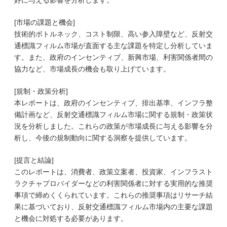
好に与える影響を分析します。
[市場の課題と機会]
技術的ボトルネック、コスト制限、高い参入障壁など、反射交
通標識フィルム市場が直面する主な課題を特定し分析していま
す。また、政府のインセンティブ、新興市場、利害関係者間の
協力など、市場成長の機会も取り上げています。
[規制・政策分析]
本レポートは、政府のインセンティブ、排出基準、インフラ整
備計画など、反射交通標識フィルム市場に関する規制・政策状
況を分析しました。これらの政策が市場成長に与える影響を分
析し、今後の規制動向に関する洞察を提供しています。
[提言と結論]
このレポートは、消費者、政策立案者、投資家、インフラスト
ラクチャプロバイダーなどの利害関係者に対する実用的な推奨
事項で締めくくられています。これらの推奨事項はリサーチ結
果に基づいており、反射交通標識フィルム市場内の主要な課題
と機会に対処する必要があります。