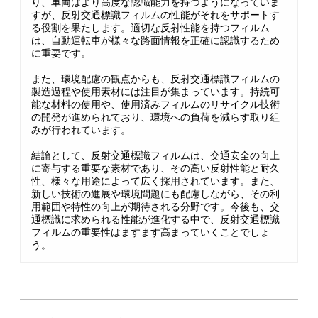
り、車両はより高度な認識能力を持つようになっていま
すが、反射交通標識フィルムの性能がそれをサポートす
る役割を果たします。適切な反射性能を持つフィルム
は、自動運転車が様々な路面情報を正確に認識するため
に重要です。
また、環境配慮の観点からも、反射交通標識フィルムの
製造過程や使用素材には注目が集まっています。持続可
能な材料の使用や、使用済みフィルムのリサイクル技術
の開発が進められており、環境への負荷を減らす取り組
みが行われています。
結論として、反射交通標識フィルムは、交通安全の向上
に寄与する重要な素材であり、その高い反射性能と耐久
性、様々な用途によって広く採用されています。また、
新しい技術の進展や環境問題にも配慮しながら、その利
用範囲や特性の向上が期待される分野です。今後も、交
通標識に求められる性能が進化する中で、反射交通標識
フィルムの重要性はますます高まっていくことでしょ
う。