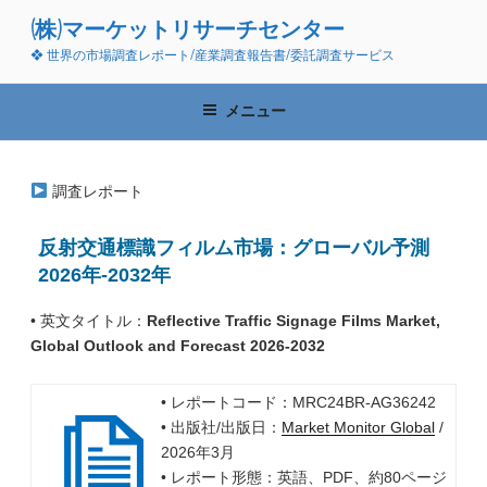
コ
(株)マーケットリサーチセンター
ン
❖ 世界の市場調査レポート/産業調査報告書/委託調査サービス
テ
ン
ツ
メニュー
へ
ス
キ
調査レポート
ッ
プ
反射交通標識フィルム市場：グローバル予測
2026年-2032年
• 英文タイトル：
Reflective Traffic Signage Films Market,
Global Outlook and Forecast 2026-2032
• レポートコード：MRC24BR-AG36242
• 出版社/出版日：
Market Monitor Global
/
2026年3月
• レポート形態：英語、PDF、約80ページ