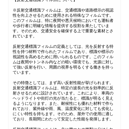
※反射交通標識フィルムは、交通標識や道路標示の視認
性を向上させるために使用される特殊なフィルムです。
このフィルムは、特に夜間や悪天候時においても運転者
や歩行者に明確な情報を提供する役割を果たしていま
す。そのため、交通安全を確保する上で重要な素材とさ
れています。
反射交通標識フィルムの定義としては、光を反射する特
性を持つ材料で作られたフィルムであり、標識や標示の
視認性を高めるために用いられるものです。このフィル
ムは夜間やトンネル内などの暗い環境でも、光源に対し
て強い反射を行い、周囲の視界を明るくする働きを持っ
ています。
その特徴としては、まず高い反射性能が挙げられます。
反射交通標識フィルムは、特定の波長の光を効率的に反
射させるために設計されています。これにより、車両の
ヘッドライトや街灯の光が当たると、標識が明るく見え
るようになります。また、耐候性にも優れた材料で作ら
れており、紫外線や雨、風、温度変化に対しても劣化し
にくい特性を持ちます。そのため、屋外での使用に適し
ており、長期間にわたって安定した性能を発揮します。