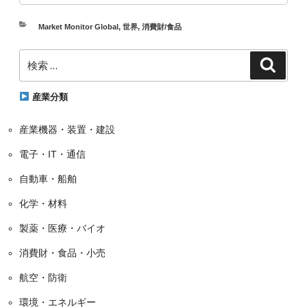
カ
Market Monitor Global
,
世界
,
消費財/食品
テ
検
ゴ
検
索
索:
リ
ー
産業分類
産業機器・装置・建設
電子・IT・通信
自動車・船舶
化学・材料
製薬・医療・バイオ
消費財・食品・小売
航空・防衛
環境・エネルギー