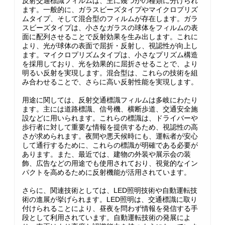
反射交通標識フィルムは、主に幾つかの種類に分けられ
ます。一般的に、ガラスビーズタイプやマイクロプリズ
ムタイプ、そして混合型のフィルムが存在します。ガラ
スビーズタイプは、小さなガラスの球体をフィルムの表
面に配列させることで反射効果を生み出します。これに
より、光が球体の表面で屈折・反射し、視認性が向上し
ます。マイクロプリズムタイプは、小さなプリズム構造
を採用しており、光を効果的に屈折させることで、より
明るい反射を実現します。混合型は、これらの技術を組
み合わせることで、さらに高い反射性能を実現します。
用途に関しては、反射交通標識フィルムは多岐にわたり
ます。主には道路標識、信号機、横断歩道、交通安全施
設などに用いられます。これらの標識は、ドライバーや
歩行者に対して重要な情報を提供するため、視認性の高
さが求められます。夜間や悪天候時にも、運転者が安心
して通行するために、これらの標識が明確である必要が
あります。また、最近では、建物の外装や展示会の装
飾、広告などの用途でも使用されており、視覚的なイン
パクトを高めるために反射機能が活用されています。
さらに、関連技術としては、LED照明技術や自動運転技
術の進展が挙げられます。LED照明は、交通標識に取り
付けられることにより、昼夜を問わず情報を発信する手
段として利用されています。自動運転技術の発展によ