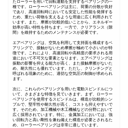
たローラーを用いて回転運動を支持するベアリングの一
種です。ローラーベアリングは主に、荷重の分散が良好
であり、高速回転時においても安定した性能を発揮する
ため、重たい荷物を支えるような用途に広く利用されて
います。また、摩擦が比較的低いことから、エネルギー
効率が高い特性を持ちます。一方で、クリアランス（隙
間）を維持するためのメンテナンスが必要です。
エアベアリングは、空気を利用して支持面を構成するベ
アリングで、接触がないため摩擦が極めて小さいのが特
徴です。これにより、高速回転や高精度の要求される用
途において不可欠な要素となります。エアベアリングは
振動の影響を抑える能力が高く、また接触摩擦がないた
め、耐久性にも優れています。ただし、クリンチングと
呼ばれる現象のために、適切な空気圧の制御が求められ
ます。
次に、これらのベアリングを用いた電動スピンドルにつ
いて、さまざまな特徴を見ていきます。まず、ローラー
ベアリングを使用するスピンドルは、構造が比較的シン
プルで、堅牢性や耐久性が高く、コストも抑えやすいで
す。そのため、加工機械や木工機械などの分野において
広く採用されています。特に、金属加工においては、強
い回転力と高い剛性を兼ね備えた構造が必要とされるた
め、ローラーベアリングは非常に適しています。