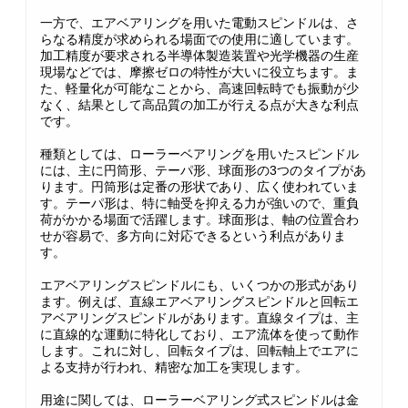
一方で、エアベアリングを用いた電動スピンドルは、さ
らなる精度が求められる場面での使用に適しています。
加工精度が要求される半導体製造装置や光学機器の生産
現場などでは、摩擦ゼロの特性が大いに役立ちます。ま
た、軽量化が可能なことから、高速回転時でも振動が少
なく、結果として高品質の加工が行える点が大きな利点
です。
種類としては、ローラーベアリングを用いたスピンドル
には、主に円筒形、テーパ形、球面形の3つのタイプがあ
ります。円筒形は定番の形状であり、広く使われていま
す。テーパ形は、特に軸受を抑える力が強いので、重負
荷がかかる場面で活躍します。球面形は、軸の位置合わ
せが容易で、多方向に対応できるという利点がありま
す。
エアベアリングスピンドルにも、いくつかの形式があり
ます。例えば、直線エアベアリングスピンドルと回転エ
アベアリングスピンドルがあります。直線タイプは、主
に直線的な運動に特化しており、エア流体を使って動作
します。これに対し、回転タイプは、回転軸上でエアに
よる支持が行われ、精密な加工を実現します。
用途に関しては、ローラーベアリング式スピンドルは金