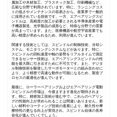
属加工や木材加工、プラスチック加工、印刷機械など、
広範な分野で利用されています。特に、ランニングコス
トの低さやメンテナンスの容易さから、産業界で一般的
に採用されている技術です。一方、エアベアリングスピ
ンドルは、高精度の加工が必要とされる半導体産業や電
子機器製造、光学製品の成形など、特殊な分野での需要
が高まっています。また、医療機器や航空宇宙産業でも
高い精度が求められるため、利用が進んでいます。
関連する技術としては、スピンドルの制御技術、冷却シ
ステム、モニタリングシステムなどがあります。特に、
スピンドルの回転速度や軸の姿勢をリアルタイムで測定
できるセンサー技術は、エアベアリングスピンドルの性
能を最大限に引き出すために不可欠です。また、デジタ
ル制御技術を駆使したサーボモーターとの組み合わせに
より、より精密で高速な動作が可能になるため、製造プ
ロセスの最適化が進んでいます。
最後に、ローラーベアリングおよびエアベアリング電動
スピンドルの市場は、今後ますます進化が期待されま
す。特に、精密加工技術が進む中で、これらのベアリン
グの性能向上が求められることは間違いありません。新
しい材料やコーティング技術の進展により、耐久性や摩
擦特性の更なる向上が実現され、スピンドル自体の長寿
命化が進んでいくでしょう。