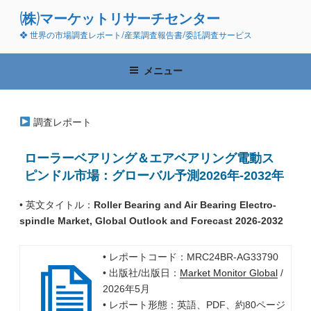
コ
(株)マーケットリサーチセンター
ン
❖ 世界の市場調査レポート/産業調査報告書/委託調査サービス
テ
ン
ツ
メニュー
へ
ス
キ
調査レポート
ッ
プ
ローラーベアリング＆エアベアリング電動ス
ピンドル市場：グローバル予測2026年-2032年
• 英文タイトル：
Roller Bearing and Air Bearing Electro-
spindle Market, Global Outlook and Forecast 2026-2032
• レポートコード：MRC24BR-AG33790
• 出版社/出版日：
Market Monitor Global
/
2026年5月
• レポート形態：英語、PDF、約80ページ