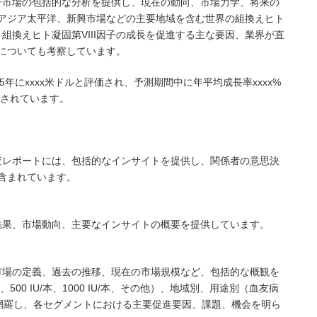
因子市場の包括的な分析を提供し、現在の動向、市場力学、将来の
アジア太平洋、新興市場などの主要地域を含む世界の組換えヒト
、組換えヒト凝固第VIII因子の成長を促進する主な要因、業界が直
についても考察しています。
25年にxxxx米ドルと評価され、予測期間中に年平均成長率xxxx%
測されています。
調査レポートには、包括的なインサイトを提供し、関係者の意思決
含まれています。
査結果、市場動向、主要なインサイトの概要を提供しています。
子市場の定義、過去の推移、現在の市場規模など、包括的な概観を
500 IU/本、1000 IU/本、その他）、地域別、用途別（血友病
網羅し、各セグメントにおける主要促進要因、課題、機会を明ら