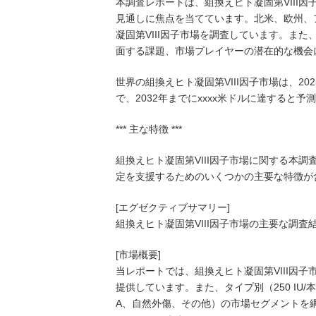
本調査レポートは、組換えヒト凝固第VIII
見通しに焦点を当てています。北米、欧州、
凝固第VIII因子市場を調査しています。また
面する課題、市場プレイヤーの潜在的な機会
世界の組換えヒト凝固第VIII因子市場は、20
で、2032年までにxxxx米ドルに達すると予
*** 主な特徴 ***
組換えヒト凝固第VIII因子市場に関する本
定を支援するためのいくつかの主要な特徴が
[エグゼクティブサマリー]
組換えヒト凝固第VIII因子市場の主要な調
[市場概要]
当レポートでは、組換えヒト凝固第VIII因
提供しています。また、タイプ別（250 IU/本、
A、自然外傷、その他）の市場セグメントを