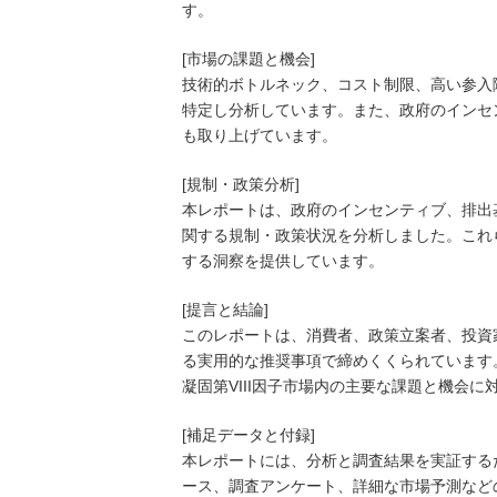
す。
[市場の課題と機会]
技術的ボトルネック、コスト制限、高い参入障
特定し分析しています。また、政府のインセ
も取り上げています。
[規制・政策分析]
本レポートは、政府のインセンティブ、排出基
関する規制・政策状況を分析しました。これ
する洞察を提供しています。
[提言と結論]
このレポートは、消費者、政策立案者、投資
る実用的な推奨事項で締めくくられています
凝固第VIII因子市場内の主要な課題と機会
[補足データと付録]
本レポートには、分析と調査結果を実証する
ース、調査アンケート、詳細な市場予測など