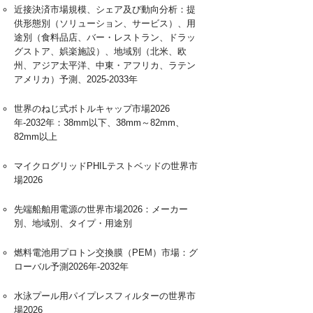
近接決済市場規模、シェア及び動向分析：提
供形態別（ソリューション、サービス）、用
途別（食料品店、バー・レストラン、ドラッ
グストア、娯楽施設）、地域別（北米、欧
州、アジア太平洋、中東・アフリカ、ラテン
アメリカ）予測、2025-2033年
世界のねじ式ボトルキャップ市場2026
年-2032年：38mm以下、38mm～82mm、
82mm以上
マイクログリッドPHILテストベッドの世界市
場2026
先端船舶用電源の世界市場2026：メーカー
別、地域別、タイプ・用途別
燃料電池用プロトン交換膜（PEM）市場：グ
ローバル予測2026年-2032年
水泳プール用パイプレスフィルターの世界市
場2026