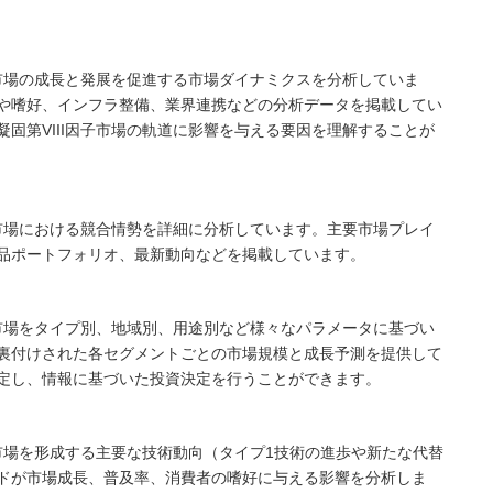
子市場の成長と発展を促進する市場ダイナミクスを分析していま
や嗜好、インフラ整備、業界連携などの分析データを掲載してい
固第VIII因子市場の軌道に影響を与える要因を理解することが
子市場における競合情勢を詳細に分析しています。主要市場プレイ
品ポートフォリオ、最新動向などを掲載しています。
子市場をタイプ別、地域別、用途別など様々なパラメータに基づい
裏付けされた各セグメントごとの市場規模と成長予測を提供して
定し、情報に基づいた投資決定を行うことができます。
子市場を形成する主要な技術動向（タイプ1技術の進歩や新たな代替
ドが市場成長、普及率、消費者の嗜好に与える影響を分析しま