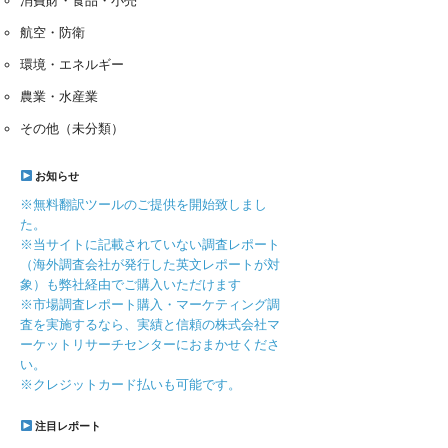
消費財・食品・小売
航空・防衛
環境・エネルギー
農業・水産業
その他（未分類）
お知らせ
※無料翻訳ツールのご提供を開始致しまし
た。
※当サイトに記載されていない調査レポート
（海外調査会社が発行した英文レポートが対
象）も弊社経由でご購入いただけます
※市場調査レポート購入・マーケティング調
査を実施するなら、実績と信頼の株式会社マ
ーケットリサーチセンターにおまかせくださ
い。
※クレジットカード払いも可能です。
注目レポート