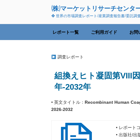
コ
(株)マーケットリサーチセンタ
ン
❖ 世界の市場調査レポート/産業調査報告書/委託調
テ
ン
ツ
レポート一覧
ご利用ガイド
お問
へ
ス
キ
調査レポート
ッ
プ
組換えヒト凝固第VIII
年-2032年
• 英文タイトル：
Recombinant Human Coagul
2026-2032
• レポートコ
• 出版社/