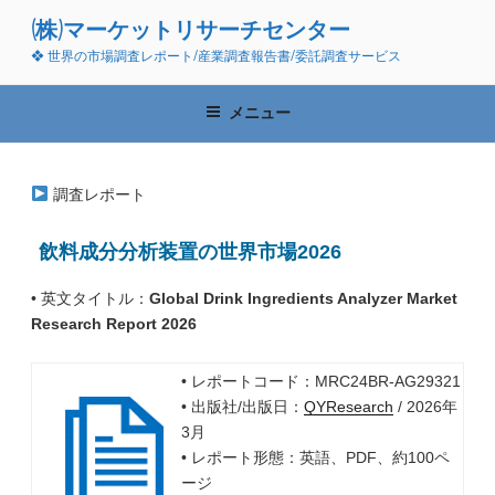
コ
(株)マーケットリサーチセンター
ン
❖ 世界の市場調査レポート/産業調査報告書/委託調査サービス
テ
ン
ツ
メニュー
へ
ス
キ
調査レポート
ッ
プ
飲料成分分析装置の世界市場2026
• 英文タイトル：
Global Drink Ingredients Analyzer Market
Research Report 2026
• レポートコード：MRC24BR-AG29321
• 出版社/出版日：
QYResearch
/ 2026年
3月
• レポート形態：英語、PDF、約100ペ
ージ