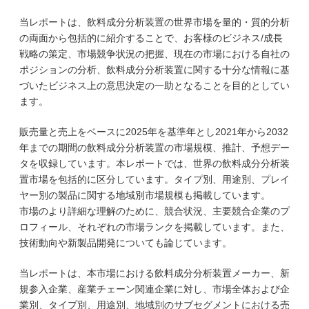
当レポートは、飲料成分分析装置の世界市場を量的・質的分析
の両面から包括的に紹介することで、お客様のビジネス/成長
戦略の策定、市場競争状況の把握、現在の市場における自社の
ポジションの分析、飲料成分分析装置に関する十分な情報に基
づいたビジネス上の意思決定の一助となることを目的としてい
ます。
販売量と売上をベースに2025年を基準年とし2021年から2032
年までの期間の飲料成分分析装置の市場規模、推計、予想デー
タを収録しています。本レポートでは、世界の飲料成分分析装
置市場を包括的に区分しています。タイプ別、用途別、プレイ
ヤー別の製品に関する地域別市場規模も掲載しています。
市場のより詳細な理解のために、競合状況、主要競合企業のプ
ロフィール、それぞれの市場ランクを掲載しています。また、
技術動向や新製品開発についても論じています。
当レポートは、本市場における飲料成分分析装置メーカー、新
規参入企業、産業チェーン関連企業に対し、市場全体および企
業別、タイプ別、用途別、地域別のサブセグメントにおける売