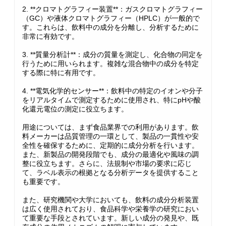
2. **クロマトグラフィー装置**：ガスクロマトグラフィー
（GC）や液体クロマトグラフィー（HPLC）が一般的で
す。これらは、飲料中の成分を分離し、分析するために
非常に有効です。
3. **質量分析計**：成分の質量を測定し、化合物の同定を
行うために用いられます。複雑な混合物中の成分を特定
する際に特に有用です。
4. **電気化学的センサー**：飲料中の特定のイオンや分子
をリアルタイムで測定するために使用され、特にpHや酸
化還元電位の測定に役立ちます。
用途については、まず食品業界での利用があります。飲
料メーカーは品質管理の一環として、製品の一貫性や安
全性を確保するために、定期的に成分分析を行います。
また、新製品の開発段階でも、成分の最適化や風味の調
整に役立ちます。さらに、法規制や市場の要求に応じ
て、ラベル表示の根拠となる分析データを提供すること
も重要です。
また、研究機関や大学においても、飲料の成分分析装置
は広く使用されており、食品科学や栄養学の研究におい
て重要な手段とされています。新しい成分の発見や、既