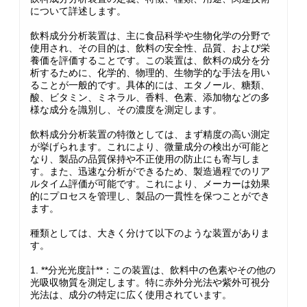
について詳述します。
飲料成分分析装置は、主に食品科学や生物化学の分野で
使用され、その目的は、飲料の安全性、品質、および栄
養価を評価することです。この装置は、飲料の成分を分
析するために、化学的、物理的、生物学的な手法を用い
ることが一般的です。具体的には、エタノール、糖類、
酸、ビタミン、ミネラル、香料、色素、添加物などの多
様な成分を識別し、その濃度を測定します。
飲料成分分析装置の特徴としては、まず精度の高い測定
が挙げられます。これにより、微量成分の検出が可能と
なり、製品の品質保持や不正使用の防止にも寄与しま
す。また、迅速な分析ができるため、製造過程でのリア
ルタイム評価が可能です。これにより、メーカーは効果
的にプロセスを管理し、製品の一貫性を保つことができ
ます。
種類としては、大きく分けて以下のような装置がありま
す。
1. **分光光度計**：この装置は、飲料中の色素やその他の
光吸収物質を測定します。特に赤外分光法や紫外可視分
光法は、成分の特定に広く使用されています。