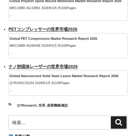
Global Polymer Spiral Wound Membrane Market Research Report 2026
MRC24BR-AG10891 2026年4月 約100Pages
...
PETコンプレッサーの世界市場2026
Global PET Compressors Market Research Report 2026
MRC24BR-AG68438 2026年5月 約100Pages
...
ナノ秒固体レーザーの世界市場2026
Global Nanosecond Solid State Lasers Market Research Report 2026
QYR24DC01154 2026年3月 約100Pages
...
カ
QYResearch
,
世界
,
産業機械/建設
テ
検
ゴ
検
索
索:
リ
ー