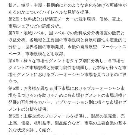
状と、短期・中期・長期的にどのような進化を遂げる可能性が
あるのかについてハイレベルな見解を提供。
第2章：飲料成分分析装置メーカーの競争環境、価格、売上、
市場シェアなどの詳細分析。
第3章：地域レベル、国レベルでの飲料成分分析装置の販売と
収益分析。各地域と主要国の市場規模と発展可能性を定量的に
分析し、世界各国の市場発展、今後の発展展望、マーケットス
ペース、市場規模などを収録。
第4章：様々な市場セグメントをタイプ別に分析し、各市場セ
グメントの市場規模と発展可能性を網羅し、お客様が様々な市
場セグメントにおけるブルーオーシャン市場を見つけるのに役
立つ。
第5章：お客様が異なる川下市場におけるブルーオーシャン市
場を見つけるのを助けるために各市場セグメントの市場規模と
発展の可能性をカバー、アプリケーション別に様々な市場セグ
メントの分析を提供。
第6章：主要企業のプロフィールを提供し、製品の販売量、売
上高、価格、粗利益率、製品紹介など、市場の主要企業の基本
的な状況を詳しく紹介。