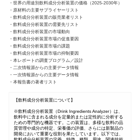
・世界の用途別飲料成分分析装置の価格（2025-2030年）
・原材料の主要サプライヤーリスト
・飲料成分分析装置の販売業者リスト
・飲料成分分析装置の需要先リスト
・飲料成分分析装置の市場動向
・飲料成分分析装置市場の促進要因
・飲料成分分析装置市場の課題
・飲料成分分析装置市場の抑制要因
・本レポートの調査プログラム／設計
・二次情報源からの主要データ情報
・一次情報源からの主要データ情報
・本報告書の著者リスト
【飲料成分分析装置について】
※飲料成分分析装置（Drink Ingredients Analyzer）は、
飲料中に含まれる成分を定量的または定性的に分析する
ための専門的な機器です。この装置は、多様な飲料の品
質管理や成分の特定、栄養価の評価、さらには新製品の
開発において重要な役割を果たしています。以下では、
飲料成分分析装置の定義、特徴、種類、用途、関連技術