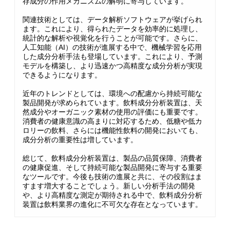
存成分の作用メカニズムの解明に寄与しています。
関連技術としては、データ解析ソフトウェアが挙げられ
ます。これにより、得られたデータを効率的に処理し、
統計的な解析や視覚化を行うことが可能です。さらに、
人工知能（AI）の技術が進展する中で、機械学習を応用
した成分分析手法も登場しています。これにより、予測
モデルを構築し、より迅速かつ高精度な成分分析が実現
できるようになります。
近年のトレンドとしては、環境への配慮から持続可能な
製品開発が求められています。飲料成分分析装置は、天
然成分やオーガニック素材の使用の評価にも重要です。
消費者の健康意識の高まりに対応するため、低糖や低カ
ロリーの飲料、さらには機能性飲料の開発においても、
成分分析の重要性は増しています。
総じて、飲料成分分析装置は、製品の品質保障、消費者
の健康促進、そして持続可能な製品開発に寄与する重要
なツールです。今後も技術の進展と共に、その役割はま
すます増大することでしょう。新しい分析手法の開発
や、より高精度な測定が期待される中で、飲料成分分析
装置は飲料業界の進化に不可欠な存在となっています。