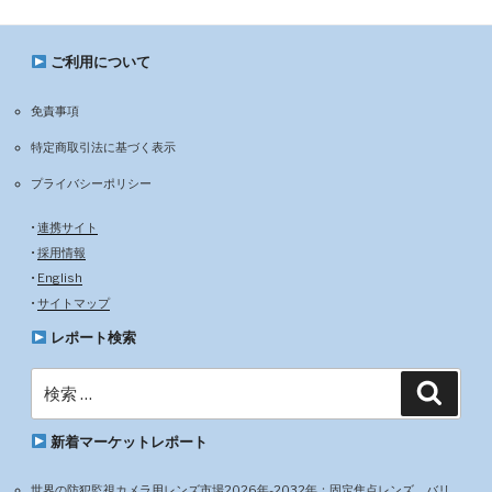
ご利用について
免責事項
特定商取引法に基づく表示
プライバシーポリシー
•
連携サイト
•
採用情報
•
English
•
サイトマップ
レポート検索
検
検
索
索:
新着マーケットレポート
世界の防犯監視カメラ用レンズ市場2026年-2032年：固定焦点レンズ、バリ