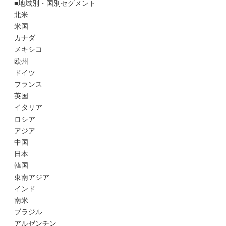
■地域別・国別セグメント
北米
米国
カナダ
メキシコ
欧州
ドイツ
フランス
英国
イタリア
ロシア
アジア
中国
日本
韓国
東南アジア
インド
南米
ブラジル
アルゼンチン