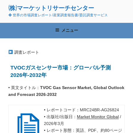
コ
(株)マーケットリサーチセンター
ン
❖ 世界の市場調査レポート/産業調査報告書/委託調査サービス
テ
ン
ツ
メニュー
へ
ス
キ
調査レポート
ッ
プ
TVOCガスセンサー市場：グローバル予測
2026年-2032年
• 英文タイトル：
TVOC Gas Sensor Market, Global Outlook
and Forecast 2026-2032
• レポートコード：MRC24BR-AG26824
• 出版社/出版日：
Market Monitor Global
/
2026年3月
• レポート形態：英語、PDF、約80ページ