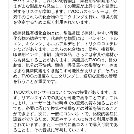
デバイスです。これらの化合物は、業務用や家庭用のさ
まざまな製品から発生し、その濃度が上昇すると健康に
対するリスクが増加します。TVOCガスセンサーは、空
気中のこれらの化合物のモニタリングを行い、環境の質
を測定するために広く利用されています。
総揮発性有機化合物とは、常温常圧で揮発しやすい有機
化合物の総称です。代表的な物質には、ベンゼン、トル
エン、キシレン、ホルムアルデヒド、トリクロロエチレ
ンなどがあります。これらの化合物は、塗料、接着剤、
印刷用インク、溶剤、清掃製品、さらには家具や建材か
らも発生することがあります。高濃度のTVOCは、目の
刺激、気分の不快感、頭痛、呼吸器への影響など、さま
ざまな健康問題を引き起こす可能性があります。そのた
め、TVOCの濃度をモニタリングし、適切な空気の管理
を行うことが重要です。
TVOCガスセンサーにはいくつかの特徴があります。ま
ず、リアルタイムでの測定が可能であることです。これ
により、ユーザーはその時点での空気の質を知ることが
でき、必要に応じて換気や清掃などの対策を講じること
ができます。次に、一般にコンパクトで、比較的容易に
設置ができるため、家庭やオフィスにおける利用が促進
されています。また、一般的に低コストで購入可能であ
ることも、その普及に寄与しています。