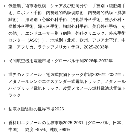
低侵襲手術市場規模、シェア及び動向分析：手技別（腹腔鏡手
術、ロボット手術、内視鏡的粘膜切除術、内視鏡的粘膜下層剥
離術）、用途別（心臓外科手術、消化器外科手術、整形外科・
脊椎外科手術、婦人科手術、胸部外科手術、美容外科手術、そ
の他）、エンドユーザー別（病院、外科クリニック、外来手術
センター（ASC））、地域別（北米、欧州、アジア太平洋、中
東・アフリカ、ラテンアメリカ）予測、2025-2033年
民間航空機用電池市場：グローバル予測2026年-2032年
世界のメタノール・電気式貨物トラック市場2026年-2032年：
メタノールレンジエクステンダー式電気トラック、メタノール
ハイブリッド電気トラック、改質メタノール燃料電池式電気ト
ラック
粘液水腫昏睡の世界市場2026
香料用エタノールの世界市場2025-2031（グローバル、日本、
中国）：純度 ≥95%、純度 ≥99%