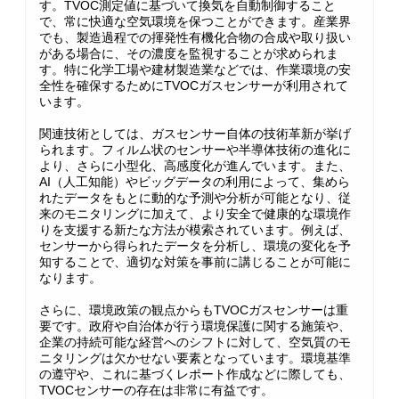
す。TVOC測定値に基づいて換気を自動制御すること
で、常に快適な空気環境を保つことができます。産業界
でも、製造過程での揮発性有機化合物の合成や取り扱い
がある場合に、その濃度を監視することが求められま
す。特に化学工場や建材製造業などでは、作業環境の安
全性を確保するためにTVOCガスセンサーが利用されて
います。
関連技術としては、ガスセンサー自体の技術革新が挙げ
られます。フィルム状のセンサーや半導体技術の進化に
より、さらに小型化、高感度化が進んでいます。また、
AI（人工知能）やビッグデータの利用によって、集めら
れたデータをもとに動的な予測や分析が可能となり、従
来のモニタリングに加えて、より安全で健康的な環境作
りを支援する新たな方法が模索されています。例えば、
センサーから得られたデータを分析し、環境の変化を予
知することで、適切な対策を事前に講じることが可能に
なります。
さらに、環境政策の観点からもTVOCガスセンサーは重
要です。政府や自治体が行う環境保護に関する施策や、
企業の持続可能な経営へのシフトに対して、空気質のモ
ニタリングは欠かせない要素となっています。環境基準
の遵守や、これに基づくレポート作成などに際しても、
TVOCセンサーの存在は非常に有益です。