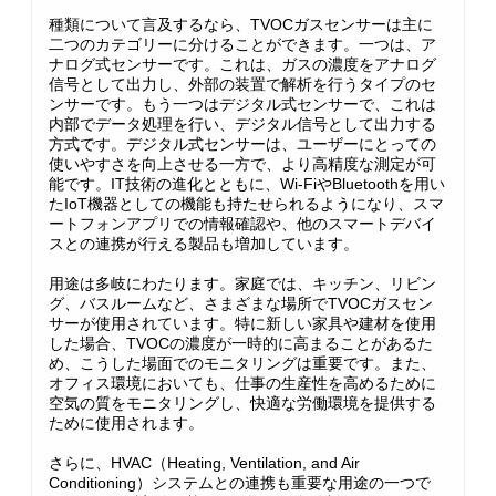
種類について言及するなら、TVOCガスセンサーは主に
二つのカテゴリーに分けることができます。一つは、ア
ナログ式センサーです。これは、ガスの濃度をアナログ
信号として出力し、外部の装置で解析を行うタイプのセ
ンサーです。もう一つはデジタル式センサーで、これは
内部でデータ処理を行い、デジタル信号として出力する
方式です。デジタル式センサーは、ユーザーにとっての
使いやすさを向上させる一方で、より高精度な測定が可
能です。IT技術の進化とともに、Wi-FiやBluetoothを用い
たIoT機器としての機能も持たせられるようになり、スマ
ートフォンアプリでの情報確認や、他のスマートデバイ
スとの連携が行える製品も増加しています。
用途は多岐にわたります。家庭では、キッチン、リビン
グ、バスルームなど、さまざまな場所でTVOCガスセン
サーが使用されています。特に新しい家具や建材を使用
した場合、TVOCの濃度が一時的に高まることがあるた
め、こうした場面でのモニタリングは重要です。また、
オフィス環境においても、仕事の生産性を高めるために
空気の質をモニタリングし、快適な労働環境を提供する
ために使用されます。
さらに、HVAC（Heating, Ventilation, and Air
Conditioning）システムとの連携も重要な用途の一つで