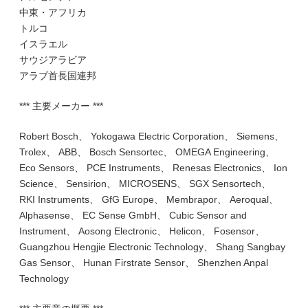
中東・アフリカ
トルコ
イスラエル
サウジアラビア
アラブ首長国連邦
*** 主要メーカー ***
Robert Bosch、 Yokogawa Electric Corporation、 Siemens、
Trolex、 ABB、 Bosch Sensortec、 OMEGA Engineering、
Eco Sensors、 PCE Instruments、 Renesas Electronics、 Ion
Science、 Sensirion、 MICROSENS、 SGX Sensortech、
RKI Instruments、 GfG Europe、 Membrapor、 Aeroqual、
Alphasense、 EC Sense GmbH、 Cubic Sensor and
Instrument、 Aosong Electronic、 Helicon、 Fosensor、
Guangzhou Hengjie Electronic Technology、 Shang Sangbay
Gas Sensor、 Hunan Firstrate Sensor、 Shenzhen Anpal
Technology