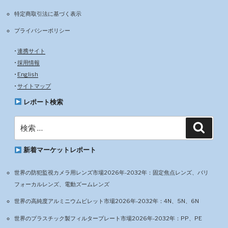
特定商取引法に基づく表示
プライバシーポリシー
•
連携サイト
•
採用情報
•
English
•
サイトマップ
レポート検索
検
検
索
索:
新着マーケットレポート
世界の防犯監視カメラ用レンズ市場2026年-2032年：固定焦点レンズ、バリ
フォーカルレンズ、電動ズームレンズ
世界の高純度アルミニウムビレット市場2026年-2032年：4N、5N、6N
世界のプラスチック製フィルタープレート市場2026年-2032年：PP、PE