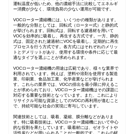
運転温度が低いため、他の濃縮手法に比較してエネルギ
ー消費が少なく、環境負荷の少ない運用が可能です。
VOCローター濃縮機には、いくつかの種類があります。
一般的な分類としては、回転式（ローター式）と静的式
が挙げられます。回転式は、回転する濾過材を用いて
VOCを効率的に吸着し、再生する方式です。一方、静的
式は、固定された濾過材にVOCを吸着し、定期的に再生
プロセスを行う方式です。各方式にはそれぞれのメリッ
トとデメリットがあり、使用する環境や条件に応じて最
適なタイプを選ぶことが求められます。
VOCローター濃縮機の用途は広範であり、様々な業界で
利用されています。例えば、塗料や溶剤を使用する製造
業、印刷業、食品加工業、化学産業などが挙げられま
す。これらの業界では、VOCの排出を最小限に抑えるこ
とが求められており、VOCローター濃縮機はその課題に
対応する重要な技術となっています。また、これにより
リサイクル可能な資源としてのVOCの再利用が進むこと
で、持続可能な社会の実現に寄与しています。
関連技術としては、吸着、凝縮、膜分離などがありま
す。特に吸着技術は、VOCローター濃縮機において中心
的な役割を果たしています。吸着材には、ゼオライトや
活性炭などが用いられることが一般的です。これらの材