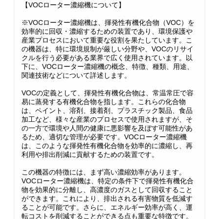
【VOCローター濃縮機について】
※VOCローター濃縮機は、揮発性有機化合物（VOC）を
効率的に回収・濃縮するための装置であり、環境保護や
産業プロセスにおいて重要な役割を果たしています。こ
の機器は、特に環境規制が厳しい分野や、VOCのリサイ
クルを行う必要がある業界で広く使用されています。以
下に、VOCローター濃縮機の概念、特徴、種類、用途、
関連技術などについて詳述します。
VOCの定義として、揮発性有機化合物は、常温常圧で容
易に蒸発する有機化合物を指します。これらの化合物
は、ペイント、溶剤、接着剤、プラスチック製品、食品
加工など、様々な産業のプロセスで使用されますが、そ
の一方で環境や人間の健康に悪影響を及ぼす可能性があ
るため、適切な管理が必要です。VOCローター濃縮機
は、このような揮発性有機化合物を効率的に濃縮し、再
利用や排出削減に貢献するための装置です。
この機器の特徴には、まず高い濃縮効率があります。
VOCローター濃縮機は、特定の条件下で揮発性有機化合
物を効果的に分離し、高濃度のガスとして回収すること
ができます。これにより、排出される有害物質を低減す
ることが可能です。さらに、エネルギー効率が高く、運
転コストを削減することができる点も重要な特徴です。