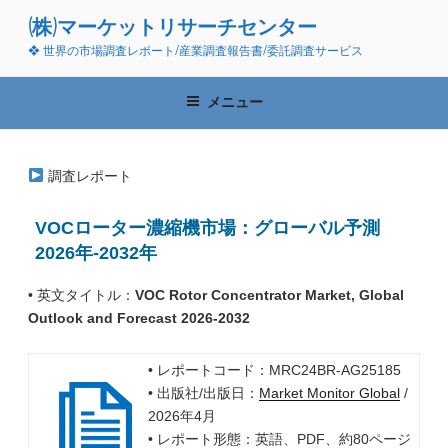
コ
(株)マーケットリサーチセンター
ン
❖ 世界の市場調査レポート/産業調査報告書/委託調査サービス
テ
ン
ツ
メニュー
へ
ス
キ
調査レポート
ッ
プ
VOCローター濃縮機市場：グローバル予測
2026年-2032年
• 英文タイトル：
VOC Rotor Concentrator Market, Global
Outlook and Forecast 2026-2032
• レポートコード：MRC24BR-AG25185
• 出版社/出版日：
Market Monitor Global
/
2026年4月
• レポート形態：英語、PDF、約80ページ