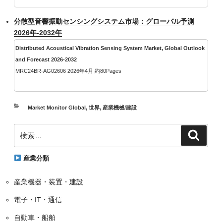
分散型音響振動センシングシステム市場：グローバル予測
2026年-2032年
Distributed Acoustical Vibration Sensing System Market, Global Outlook
and Forecast 2026-2032
MRC24BR-AG02606 2026年4月 約80Pages
...
カ
Market Monitor Global
,
世界
,
産業機械/建設
テ
検
ゴ
検
索
索:
リ
ー
産業分類
産業機器・装置・建設
電子・IT・通信
自動車・船舶