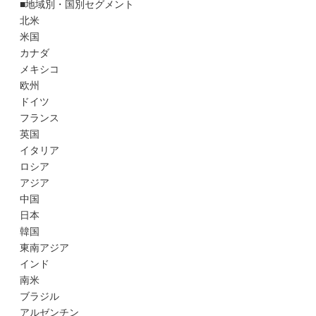
■地域別・国別セグメント
北米
米国
カナダ
メキシコ
欧州
ドイツ
フランス
英国
イタリア
ロシア
アジア
中国
日本
韓国
東南アジア
インド
南米
ブラジル
アルゼンチン