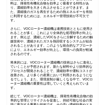
料は、揮発性有機化合物を効率よく吸着する特性があ
り、濃縮効率を大きく向上させることができます。ま
た、濃縮後のガスを再生するための熱エネルギーを有効
に利用するためには、エネルギー管理技術が不可欠で
す。
さらに、VOCローター濃縮機は連携技術とともに使用さ
れることが多く、これにより全体的な処理効率が向上し
ます。例えば、濃縮したVOCをさらに分解するための触
媒技術や、濃縮されたガスを熱回収するシステムが結合
されることがあります。このような統合的なアプローチ
により、エネルギー効率が向上し、環境への負荷が軽減
されるのです。
将来的には、VOCローター濃縮機の技術はさらに進化し
ていくことが予想されます。新たな材料やより効率的な
プロセスが開発されることで、濃縮効率や運転コストが
改善され、より多くの産業において利用されるようにな
るでしょう。また、環境規制が厳しくなる中で、VOCロ
ーター濃縮機の重要性は増していくと考えられていま
す。
総じて、VOCローター濃縮機は、揮発性有機化合物の効
率的な管理とリサイクルを促進し、持続可能な社会の実
現に寄与する重要な技術です。その高い濃縮効率やエネ