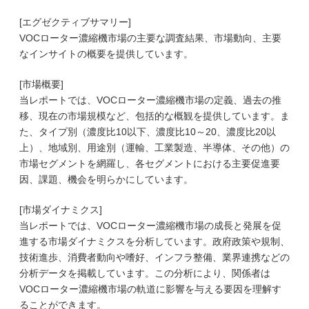
[エグゼクティブサマリー]
VOCローター濃縮機市場の主要な調査結果、市場動向、主要
なインサイトの概要を提供しています。
[市場概要]
当レポートでは、VOCローター濃縮機市場の定義、過去の推
移、現在の市場規模など、包括的な概観を提供しています。ま
た、タイプ別（濃度比10以下、濃度比10～20、濃度比20以
上）、地域別、用途別（運輸、工業製造、半導体、その他）の
市場セグメントを網羅し、各セグメントにおける主要促進要
因、課題、機会を明らかにしています。
[市場ダイナミクス]
当レポートでは、VOCローター濃縮機市場の成長と発展を促
進する市場ダイナミクスを分析しています。政府政策や規制、
技術進歩、消費者動向や嗜好、インフラ整備、業界連携などの
分析データを掲載しています。この分析により、関係者は
VOCローター濃縮機市場の軌道に影響を与える要因を理解す
ることができます。