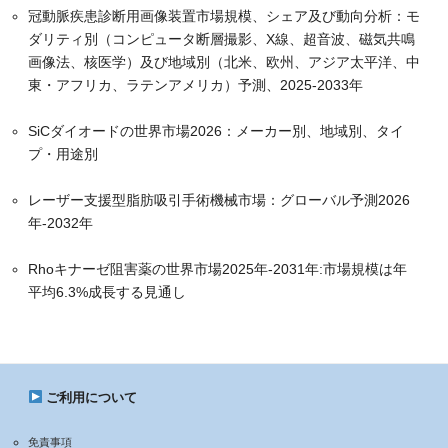
冠動脈疾患診断用画像装置市場規模、シェア及び動向分析：モ
ダリティ別（コンピュータ断層撮影、X線、超音波、磁気共鳴
画像法、核医学）及び地域別（北米、欧州、アジア太平洋、中
東・アフリカ、ラテンアメリカ）予測、2025-2033年
SiCダイオードの世界市場2026：メーカー別、地域別、タイ
プ・用途別
レーザー支援型脂肪吸引手術機械市場：グローバル予測2026
年-2032年
Rhoキナーゼ阻害薬の世界市場2025年-2031年:市場規模は年
平均6.3%成長する見通し
ご利用について
免責事項