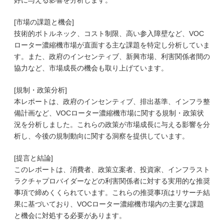
好に与える影響を分析します。
[市場の課題と機会]
技術的ボトルネック、コスト制限、高い参入障壁など、VOC
ローター濃縮機市場が直面する主な課題を特定し分析していま
す。また、政府のインセンティブ、新興市場、利害関係者間の
協力など、市場成長の機会も取り上げています。
[規制・政策分析]
本レポートは、政府のインセンティブ、排出基準、インフラ整
備計画など、VOCローター濃縮機市場に関する規制・政策状
況を分析しました。これらの政策が市場成長に与える影響を分
析し、今後の規制動向に関する洞察を提供しています。
[提言と結論]
このレポートは、消費者、政策立案者、投資家、インフラスト
ラクチャプロバイダーなどの利害関係者に対する実用的な推奨
事項で締めくくられています。これらの推奨事項はリサーチ結
果に基づいており、VOCローター濃縮機市場内の主要な課題
と機会に対処する必要があります。