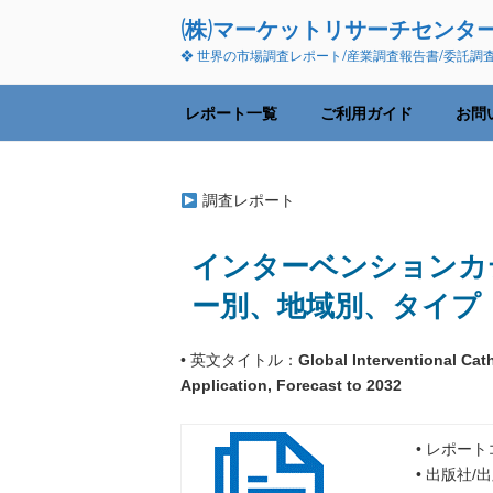
コ
(株)マーケットリサーチセンタ
ン
❖ 世界の市場調査レポート/産業調査報告書/委託調
テ
ン
ツ
レポート一覧
ご利用ガイド
お問
へ
ス
キ
調査レポート
ッ
プ
インターベンションカテ
ー別、地域別、タイプ
• 英文タイトル：
Global Interventional Ca
Application, Forecast to 2032
• レポート
• 出版社/