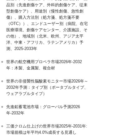
品別（先進創傷ケア、外科的創傷ケア、従来
型創傷ケア）、用途別（慢性創傷、急性創
傷）、購入方法別（処方箋、処方箋不要
（OTC））、エンドユーザー別（病院、在宅
医療環境、創傷ケアセンター、介護施設、そ
の他）、地域別（北米、欧州、アジア太平
洋、中東・アフリカ、ラテンアメリカ）予
測、2025-2033年
世界の航空機用プロペラ市場2026年-2032
年：木製、金属製、複合材
世界の非侵襲性脳酸素モニター市場2026年～
2032年予測：タイプ別（ポータブルタイプ、
ウェアラブルタイプ）
先進鉛蓄電池市場：グローバル予測2026
年-2032年
三価クロム仕上げの世界市場2025年-2031年:
市場規模は年平均4.0%成長する見通し