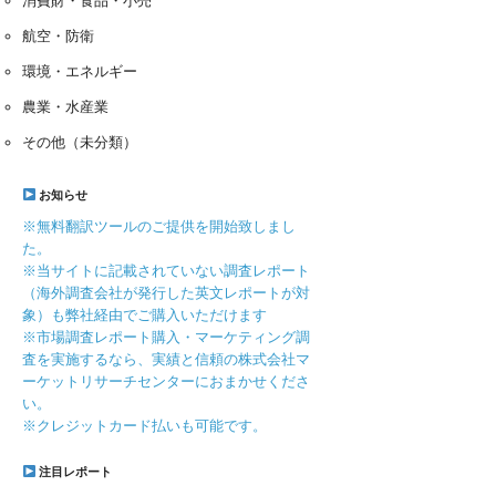
消費財・食品・小売
航空・防衛
環境・エネルギー
農業・水産業
その他（未分類）
お知らせ
※無料翻訳ツールのご提供を開始致しまし
た。
※当サイトに記載されていない調査レポート
（海外調査会社が発行した英文レポートが対
象）も弊社経由でご購入いただけます
※市場調査レポート購入・マーケティング調
査を実施するなら、実績と信頼の株式会社マ
ーケットリサーチセンターにおまかせくださ
い。
※クレジットカード払いも可能です。
注目レポート