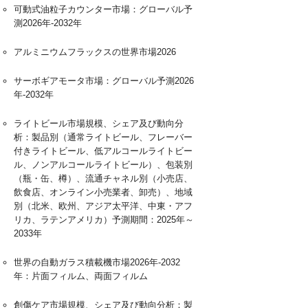
可動式油粒子カウンター市場：グローバル予
測2026年-2032年
アルミニウムフラックスの世界市場2026
サーボギアモータ市場：グローバル予測2026
年-2032年
ライトビール市場規模、シェア及び動向分
析：製品別（通常ライトビール、フレーバー
付きライトビール、低アルコールライトビー
ル、ノンアルコールライトビール）、包装別
（瓶・缶、樽）、流通チャネル別（小売店、
飲食店、オンライン小売業者、卸売）、地域
別（北米、欧州、アジア太平洋、中東・アフ
リカ、ラテンアメリカ）予測期間：2025年～
2033年
世界の自動ガラス積載機市場2026年-2032
年：片面フィルム、両面フィルム
創傷ケア市場規模、シェア及び動向分析：製