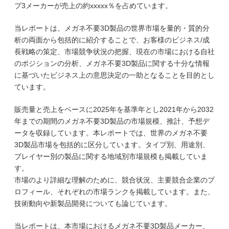
プ3メーカーが売上の約xxxxx％を占めています。
当レポートは、メガネ不要3D製品の世界市場を量的・質的分
析の両面から包括的に紹介することで、お客様のビジネス/成
長戦略の策定、市場競争状況の把握、現在の市場における自社
のポジションの分析、メガネ不要3D製品に関する十分な情報
に基づいたビジネス上の意思決定の一助となることを目的とし
ています。
販売量と売上をベースに2025年を基準年とし2021年から2032
年までの期間のメガネ不要3D製品の市場規模、推計、予想デ
ータを収録しています。本レポートでは、世界のメガネ不要
3D製品市場を包括的に区分しています。タイプ別、用途別、
プレイヤー別の製品に関する地域別市場規模も掲載していま
す。
市場のより詳細な理解のために、競合状況、主要競合企業のプ
ロフィール、それぞれの市場ランクを掲載しています。また、
技術動向や新製品開発についても論じています。
当レポートは、本市場におけるメガネ不要3D製品メーカー、