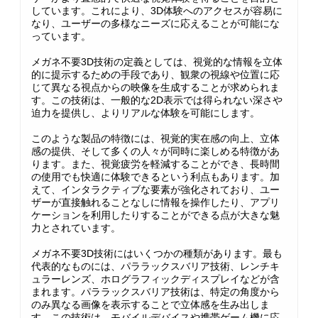
しています。これにより、3D体験へのアクセスが容易に
なり、ユーザーの多様なニーズに応えることが可能にな
っています。
メガネ不要3D技術の定義としては、視覚的な情報を立体
的に提示するための手段であり、観衆の視線や位置に応
じて異なる視点からの映像を生成することが求められま
す。この技術は、一般的な2D表示では得られない深さや
迫力を提供し、よりリアルな体験を可能にします。
このような製品の特徴には、視覚的実在感の向上、立体
感の提供、そして多くの人々が同時に楽しめる特徴があ
ります。また、視覚疲労を軽減することができ、長時間
の使用でも快適に体験できるという利点もあります。加
えて、インタラクティブな要素が強化されており、ユー
ザーが直接触れることなしに情報を操作したり、アプリ
ケーションを利用したりすることができる点が大きな魅
力とされています。
メガネ不要3D技術にはいくつかの種類があります。最も
代表的なものには、パララックスバリア技術、レンチキ
ュラーレンズ、ホログラフィックディスプレイなどが含
まれます。パララックスバリア技術は、特定の角度から
のみ異なる画像を表示することで立体感を生み出しま
す。この技術は、モバイルデバイスや携帯ゲーム機に応