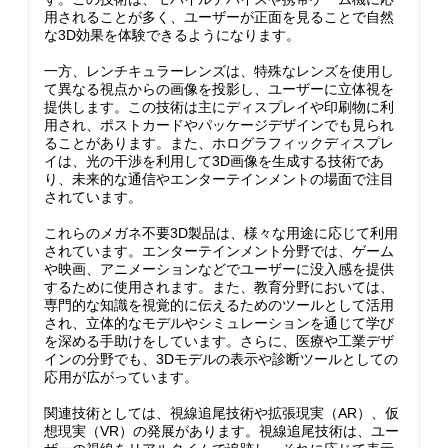
用されることが多く、ユーザーが正面を見ることで自然
な3D効果を体験できるようになります。
一方、レンチキュラーレンズは、特殊なレンズを使用し
て異なる視点からの画像を投影し、ユーザーに立体視を
提供します。この技術は主にディスプレイや印刷物に利
用され、ポストカードやパッケージデザインでも見られ
ることがあります。また、ホログラフィックディスプレ
イは、光の干渉を利用して3D画像を生成する技術であ
り、未来的な通信やエンターテインメントの場面で注目
されています。
これらのメガネ不要3D製品は、様々な用途に応じて利用
されています。エンターテインメント分野では、ゲーム
や映画、アニメーションなどでユーザーに没入感を提供
するために使用されます。また、教育分野においては、
専門的な知識を視覚的に伝えるためのツールとして活用
され、立体的なモデルやシミュレーションを通じて学び
を深める手助けをしています。さらに、医療や工業デザ
インの分野でも、3Dモデルの表示や診断ツールとしての
応用が広がっています。
関連技術としては、視線追尾技術や拡張現実（AR）、仮
想現実（VR）の発展があります。視線追尾技術は、ユー