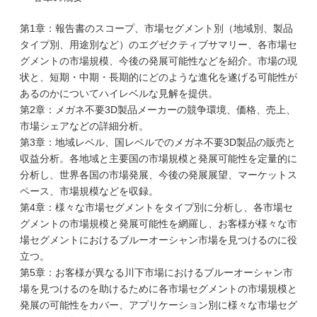
第1章：報告書のスコープ、市場セグメント別（地域別、製品
タイプ別、用途別など）のエグゼクティブサマリー、各市場セ
グメントの市場規模、今後の発展可能性などを紹介。市場の現
状と、短期・中期・長期的にどのような進化を遂げる可能性が
あるのかについてハイレベルな見解を提供。
第2章：メガネ不要3D製品メーカーの競争環境、価格、売上、
市場シェアなどの詳細分析。
第3章：地域レベル、国レベルでのメガネ不要3D製品の販売と
収益分析。各地域と主要国の市場規模と発展可能性を定量的に
分析し、世界各国の市場発展、今後の発展展望、マーケットス
ペース、市場規模などを収録。
第4章：様々な市場セグメントをタイプ別に分析し、各市場セ
グメントの市場規模と発展可能性を網羅し、お客様が様々な市
場セグメントにおけるブルーオーシャン市場を見つけるのに役
立つ。
第5章：お客様が異なる川下市場におけるブルーオーシャン市
場を見つけるのを助けるために各市場セグメントの市場規模と
発展の可能性をカバー、アプリケーション別に様々な市場セグ