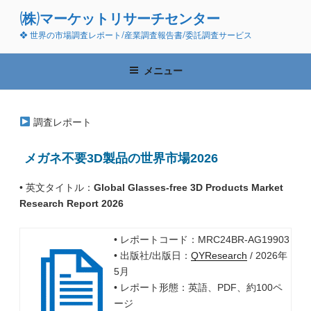
コ
(株)マーケットリサーチセンター
ン
❖ 世界の市場調査レポート/産業調査報告書/委託調査サービス
テ
ン
ツ
メニュー
へ
ス
キ
調査レポート
ッ
プ
メガネ不要3D製品の世界市場2026
• 英文タイトル：
Global Glasses-free 3D Products Market
Research Report 2026
• レポートコード：MRC24BR-AG19903
• 出版社/出版日：
QYResearch
/ 2026年
5月
• レポート形態：英語、PDF、約100ペ
ージ