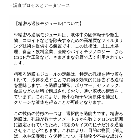
・調査プロセスとデータソース
【精密ろ過膜モジュールについて】
※精密ろ過膜モジュールは、液体中の固体粒子や微生
物、コロイドなどを除去するための高精度なフィルタリ
ング技術を提供する装置です。この技術は、主に水処
理、食品・飲料産業、医療やバイオテクノロジー、さら
には化学工業など、さまざまな分野で広く利用されてい
ます。
精密ろ過膜モジュールの定義は、特定の孔径を持つ膜を
用いて、液体を通すことで異物を効果的に除去する過程
を意味します。ろ過膜は通常、ポリマー、セラミック、
金属などの材料で構成されており、薄い膜状の構造をし
ています。これにより、微小な粒子や病原体を捕捉し、
クリーンな液体を得ることが可能となります。
この技術の特徴の一つは、選択的ろ過能力です。精密ろ
過膜は、孔径が数十ナノメートルから数ミクロンの範囲
に設定されているため、特定のサイズの粒子だけを通過
させることができます。これにより、目的の物質（例え
ば、水や栄養素）を保持しつつ、不純物や不要な成分を