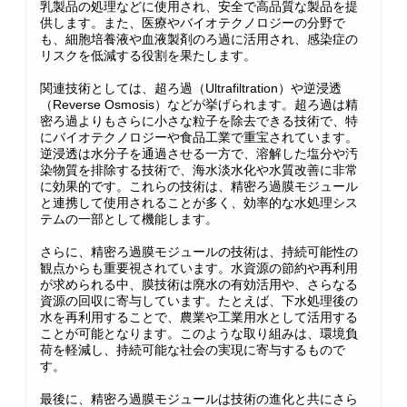
乳製品の処理などに使用され、安全で高品質な製品を提
供します。また、医療やバイオテクノロジーの分野で
も、細胞培養液や血液製剤のろ過に活用され、感染症の
リスクを低減する役割を果たします。
関連技術としては、超ろ過（Ultrafiltration）や逆浸透
（Reverse Osmosis）などが挙げられます。超ろ過は精
密ろ過よりもさらに小さな粒子を除去できる技術で、特
にバイオテクノロジーや食品工業で重宝されています。
逆浸透は水分子を通過させる一方で、溶解した塩分や汚
染物質を排除する技術で、海水淡水化や水質改善に非常
に効果的です。これらの技術は、精密ろ過膜モジュール
と連携して使用されることが多く、効率的な水処理シス
テムの一部として機能します。
さらに、精密ろ過膜モジュールの技術は、持続可能性の
観点からも重要視されています。水資源の節約や再利用
が求められる中、膜技術は廃水の有効活用や、さらなる
資源の回収に寄与しています。たとえば、下水処理後の
水を再利用することで、農業や工業用水として活用する
ことが可能となります。このような取り組みは、環境負
荷を軽減し、持続可能な社会の実現に寄与するもので
す。
最後に、精密ろ過膜モジュールは技術の進化と共にさら