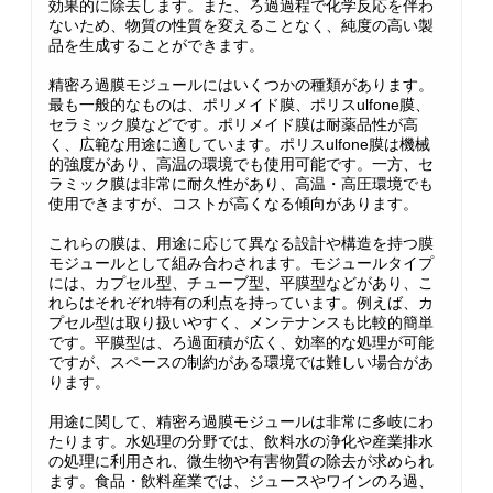
効果的に除去します。また、ろ過過程で化学反応を伴わ
ないため、物質の性質を変えることなく、純度の高い製
品を生成することができます。
精密ろ過膜モジュールにはいくつかの種類があります。
最も一般的なものは、ポリメイド膜、ポリスulfone膜、
セラミック膜などです。ポリメイド膜は耐薬品性が高
く、広範な用途に適しています。ポリスulfone膜は機械
的強度があり、高温の環境でも使用可能です。一方、セ
ラミック膜は非常に耐久性があり、高温・高圧環境でも
使用できますが、コストが高くなる傾向があります。
これらの膜は、用途に応じて異なる設計や構造を持つ膜
モジュールとして組み合わされます。モジュールタイプ
には、カプセル型、チューブ型、平膜型などがあり、こ
れらはそれぞれ特有の利点を持っています。例えば、カ
プセル型は取り扱いやすく、メンテナンスも比較的簡単
です。平膜型は、ろ過面積が広く、効率的な処理が可能
ですが、スペースの制約がある環境では難しい場合があ
ります。
用途に関して、精密ろ過膜モジュールは非常に多岐にわ
たります。水処理の分野では、飲料水の浄化や産業排水
の処理に利用され、微生物や有害物質の除去が求められ
ます。食品・飲料産業では、ジュースやワインのろ過、