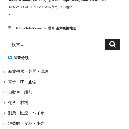
Manufacturers, Regions, Type and Application, Forecast to 2032
MRC24BR-AG55717 2026年5月 約100Pages
...
カ
GlobalInfoResearch
,
世界
,
産業機械/建設
テ
検
ゴ
検
索
索:
リ
ー
産業分類
産業機器・装置・建設
電子・IT・通信
自動車・船舶
化学・材料
製薬・医療・バイオ
消費財・食品・小売