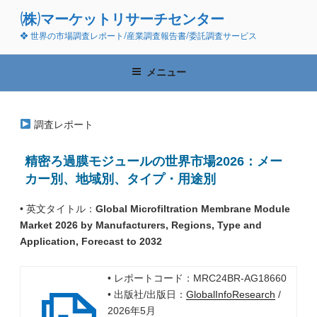
コ
(株)マーケットリサーチセンター
ン
❖ 世界の市場調査レポート/産業調査報告書/委託調査サービス
テ
ン
ツ
メニュー
へ
ス
キ
調査レポート
ッ
プ
精密ろ過膜モジュールの世界市場2026：メー
カー別、地域別、タイプ・用途別
• 英文タイトル：
Global Microfiltration Membrane Module
Market 2026 by Manufacturers, Regions, Type and
Application, Forecast to 2032
• レポートコード：MRC24BR-AG18660
• 出版社/出版日：
GlobalInfoResearch
/
2026年5月