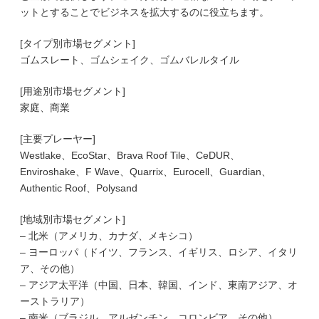
ットとすることでビジネスを拡大するのに役立ちます。
[タイプ別市場セグメント]
ゴムスレート、ゴムシェイク、ゴムバレルタイル
[用途別市場セグメント]
家庭、商業
[主要プレーヤー]
Westlake、EcoStar、Brava Roof Tile、CeDUR、
Enviroshake、F Wave、Quarrix、Eurocell、Guardian、
Authentic Roof、Polysand
[地域別市場セグメント]
– 北米（アメリカ、カナダ、メキシコ）
– ヨーロッパ（ドイツ、フランス、イギリス、ロシア、イタリ
ア、その他）
– アジア太平洋（中国、日本、韓国、インド、東南アジア、オ
ーストラリア）
– 南米（ブラジル、アルゼンチン、コロンビア、その他）