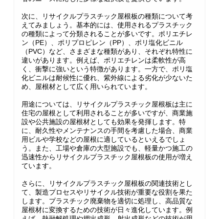
次に、リサイクルプラスチック屋根板の種類について考
えてみましょう。基本的には、使用されるプラスチック
の種類によって分類されることが多いです。ポリエチレ
ン（PE）、ポリプロピレン（PP）、ポリ塩化ビニル
（PVC）など、さまざまな種類があり、それぞれ特性に
違いがあります。例えば、ポリエチレンは柔軟性が高
く、衝撃に強いという特徴があります。一方で、ポリ塩
化ビニルは耐候性に優れ、紫外線による劣化が少ないた
め、屋根材として広く用いられています。
用途については、リサイクルプラスチック屋根板は主に
住宅の屋根として利用されることが多いですが、商業施
設や公共施設の屋根材としても効果を発揮します。特
に、耐久性やメンテナンスの手間を考慮した場合、商業
用ビルや学校などの屋根に適しているといえるでしょ
う。また、工場や倉庫の大型施設でも、軽量かつ施工の
迅速性からリサイクルプラスチック屋根板の使用が増え
ています。
さらに、リサイクルプラスチック屋根板の関連技術とし
て、製造プロセスやリサイクル技術が重要な役割を果た
します。プラスチック廃棄物を適切に処理し、高品質な
屋根材に変換するための技術が日々進化しています。例
えば、熱融解処理や押出成形、射出成形などの技術が用