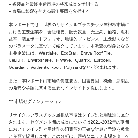
– 各製品と最終用途市場の将来成長を予測する
– 市場に影響を与える競争要因を分析する
本レポートでは、世界のリサイクルプラスチック屋根板市場に
おける主要企業を、会社概要、販売数量、売上高、価格、粗利
益率、製品ポートフォリオ、地理的プレゼンス、主要動向など
のパラメータに基づいて紹介しています。本調査の対象となる
主要企業には、Westlake、EcoStar、Brava Roof Tile、
CeDUR、Enviroshake、F Wave、Quarrix、Eurocell、
Guardian、Authentic Roof、Polysandなどが含まれます。
また、本レポートは市場の促進要因、阻害要因、機会、新製品
の発売や承認に関する重要なインサイトを提供します。
*** 市場セグメンテーション
リサイクルプラスチック屋根板市場はタイプ別と用途別に区分
されます。セグメント間の成長については2021-2032年の期間
においてタイプ別と用途別の消費額の正確な計算と予測を数量
と金額で提供します。この分析は、適格なニッチ市場をターゲ