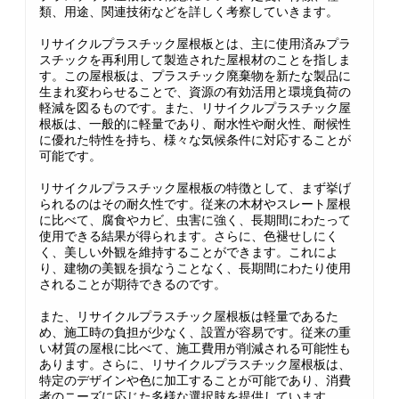
類、用途、関連技術などを詳しく考察していきます。
リサイクルプラスチック屋根板とは、主に使用済みプラ
スチックを再利用して製造された屋根材のことを指しま
す。この屋根板は、プラスチック廃棄物を新たな製品に
生まれ変わらせることで、資源の有効活用と環境負荷の
軽減を図るものです。また、リサイクルプラスチック屋
根板は、一般的に軽量であり、耐水性や耐火性、耐候性
に優れた特性を持ち、様々な気候条件に対応することが
可能です。
リサイクルプラスチック屋根板の特徴として、まず挙げ
られるのはその耐久性です。従来の木材やスレート屋根
に比べて、腐食やカビ、虫害に強く、長期間にわたって
使用できる結果が得られます。さらに、色褪せしにく
く、美しい外観を維持することができます。これによ
り、建物の美観を損なうことなく、長期間にわたり使用
されることが期待できるのです。
また、リサイクルプラスチック屋根板は軽量であるた
め、施工時の負担が少なく、設置が容易です。従来の重
い材質の屋根に比べて、施工費用が削減される可能性も
あります。さらに、リサイクルプラスチック屋根板は、
特定のデザインや色に加工することが可能であり、消費
者のニーズに応じた多様な選択肢を提供しています。