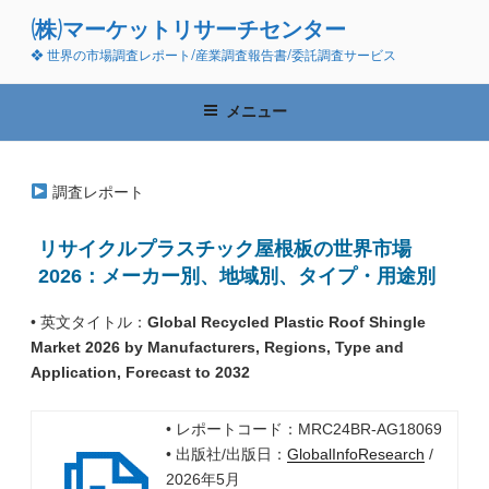
コ
(株)マーケットリサーチセンター
ン
❖ 世界の市場調査レポート/産業調査報告書/委託調査サービス
テ
ン
ツ
メニュー
へ
ス
キ
調査レポート
ッ
プ
リサイクルプラスチック屋根板の世界市場
2026：メーカー別、地域別、タイプ・用途別
• 英文タイトル：
Global Recycled Plastic Roof Shingle
Market 2026 by Manufacturers, Regions, Type and
Application, Forecast to 2032
• レポートコード：MRC24BR-AG18069
• 出版社/出版日：
GlobalInfoResearch
/
2026年5月