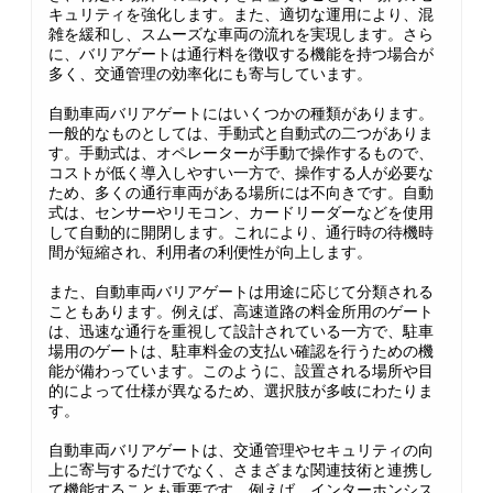
キュリティを強化します。また、適切な運用により、混
雑を緩和し、スムーズな車両の流れを実現します。さら
に、バリアゲートは通行料を徴収する機能を持つ場合が
多く、交通管理の効率化にも寄与しています。
自動車両バリアゲートにはいくつかの種類があります。
一般的なものとしては、手動式と自動式の二つがありま
す。手動式は、オペレーターが手動で操作するもので、
コストが低く導入しやすい一方で、操作する人が必要な
ため、多くの通行車両がある場所には不向きです。自動
式は、センサーやリモコン、カードリーダーなどを使用
して自動的に開閉します。これにより、通行時の待機時
間が短縮され、利用者の利便性が向上します。
また、自動車両バリアゲートは用途に応じて分類される
こともあります。例えば、高速道路の料金所用のゲート
は、迅速な通行を重視して設計されている一方で、駐車
場用のゲートは、駐車料金の支払い確認を行うための機
能が備わっています。このように、設置される場所や目
的によって仕様が異なるため、選択肢が多岐にわたりま
す。
自動車両バリアゲートは、交通管理やセキュリティの向
上に寄与するだけでなく、さまざまな関連技術と連携し
て機能することも重要です。例えば、インターホンシス