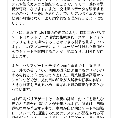
テムや監視カメラと接続することで、リモート操作や監
視が可能になります。また、交通量のデータを収集する
ためのセンサーを組み込むことで、リアルタイムの情報
提供が可能になり、より効率的な管理が行えるようにな
ります。
さらに、最近ではIoT技術の進展により、自動車両バリア
ゲートはネットワーク環境に接続され、スマートフォン
アプリを通じて操作することができる製品も登場してい
ます。このアプローチにより、ユーザーは離れた場所か
らでもゲートを開閉することが可能になり、利便性が向
上します。
また、バリアゲートのデザイン面も重要です。近年で
は、外観の美しさや、周囲の環境に調和するデザインが
求められるようになってきました。商業施設や高級マン
ションなどでは、見た目の印象が入居者や顧客の体験に
大きな影響を与えるため、選ばれる際の重要な要素とな
っています。
自動車両バリアゲートは、今後の発展においても新たな
技術との統合が進むことが予想されます。例えば、自動
運転車両が普及する中で、車両が自動的にゲートを認識
し、スムーズに通過するためのシステムが開発される可
能性があります。このように、バリアゲートは単なる物