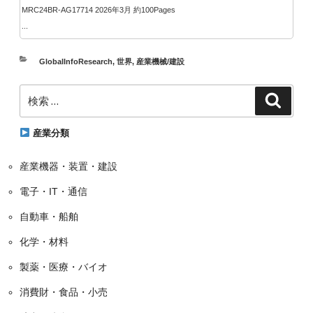
MRC24BR-AG17714 2026年3月 約100Pages
...
カ
GlobalInfoResearch
,
世界
,
産業機械/建設
テ
検
ゴ
検
索
索:
リ
ー
産業分類
産業機器・装置・建設
電子・IT・通信
自動車・船舶
化学・材料
製薬・医療・バイオ
消費財・食品・小売