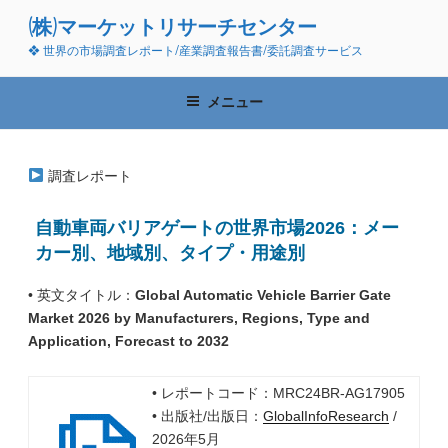
コ
(株)マーケットリサーチセンター
ン
❖ 世界の市場調査レポート/産業調査報告書/委託調査サービス
テ
ン
ツ
メニュー
へ
ス
キ
調査レポート
ッ
プ
自動車両バリアゲートの世界市場2026：メー
カー別、地域別、タイプ・用途別
• 英文タイトル：
Global Automatic Vehicle Barrier Gate
Market 2026 by Manufacturers, Regions, Type and
Application, Forecast to 2032
• レポートコード：MRC24BR-AG17905
• 出版社/出版日：
GlobalInfoResearch
/
2026年5月