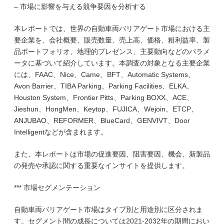
– 市場に影響を与える競争要因を分析する
本レポートでは、世界の自動車両バリアゲート市場における主
要企業を、会社概要、販売数量、売上高、価格、粗利益率、製
品ポートフォリオ、地理的プレゼンス、主要動向などのパラメ
ータに基づいて紹介しています。本調査の対象となる主要企業
には、FAAC、Nice、Came、BFT、Automatic Systems、
Avon Barrier、TIBA Parking、Parking Facilities、ELKA、
Houston System、Frontier Pitts、Parking BOXX、ACE、
Jieshun、HongMen、Keytop、FUJICA、Wejoin、ETCP、
ANJUBAO、REFORMER、BlueCard、GENVIVT、Door
Intelligentなどが含まれます。
また、本レポートは市場の促進要因、阻害要因、機会、新製品
の発売や承認に関する重要なインサイトを提供します。
*** 市場セグメンテーション
自動車両バリアゲート市場はタイプ別と用途別に区分されま
す。セグメント間の成長については2021-2032年の期間におい