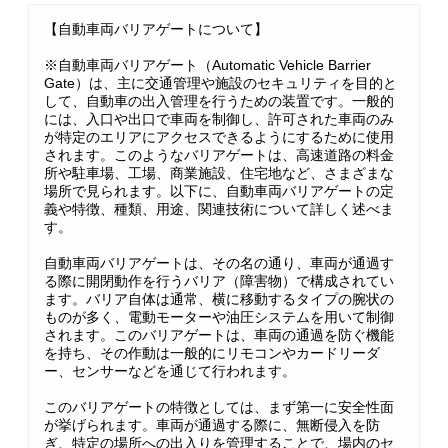
【自動車両バリアゲートについて】
※自動車両バリアゲート（Automatic Vehicle Barrier
Gate）は、主に交通管理や施設のセキュリティを目的と
して、自動車の出入管理を行うための装置です。一般的
には、入口や出口で車両を制御し、許可された車両のみ
が特定のエリアにアクセスできるようにするために使用
されます。このようなバリアゲートは、高速道路の料金
所や駐車場、工場、商業施設、住宅地など、さまざまな
場所で見られます。以下に、自動車両バリアゲートの定
義や特徴、種類、用途、関連技術について詳しく述べま
す。
自動車両バリアゲートは、その名の通り、車両が通過す
る際に開閉動作を行うバリア（障害物）で構成されてい
ます。バリア自体は通常、横に移動するタイプの腕状の
ものが多く、電動モーターや油圧システムを用いて制御
されます。このバリアゲートは、車両の通過を防ぐ機能
を持ち、その作動は一般的にリモコンやカードリーダ
ー、センサーなどを通じて行われます。
このバリアゲートの特徴としては、まず第一に安全性面
が挙げられます。車両が通過する際に、無断侵入を防
ぎ、特定の場所への出入りを管理することで、場内のセ