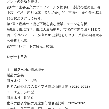
メントの分析を提供。
第6章：主要企業のプロフィールを提供し、製品の販売量、売
上高、価格、粗利益率、製品紹介など、市場の主要企業の基本
的な状況を詳しく紹介。
第7章：産業の上流と下流を含む産業チェーンを分析。
第8章：市場力学、市場の最新動向、市場の推進要因と制限要
因、業界のメーカーが直面する課題とリスク、業界の関連政策
の分析を掲載。
第9章：レポートの要点と結論。
レポート目次
１．耐炎水袋の市場概要
製品の定義
耐炎水袋：タイプ別
世界の耐炎水袋のタイプ別市場価値比較（2026-2032）
※正圧型、負圧型
耐炎水袋：用途別
世界の耐炎水袋の用途別市場価値比較（2026-2032）
※炭鉱、化学工業、石油、ガス、その他