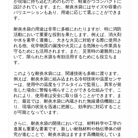
が現場に持ち込むためのもので、軽量かつコンパクトに
設計されています。また、耐炎水袋にはサイズや容量の
バリエーションもあり、用途に応じて選ぶことができま
す。
耐炎水袋の用途は非常に多岐にわたりますが、特に消防
活動において重要な役割を果たします。例えば、消火剤
や水を素早く運搬し、大きな火災に対処する際に使用さ
れる他、化学物質の漏洩や火災による危険から作業員を
守るためにも活用されます。また、災害時の避難所にお
いて、限られた水源を有効活用するためにも役立ちま
す。
このような耐炎水袋には、関連技術も多岐に渡ります。
例えば、耐炎水袋に組み込まれる冷却技術や温度センサ
ーは、使用中の温度をリアルタイムで監視し、異常が発
生した場合に警報を鳴らすことができる仕組みです。こ
れにより、使用者は安全に取り扱うことができます。ま
た、最近では、耐炎水袋に内蔵された無線通信機能によ
り、現場の状況を迅速に把握し、効率的に対応すること
が可能となっています。
さらに、耐炎水袋の開発においては、材料科学や工学の
進展も重要な要素です。新しい耐熱材料や熱伝導体の研
究が進むことで、耐炎水袋はますます高機能化していま