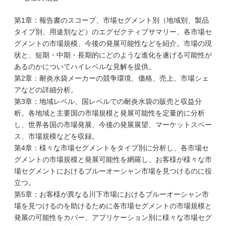
第1章：報告書のスコープ、市場セグメント別（地域別、製品
タイプ別、用途別など）のエグゼクティブサマリー、各市場セ
グメントの市場規模、今後の発展可能性などを紹介。市場の現
状と、短期・中期・長期的にどのような進化を遂げる可能性が
あるのかについてハイレベルな見解を提供。
第2章：耐炎水袋メーカーの競争環境、価格、売上、市場シェ
アなどの詳細分析。
第3章：地域レベル、国レベルでの耐炎水袋の販売と収益分
析。各地域と主要国の市場規模と発展可能性を定量的に分析
し、世界各国の市場発展、今後の発展展望、マーケットスペー
ス、市場規模などを収録。
第4章：様々な市場セグメントをタイプ別に分析し、各市場セ
グメントの市場規模と発展可能性を網羅し、お客様が様々な市
場セグメントにおけるブルーオーシャン市場を見つけるのに役
立つ。
第5章：お客様が異なる川下市場におけるブルーオーシャン市
場を見つけるのを助けるために各市場セグメントの市場規模と
発展の可能性をカバー、アプリケーション別に様々な市場セグ