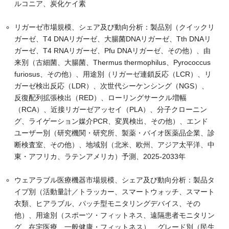
ルコニア、炭化ケイ素
リガーゼ市場規模、シェア及び動向分析：製品別（クイックリ
ガーゼ、T4 DNAリガーゼ、大腸菌DNAリガーゼ、Tth DNAリ
ガーゼ、T4 RNAリガーゼ、Pfu DNAリガーゼ、その他）、由
来別（古細菌、大腸菌、Thermus thermophilus、Pyrococcus
furiosus、その他）、用途別（リガーゼ連鎖反応（LCR）、リ
ガーゼ検出反応（LDR）、次世代シーケンシング（NGS）、
反復配列拡張検出（RED）、ローリングサークル増幅
（RCA）、近接リガーゼアッセイ（PLA）、分子クローニン
グ、ライゲーション媒介PCR、変異検出、その他）、エンド
ユーザー別（研究機関・研究所、製薬・バイオ医薬品企業、診
断検査室、その他）、地域別（北米、欧州、アジア太平洋、中
東・アフリカ、ラテンアメリカ）予測、2025-2033年
ウェアラブル医療機器市場規模、シェア及び動向分析：製品タ
イプ別（活動量計／トラッカー、スマートウォッチ、スマート
衣類、ヒアラブル、パッチ型モニタリングデバイス、その
他）、用途別（スポーツ・フィットネス、遠隔患者モニタリン
グ、在宅医療、一般健康・フィットネス）、グレード別（民生