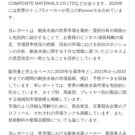
COMPOSITE MATERIALS CO LTDなどがあります。2025年
には世界のトップ3メーカーが売上の約xxxxx％を占めていま
す。
当レポートは、耐炎水袋の世界市場を量的・質的分析の両面か
ら包括的に紹介することで、お客様のビジネス/成長戦略の策
定、市場競争状況の把握、現在の市場における自社のポジショ
ンの分析、耐炎水袋に関する十分な情報に基づいたビジネス上
の意思決定の一助となることを目的としています。
販売量と売上をベースに2025年を基準年とし2021年から2032
年までの期間の耐炎水袋の市場規模、推計、予想データを収録
しています。本レポートでは、世界の耐炎水袋市場を包括的に
区分しています。タイプ別、用途別、プレイヤー別の製品に関
する地域別市場規模も掲載しています。
市場のより詳細な理解のために、競合状況、主要競合企業のプ
ロフィール、それぞれの市場ランクを掲載しています。また、
技術動向や新製品開発についても論じています。
当レポートは、本市場における耐炎水袋メーカー、新規参入企