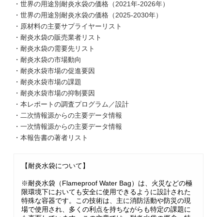
・世界の用途別耐炎水袋の価格（2021年-2026年）
・世界の用途別耐炎水袋の価格（2025-2030年）
・原材料の主要サプライヤーリスト
・耐炎水袋の販売業者リスト
・耐炎水袋の需要先リスト
・耐炎水袋の市場動向
・耐炎水袋市場の促進要因
・耐炎水袋市場の課題
・耐炎水袋市場の抑制要因
・本レポートの調査プログラム／設計
・二次情報源からの主要データ情報
・一次情報源からの主要データ情報
・本報告書の著者リスト
【耐炎水袋について】
※耐炎水袋（Flameproof Water Bag）は、火災などの極
限環境下においても安全に使用できるように設計された
特殊な容器です。この技術は、主に消防活動や防災の現
場で使用され、多くの利点を持ちながらも特定の課題に