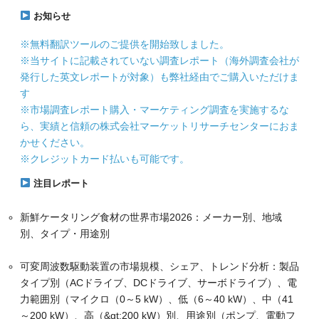
お知らせ
※無料翻訳ツールのご提供を開始致しました。
※当サイトに記載されていない調査レポート（海外調査会社が
発行した英文レポートが対象）も弊社経由でご購入いただけま
す
※市場調査レポート購入・マーケティング調査を実施するな
ら、実績と信頼の株式会社マーケットリサーチセンターにおま
かせください。
※クレジットカード払いも可能です。
注目レポート
新鮮ケータリング食材の世界市場2026：メーカー別、地域
別、タイプ・用途別
可変周波数駆動装置の市場規模、シェア、トレンド分析：製品
タイプ別（ACドライブ、DCドライブ、サーボドライブ）、電
力範囲別（マイクロ（0～5 kW）、低（6～40 kW）、中（41
～200 kW）、高（&gt;200 kW）別、用途別（ポンプ、電動フ