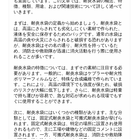
も直面しています。この文章では、耐炎水袋の概念、特
徴、種類、用途、および関連技術について詳しく述べて
いきます。
まずは、耐炎水袋の定義から始めましょう。耐炎水袋と
は、高温にさらされても劣化しにくい素材で作られた、
液体を安全に保存するためのバッグです。通常の水袋は
高温の炎や火災にさらされると破損する恐れがあります
が、耐炎水袋はその名の通り、耐火性を持っているた
め、消防士や救助隊が迅速に消火活動を行う際に使用さ
れることが多いです。
耐炎水袋の特徴については、まずその素材に注目する必
要があります。一般的に、耐炎水袋はケブラーや耐火性
ポリマーフィルムなど、特殊な合成繊維で作られていま
す。これにより、高温の環境下でも強度が保たれ、破損
のリスクが大幅に低下します。さらに、耐炎水袋は軽量
で持ち運びが容易で、急な対応が求められる現場でもす
ぐに使用することができます。
次に、耐炎水袋にはいくつかの種類があります。主な分
類としては、固定式耐炎水袋と可搬式耐炎水袋が挙げら
れます。固定式耐炎水袋は、特定の場所に設置され使用
されるもので、主に工場や建物などの固定コメントに設
置されます。一方、可搬式耐炎水袋は、消防士や救助隊