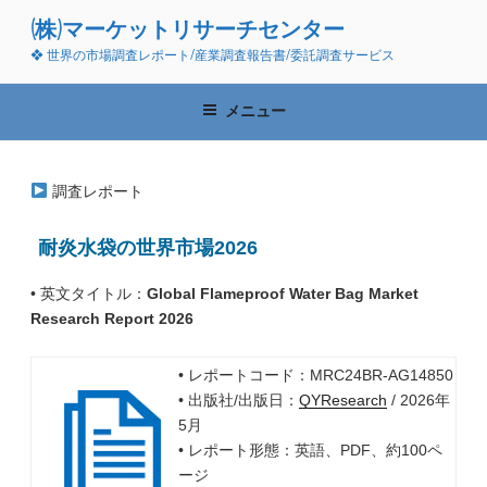
コ
(株)マーケットリサーチセンター
ン
❖ 世界の市場調査レポート/産業調査報告書/委託調査サービス
テ
ン
ツ
メニュー
へ
ス
キ
調査レポート
ッ
プ
耐炎水袋の世界市場2026
• 英文タイトル：
Global Flameproof Water Bag Market
Research Report 2026
• レポートコード：MRC24BR-AG14850
• 出版社/出版日：
QYResearch
/ 2026年
5月
• レポート形態：英語、PDF、約100ペ
ージ