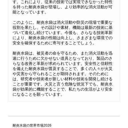
す。これにより、従来の技術では実現できなかった特性
を持った耐炎水袋が登場し、より効率的な消火活動が可
能となっています。
このように、耐炎水袋は消火活動や防災の現場で重要な
役割を果たし、その設計や素材、機能は最新の技術に基
づいて進化し続けています。今後も、さらなる技術革新
により、耐炎水袋の性能は向上し、さまざまな環境での
安全を確保するために寄与することでしょう。
耐炎水袋は、被災者の命を守るため、また消火活動を迅
速に行うために欠かせない道具となっており、製品のさ
らなる改善と革新が求められています。安全性と信頼性
を備えた耐炎水袋が普及することで、多くの人々が火災
や災害から守られることが期待されます。そのために
は、研究者や技術者が新しい材料や技術を開発し続ける
ことが重要です。火災と言う危険な状況下でも、耐炎水
袋が効果的に機能することで、私たちの生活がより安全
になることを願っています。
耐炎水袋の世界市場2026