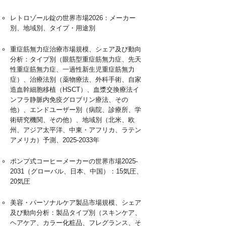
レトロゾール錠の世界市場2026：メーカー
別、地域別、タイプ・用途別
重症筋無力症治療市場規模、シェア及び動向
分析：タイプ別（眼筋型重症筋無力症、先天
性重症筋無力症、一過性新生児重症筋無力
症）、治療法別（薬物療法、外科手術、自家
造血幹細胞移植（HSCT）、血漿交換療法イ
ンフラ静脈内免疫グロブリン療法、その
他）、エンドユーザー別（病院、診療所、学
術研究機関、その他）、地域別（北米、欧
州、アジア太平洋、中東・アフリカ、ラテン
アメリカ）予測、2025-2033年
ポンプ式コーヒーメーカーの世界市場2025-
2031（グローバル、日本、中国）：15気圧、
20気圧
美容・パーソナルケア製品市場規模、シェア
及び動向分析：製品タイプ別（スキンケア、
ヘアケア、カラー化粧品、フレグランス、そ