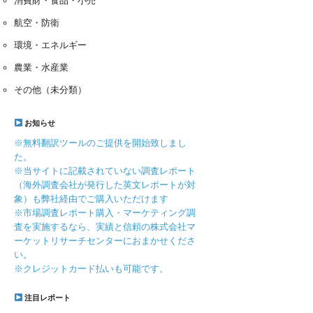
消費財・食品・小売
航空・防衛
環境・エネルギー
農業・水産業
その他（未分類）
お知らせ
※無料翻訳ツールのご提供を開始致しまし
た。
※当サイトに記載されていない調査レポート
（海外調査会社が発行した英文レポートが対
象）も弊社経由でご購入いただけます
※市場調査レポート購入・マーケティング調
査を実施するなら、実績と信頼の株式会社マ
ーケットリサーチセンターにおまかせくださ
い。
※クレジットカード払いも可能です。
注目レポート