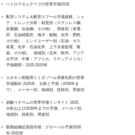
ペトロラタムテープの世界市場2026
配管システム＆配管スプール市場規模、シェ
ア、トレンド分析：材質別（ステンレス鋼、
炭素鋼、合金鋼、その他）、用途別（発電
所、石油精製所、海洋・船舶、化学・肥料、
その他）、エンドユーザー別（石油・ガス、
発電、化学・石油化学、上下水道処理、製
薬、その他）、地域別（北米、欧州、アジア
太平洋、中東・アフリカ、ラテンアメリカ）
予測期間：2025-2033年
エポキシ樹脂用イミダゾール系硬化剤の世界
市場動向 2025年、分析と予測（2030年ま
で）、メーカー別、地域別、技術別、用途別
炭酸リチウムの世界市場インサイト 2025、
分析および2030年までの予測、メーカー別、
地域別、技術別、用途別
眼窩組織拡張器市場：グローバル予測2026
年-2032年