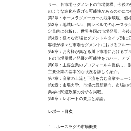
リー、各市場セグメントの市場規模、今後の
のような進化を遂げる可能性があるのかにつ
第2章：ホースラグメーカーの競争環境、価
第3章：地域レベル、国レベルでのホースラ
定量的に分析し、世界各国の市場発展、今後
第4章：様々な市場セグメントをタイプ別に
客様が様々な市場セグメントにおけるブルー
第5章：お客様が異なる川下市場におけるブ
トの市場規模と発展の可能性をカバー、アプ
第6章：主要企業のプロフィールを提供し、
主要企業の基本的な状況を詳しく紹介。
第7章：産業の上流と下流を含む産業チェー
第8章：市場力学、市場の最新動向、市場の
業界の関連政策の分析を掲載。
第9章：レポートの要点と結論。
レポート目次
１．ホースラグの市場概要