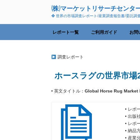
コ
(株)マーケットリサーチセンタ
ン
❖ 世界の市場調査レポート/産業調査報告書/委託調
テ
ン
ツ
レポート一覧
ご利用ガイド
お問
へ
ス
キ
調査レポート
ッ
プ
ホースラグの世界市場2
• 英文タイトル：
Global Horse Rug Market
• レポ
• 出版
• レポ
• 納
• 産業