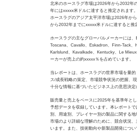
北米のホースラグ市場は2026年から2032年の予
年にはxxxxx米ドルに達すると推定されます
ホースラグのアジア太平洋市場は2026年から20
から2032年までにxxxxx米ドルに達すると
ホースラグの主なグローバルメーカーには、B Vertigo、
Toscana、Cavallo、Eskadron、Finn-Tack、
Karlslund、Kavalkade、Kentucky、Le
ーカーが売上の約xxxxx％を占めています。
当レポートは、ホースラグの世界市場を量的
ス/成長戦略の策定、市場競争状況の把握、
十分な情報に基づいたビジネス上の意思決定
販売量と売上をベースに2025年を基準年とし
予想データを収録しています。本レポートで
別、用途別、プレイヤー別の製品に関する地
市場のより詳細な理解のために、競合状況、
います。また、技術動向や新製品開発につい