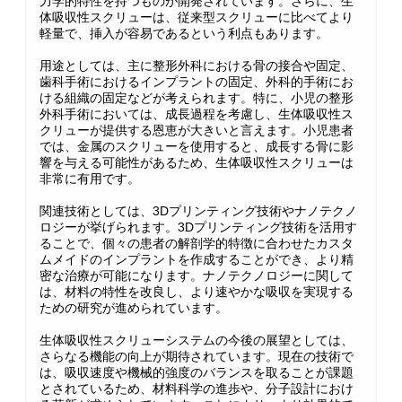
力学的特性を持つものが開発されています。さらに、生
体吸収性スクリューは、従来型スクリューに比べてより
軽量で、挿入が容易であるという利点もあります。
用途としては、主に整形外科における骨の接合や固定、
歯科手術におけるインプラントの固定、外科的手術にお
ける組織の固定などが考えられます。特に、小児の整形
外科手術においては、成長過程を考慮し、生体吸収性ス
クリューが提供する恩恵が大きいと言えます。小児患者
では、金属のスクリューを使用すると、成長する骨に影
響を与える可能性があるため、生体吸収性スクリューは
非常に有用です。
関連技術としては、3Dプリンティング技術やナノテクノ
ロジーが挙げられます。3Dプリンティング技術を活用す
ることで、個々の患者の解剖学的特徴に合わせたカスタ
ムメイドのインプラントを作成することができ、より精
密な治療が可能になります。ナノテクノロジーに関して
は、材料の特性を改良し、より速やかな吸収を実現する
ための研究が進められています。
生体吸収性スクリューシステムの今後の展望としては、
さらなる機能の向上が期待されています。現在の技術で
は、吸収速度や機械的強度のバランスを取ることが課題
とされているため、材料科学の進歩や、分子設計におけ