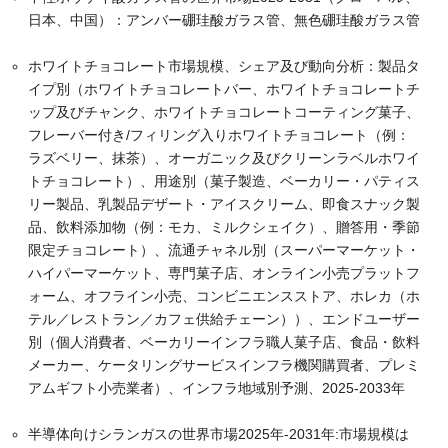
日本、中国）：アンバー硼珪酸ガラス管、無色硼珪酸ガラス管
ホワイトチョコレート市場規模、シェア及び動向分析：製品タ
イプ別（ホワイトチョコレートバー、ホワイトチョコレートチ
ップ及びチャンク、ホワイトチョコレートコーティング菓子、
フレーバー付き/フィリング入りホワイトチョコレート（例：
ラズベリー、抹茶）、オーガニック及びクリーンラベルホワイ
トチョコレート）、用途別（菓子製造、ベーカリー・パティス
リー製品、乳製品デザート・アイスクリーム、即食スナック製
品、飲料添加物（例：モカ、ミルクシェイク）、贈答用・季節
限定チョコレート）、流通チャネル別（スーパーマーケット・
ハイパーマーケット、専門菓子店、オンライン小売プラットフ
ォーム、オフライン小売、コンビニエンスストア、ホレカ（ホ
テル／レストラン／カフェ供給チェーン））、エンドユーザー
別（個人消費者、ベーカリーインフラ職人菓子店、食品・飲料
メーカー、ケータリングサービスインフラ機関購買者、プレミ
アムギフト小売業者）、インフラ地域別予測、2025-2033年
半導体向けシランガスの世界市場2025年-2031年:市場規模は