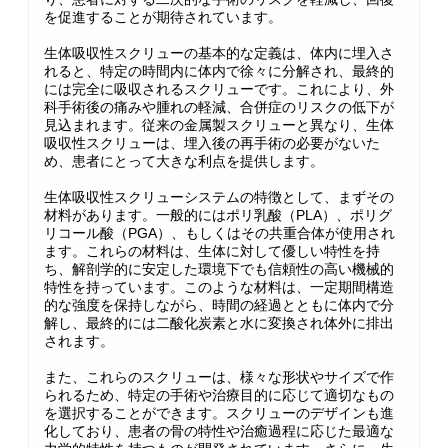
を促進することが期待されています。
生体吸収性スクリューの基本的な定義は、体内に埋入さ
れると、特定の時間内に体内で徐々に分解され、最終的
には完全に吸収されるスクリューです。これにより、外
科手術後の痛みや腫れの軽減、合併症のリスクの低下が
見込まれます。従来の金属製スクリューと異なり、生体
吸収性スクリューは、埋入後の再手術の必要がないた
め、患者にとって大きな利点を提供します。
生体吸収性スクリューシステムの特徴として、まずその
材料があります。一般的にはポリ乳酸（PLA）、ポリグ
リコール酸（PGA）、もしくはその共重合体が使用され
ます。これらの材料は、生体に対して優しい特性を持
ち、解剖学的に安定した環境下でも信頼性の高い機械的
特性を持っています。このような材料は、一定期間構造
的な強度を保持しながら、時間の経過とともに体内で分
解し、最終的には二酸化炭素と水に変換され体外に排出
されます。
また、これらのスクリューは、様々な形状やサイズで作
られるため、特定の手術や治療目的に応じて適切なもの
を選択することができます。スクリューのデザインも進
化しており、患者の骨の特性や治癒過程に応じた最適な