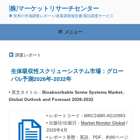
コ
(株)マーケットリサーチセンター
ン
❖ 世界の市場調査レポート/産業調査報告書/委託調査サービス
テ
ン
ツ
メニュー
へ
ス
キ
調査レポート
ッ
プ
生体吸収性スクリューシステム市場：グロー
バル予測2026年-2032年
• 英文タイトル：
Bioabsorbable Screw Systems Market,
Global Outlook and Forecast 2026-2032
• レポートコード：MRC24BR-AG10983
• 出版社/出版日：
Market Monitor Global
/
2026年4月
• レポート形態：英語、PDF、約80ページ