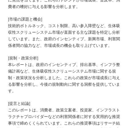
に焦点を当てます。これらのトレンドが市場成長、普及率、消
費者の嗜好に与える影響を分析します。
[市場の課題と機会]
技術的ボトルネック、コスト制限、高い参入障壁など、生体吸
収性スクリューシステム市場が直面する主な課題を特定し分析
しています。また、政府のインセンティブ、新興市場、利害関
係者間の協力など、市場成長の機会も取り上げています。
[規制・政策分析]
本レポートは、政府のインセンティブ、排出基準、インフラ整
備計画など、生体吸収性スクリューシステム市場に関する規
制・政策状況を分析しました。これらの政策が市場成長に与え
る影響を分析し、今後の規制動向に関する洞察を提供していま
す。
[提言と結論]
このレポートは、消費者、政策立案者、投資家、インフラスト
ラクチャプロバイダーなどの利害関係者に対する実用的な推奨
事項で締めくくられています。これらの推奨事項はリサーチ結