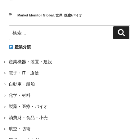
カ
Market Monitor Global
,
世界
,
医療/バイオ
テ
検
ゴ
検
索
索:
リ
ー
産業分類
産業機器・装置・建設
電子・IT・通信
自動車・船舶
化学・材料
製薬・医療・バイオ
消費財・食品・小売
航空・防衛