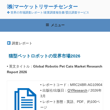
コ
(株)マーケットリサーチセンター
ン
❖ 世界の市場調査レポート/産業調査報告書/委託調査サービス
テ
ン
ツ
メニュー
へ
ス
キ
調査レポート
ッ
プ
猫型ペットロボットの世界市場2026
• 英文タイトル：
Global Robotic Pet Cats Market Research
Report 2026
• レポートコード：MRC24BR-AG10904
• 出版社/出版日：
QYResearch
/ 2026年
3月
• レポート形態：英語、PDF、約100ペ
ージ