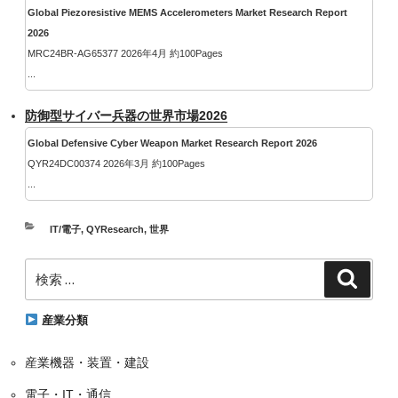
Global Piezoresistive MEMS Accelerometers Market Research Report
2026
MRC24BR-AG65377 2026年4月 約100Pages
...
防御型サイバー兵器の世界市場2026
Global Defensive Cyber Weapon Market Research Report 2026
QYR24DC00374 2026年3月 約100Pages
...
カ
IT/電子
,
QYResearch
,
世界
テ
検
ゴ
検
索
索:
リ
ー
産業分類
産業機器・装置・建設
電子・IT・通信