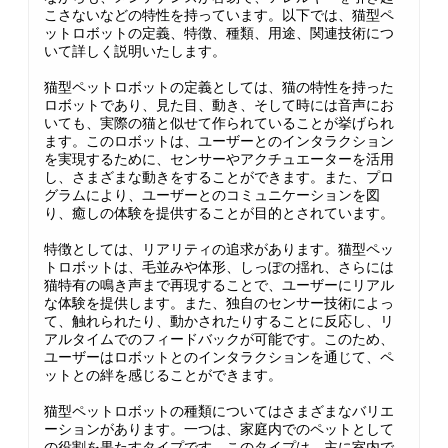
こさないなどの特性を持っています。以下では、猫型ペ
ットロボットの定義、特徴、種類、用途、関連技術につ
いて詳しく説明いたします。
猫型ペットロボットの定義としては、猫の特性を持った
ロボットであり、見た目、動き、そして時には音声にお
いても、実際の猫と似せて作られていることが挙げられ
ます。このロボットは、ユーザーとのインタラクション
を実現するために、センサーやアクチュエーターを活用
し、さまざまな動きをすることができます。また、プロ
グラムにより、ユーザーとのコミュニケーションを図
り、癒しの体験を提供することが目的とされています。
特徴としては、リアリティの追求があります。猫型ペッ
トロボットは、毛並みや体形、しっぽの揺れ、さらには
猫特有の鳴き声まで再現することで、ユーザーにリアル
な体験を提供します。また、独自のセンサー技術によっ
て、触れられたり、動かされたりすることに反応し、リ
アルタイムでのフィードバックが可能です。このため、
ユーザーはロボットとのインタラクションを通じて、ペ
ットとの絆を感じることができます。
猫型ペットロボットの種類についてはさまざまなバリエ
ーションがあります。一つは、家庭内でのペットとして
の役割を果たすタイプです。このタイプは、主に室内で