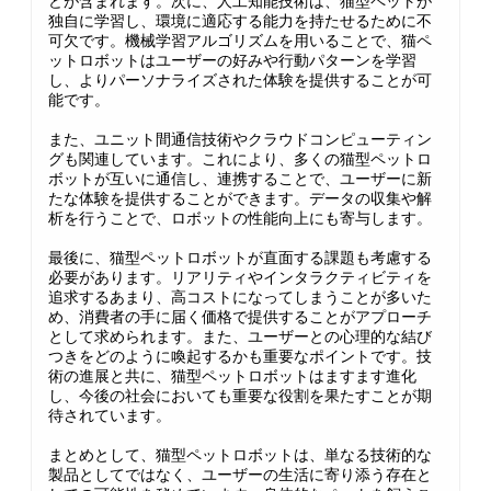
どが含まれます。次に、人工知能技術は、猫型ペットが
独自に学習し、環境に適応する能力を持たせるために不
可欠です。機械学習アルゴリズムを用いることで、猫ペ
ットロボットはユーザーの好みや行動パターンを学習
し、よりパーソナライズされた体験を提供することが可
能です。
また、ユニット間通信技術やクラウドコンピューティン
グも関連しています。これにより、多くの猫型ペットロ
ボットが互いに通信し、連携することで、ユーザーに新
たな体験を提供することができます。データの収集や解
析を行うことで、ロボットの性能向上にも寄与します。
最後に、猫型ペットロボットが直面する課題も考慮する
必要があります。リアリティやインタラクティビティを
追求するあまり、高コストになってしまうことが多いた
め、消費者の手に届く価格で提供することがアプローチ
として求められます。また、ユーザーとの心理的な結び
つきをどのように喚起するかも重要なポイントです。技
術の進展と共に、猫型ペットロボットはますます進化
し、今後の社会においても重要な役割を果たすことが期
待されています。
まとめとして、猫型ペットロボットは、単なる技術的な
製品としてではなく、ユーザーの生活に寄り添う存在と