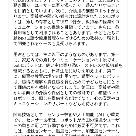
動き回り、ユーザーに寄り添ったり、遊んだりすること
を目的としています。次に、介護用の猫型ロボットがあ
ります。高齢者や障がい者向けに設計されたこのロボッ
トは、癒しの存在として役立つほか、孤独感の軽減やコ
ミュニケーションの促進を目指しています。さらに、教
育用途として利用されることもあります。子どもたちに
動物の世話や健康管理を学ばせるための教材の一環とし
て開発されるケースも見受けられます。
用途としては、主に以下のようなものがあります。第一
に、家庭内での癒しやコミュニケーションの手段です。
pet ロボットは、飼い主に寄り添い、ストレスや孤独感を
軽減するとともに、日常生活に彩りを加えます。第二
に、療育や教育の場での利用です。猫型ペットロボット
は、感情の理解や責任感を育むために子どもたちにとっ
て価値のある教材となるでしょう。第三に、高齢者や障
がい者向けの介護や伴侶としての機能です。猫型ペット
ロボットは、癒しを提供するだけでなく、心の安定やコ
ミュニケーションのサポートなども期待されます。
関連技術として、センサー技術や人工知能（AI）が重要
です。センサー技術は、ロボットが周囲の環境やユーザ
ーの動きに応じて行動するために必要不可欠です。これ
には、接触センサー、温度センサー、加速度センサーな