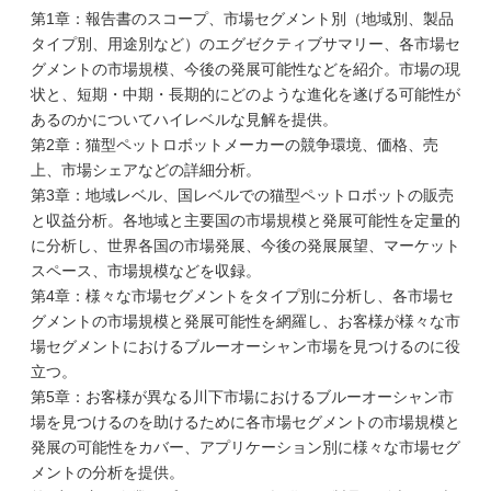
第1章：報告書のスコープ、市場セグメント別（地域別、製品
タイプ別、用途別など）のエグゼクティブサマリー、各市場セ
グメントの市場規模、今後の発展可能性などを紹介。市場の現
状と、短期・中期・長期的にどのような進化を遂げる可能性が
あるのかについてハイレベルな見解を提供。
第2章：猫型ペットロボットメーカーの競争環境、価格、売
上、市場シェアなどの詳細分析。
第3章：地域レベル、国レベルでの猫型ペットロボットの販売
と収益分析。各地域と主要国の市場規模と発展可能性を定量的
に分析し、世界各国の市場発展、今後の発展展望、マーケット
スペース、市場規模などを収録。
第4章：様々な市場セグメントをタイプ別に分析し、各市場セ
グメントの市場規模と発展可能性を網羅し、お客様が様々な市
場セグメントにおけるブルーオーシャン市場を見つけるのに役
立つ。
第5章：お客様が異なる川下市場におけるブルーオーシャン市
場を見つけるのを助けるために各市場セグメントの市場規模と
発展の可能性をカバー、アプリケーション別に様々な市場セグ
メントの分析を提供。