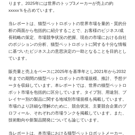
ります。2025年には世界のトップ3メーカーが売上の約
xxxxx％を占めています。
当レポートは、猫型ペットロボットの世界市場を量的・質的分
析の両面から包括的に紹介することで、お客様のビジネス/成
長戦略の策定、市場競争状況の把握、現在の市場における自社
のポジションの分析、猫型ペットロボットに関する十分な情報
に基づいたビジネス上の意思決定の一助となることを目的とし
ています。
販売量と売上をベースに2025年を基準年とし2021年から2032
年までの期間の猫型ペットロボットの市場規模、推計、予想デ
ータを収録しています。本レポートでは、世界の猫型ペットロ
ボット市場を包括的に区分しています。タイプ別、用途別、プ
レイヤー別の製品に関する地域別市場規模も掲載しています。
市場のより詳細な理解のために、競合状況、主要競合企業のプ
ロフィール、それぞれの市場ランクを掲載しています。また、
技術動向や新製品開発についても論じています。
当レポートは、本市場における猫型ペットロボットメーカー、