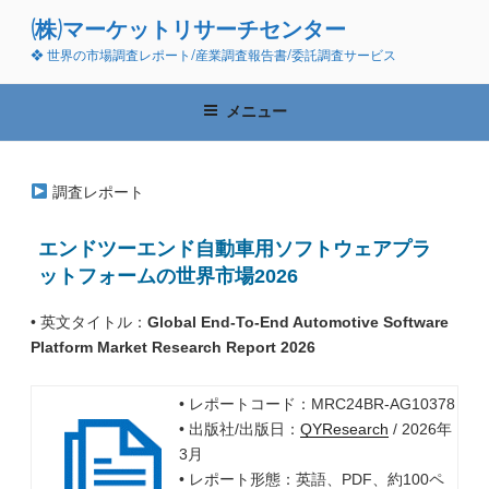
コ
(株)マーケットリサーチセンター
ン
❖ 世界の市場調査レポート/産業調査報告書/委託調査サービス
テ
ン
ツ
メニュー
へ
ス
キ
調査レポート
ッ
プ
エンドツーエンド自動車用ソフトウェアプラ
ットフォームの世界市場2026
• 英文タイトル：
Global End-To-End Automotive Software
Platform Market Research Report 2026
• レポートコード：MRC24BR-AG10378
• 出版社/出版日：
QYResearch
/ 2026年
3月
• レポート形態：英語、PDF、約100ペ