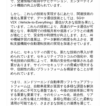
で、交通情報の取得やナビゲーション、エンターテイメ
ント機能の向上が図られています。
しかし、これらの技術を実現するにあたり、関連技術の
進化も重要です。データ通信技術としては、5Gや
V2X（Vehicle-to-Everything）通信が大きな役割を果たし
ています。これらの技術により、高速のデータ通信が可
能となり、車両間での情報共有や道路インフラとの連携
が進むことで、安全性や利便性が向上します。また、AI
や機械学習の進展は、データ解析の精度を向上させ、運
転支援機能や自動運転技術の実現を加速させています。
さらに、セキュリティの面でも、新たな技術の導入が求
められています。セキュリティプロトコルの強化や、暗
号化技術の採用によって、車両の安全性が確保される必
要があります。サイバーセキュリティの脅威が増大する
中、信頼性の高いプラットフォームを構築することが求
められています。
つまり、エンドツーエンド自動車用ソフトウェアプラッ
トフォームは、自動車産業が直面する多様な課題を解決
するために不可欠な基盤であり、今後の技術革新に寄与
する重要な要素です。そのモジュール化、統合性、リア
ルタイム性を備えた特徴は、多様な用途に応じた柔軟な
適用が可能であり、さまざまな技術との連携を通じて、