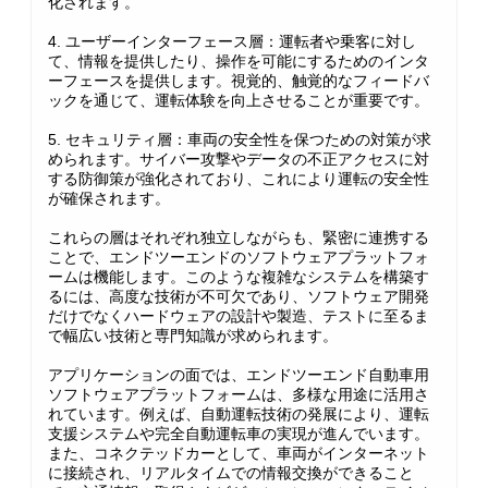
化されます。
4. ユーザーインターフェース層：運転者や乗客に対し
て、情報を提供したり、操作を可能にするためのインタ
ーフェースを提供します。視覚的、触覚的なフィードバ
ックを通じて、運転体験を向上させることが重要です。
5. セキュリティ層：車両の安全性を保つための対策が求
められます。サイバー攻撃やデータの不正アクセスに対
する防御策が強化されており、これにより運転の安全性
が確保されます。
これらの層はそれぞれ独立しながらも、緊密に連携する
ことで、エンドツーエンドのソフトウェアプラットフォ
ームは機能します。このような複雑なシステムを構築す
るには、高度な技術が不可欠であり、ソフトウェア開発
だけでなくハードウェアの設計や製造、テストに至るま
で幅広い技術と専門知識が求められます。
アプリケーションの面では、エンドツーエンド自動車用
ソフトウェアプラットフォームは、多様な用途に活用さ
れています。例えば、自動運転技術の発展により、運転
支援システムや完全自動運転車の実現が進んでいます。
また、コネクテッドカーとして、車両がインターネット
に接続され、リアルタイムでの情報交換ができること