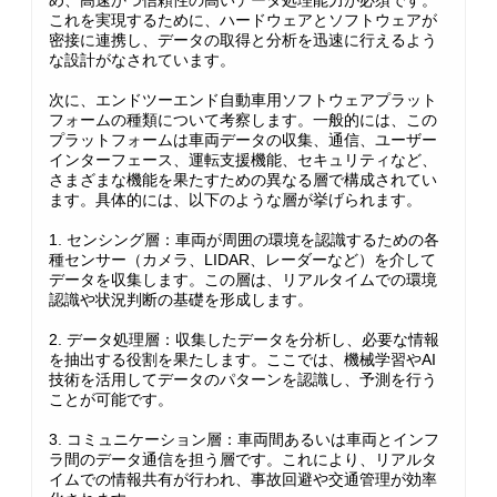
め、高速かつ信頼性の高いデータ処理能力が必須です。
これを実現するために、ハードウェアとソフトウェアが
密接に連携し、データの取得と分析を迅速に行えるよう
な設計がなされています。
次に、エンドツーエンド自動車用ソフトウェアプラット
フォームの種類について考察します。一般的には、この
プラットフォームは車両データの収集、通信、ユーザー
インターフェース、運転支援機能、セキュリティなど、
さまざまな機能を果たすための異なる層で構成されてい
ます。具体的には、以下のような層が挙げられます。
1. センシング層：車両が周囲の環境を認識するための各
種センサー（カメラ、LIDAR、レーダーなど）を介して
データを収集します。この層は、リアルタイムでの環境
認識や状況判断の基礎を形成します。
2. データ処理層：収集したデータを分析し、必要な情報
を抽出する役割を果たします。ここでは、機械学習やAI
技術を活用してデータのパターンを認識し、予測を行う
ことが可能です。
3. コミュニケーション層：車両間あるいは車両とインフ
ラ間のデータ通信を担う層です。これにより、リアルタ
イムでの情報共有が行われ、事故回避や交通管理が効率