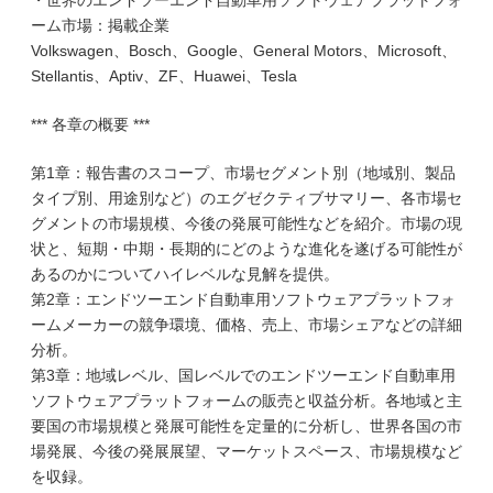
・世界のエンドツーエンド自動車用ソフトウェアプラットフォ
ーム市場：掲載企業
Volkswagen、Bosch、Google、General Motors、Microsoft、
Stellantis、Aptiv、ZF、Huawei、Tesla
*** 各章の概要 ***
第1章：報告書のスコープ、市場セグメント別（地域別、製品
タイプ別、用途別など）のエグゼクティブサマリー、各市場セ
グメントの市場規模、今後の発展可能性などを紹介。市場の現
状と、短期・中期・長期的にどのような進化を遂げる可能性が
あるのかについてハイレベルな見解を提供。
第2章：エンドツーエンド自動車用ソフトウェアプラットフォ
ームメーカーの競争環境、価格、売上、市場シェアなどの詳細
分析。
第3章：地域レベル、国レベルでのエンドツーエンド自動車用
ソフトウェアプラットフォームの販売と収益分析。各地域と主
要国の市場規模と発展可能性を定量的に分析し、世界各国の市
場発展、今後の発展展望、マーケットスペース、市場規模など
を収録。