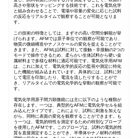
高さや形状をマッピングする技術です。これを電気化学
と組み合わせることで、電場や容量の変化に応じた試料
の反応をリアルタイムで観察することが可能となりま
す。
この技術の特徴としては、まずその高い空間分解能が挙
げられます。AFMでは原子単位での観察が可能であり、
物質の微細構造やナノスケールの変化を捉えることがで
きます。また、AFMは試料に対して接触・非接触の2つの
モードで操作できるため、柔らかい生体試料から硬い金
属材料まで多様な材料に適応可能です。電気化学用AFM
は、これに加えて、電気化学的反応の監視や測定に特化
した機能が組み込まれています。具体的には、試料に対
して電圧を印加したり、電流を流したりすることがで
き、リアルタイムでの電気化学的な挙動の観察が可能で
す。
電気化学用原子間力顕微鏡には主に以下のような種類が
存在します。一つは、典型的なAFMに電気化学セルを組
み込んだタイプです。これにより、試料に刺激を加えな
がら、同時に表面の変化を観察することができます。も
う一つは、電気的特性を測定するための特別なプローブ
を使用したAFMです。このプローブは、試料の電気的性
質を直接測定することができ、半導体やナノ材料の特性