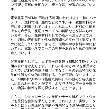
理解に役立ちます。さらに、UV-マイクロAFMやスキャ
ン可能な電極の技術など、様々な応用が進められていま
す。
電気化学用AFMの用途は広範囲にわたります。特にバッ
テリー、燃料電池、触媒などのエネルギー変換材料の研
究に多く利用されています。これにより、材料の性能向
上や寿命予測、反応メカニズムの解明などが試みられて
います。また、生体材料としての応用も注目されてお
り、細胞の表面特性や生体物質間の相互作用を観察する
のに役立っています。さらに、環境科学や材料科学にお
いても、電気化学プロセスの理解を深めるための研究が
進んでいます。
関連技術としては、まず電子顕微鏡（SEMやTEM）との
組み合わせがあります。これらの技術とAFMを併用する
ことで、試料の構造情報だけでなく、その表面特性や化
学的性質を立体的に理解することが可能になります。ま
た、X線回折やNMR（核磁気共鳴）等の他の分析技術と
も組み合わせることができ、より包括的なデータを取得
し、物質の特性を深く探求することができます。
さらに、シミュレーション技術やデータ解析ソフトウェ
アも重要な役割を果たします。これにより、実験データ
をもとにした理論的な理解や将来的な予測が可能になり