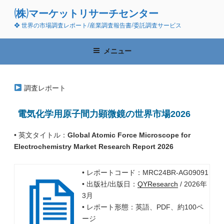
コ
(株)マーケットリサーチセンター
ン
❖ 世界の市場調査レポート/産業調査報告書/委託調査サービス
テ
ン
ツ
メニュー
へ
ス
キ
調査レポート
ッ
プ
電気化学用原子間力顕微鏡の世界市場2026
• 英文タイトル：
Global Atomic Force Microscope for
Electrochemistry Market Research Report 2026
• レポートコード：MRC24BR-AG09091
• 出版社/出版日：
QYResearch
/ 2026年
3月
• レポート形態：英語、PDF、約100ペ
ージ