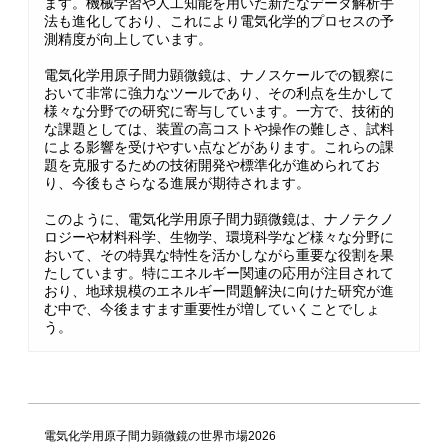
ます。機械学習や人工知能を用いた新たなデータ解析手
法も進化しており、これにより電気化学的プロセスの予
測精度が向上しています。
電気化学用原子間力顕微鏡は、ナノスケールでの観察に
おいて非常に強力なツールであり、その利点を生かして
様々な分野での研究に寄与しています。一方で、技術的
な課題としては、装置の高コストや操作の難しさ、試料
による影響を受けやすい点などがあります。これらの課
題を克服するための技術開発や標準化が進められてお
り、今後もさらなる進展が期待されます。
このように、電気化学用原子間力顕微鏡は、ナノテクノ
ロジーや材料科学、生物学、環境科学など様々な分野に
おいて、その特異な特性を活かしながら重要な役割を果
たしています。特にエネルギー関連の応用が注目されて
おり、地球規模のエネルギー問題解決に向けた研究が進
む中で、今後ますます重要性が増していくことでしょ
う。
電気化学用原子間力顕微鏡の世界市場2026