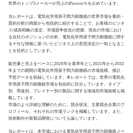
世界のトップ3メーカーが売上の約xxxxx％を占めています。
当レポートは、電気化学用原子間力顕微鏡の世界市場を量的・
質的分析の両面から包括的に紹介することで、お客様のビジネ
ス/成長戦略の策定、市場競争状況の把握、現在の市場におけ
る自社のポジションの分析、電気化学用原子間力顕微鏡に関す
る十分な情報に基づいたビジネス上の意思決定の一助となるこ
とを目的としています。
販売量と売上をベースに2025年を基準年とし2021年から2032
年までの期間の電気化学用原子間力顕微鏡の市場規模、推計、
予想データを収録しています。本レポートでは、世界の電気化
学用原子間力顕微鏡市場を包括的に区分しています。タイプ
別、用途別、プレイヤー別の製品に関する地域別市場規模も掲
載しています。
市場のより詳細な理解のために、競合状況、主要競合企業のプ
ロフィール、それぞれの市場ランクを掲載しています。また、
技術動向や新製品開発についても論じています。
当レポートは、本市場における電気化学用原子間力顕微鏡メー