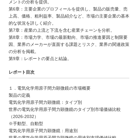
メントの分析を提供。
第6章：主要企業のプロフィールを提供し、製品の販売量、売
上高、価格、粗利益率、製品紹介など、市場の主要企業の基本
的な状況を詳しく紹介。
第7章：産業の上流と下流を含む産業チェーンを分析。
第8章：市場力学、市場の最新動向、市場の推進要因と制限要
因、業界のメーカーが直面する課題とリスク、業界の関連政策
の分析を掲載。
第9章：レポートの要点と結論。
レポート目次
１．電気化学用原子間力顕微鏡の市場概要
製品の定義
電気化学用原子間力顕微鏡：タイプ別
世界の電気化学用原子間力顕微鏡のタイプ別市場価値比較
（2026-2032）
※手動型、自動型
電気化学用原子間力顕微鏡：用途別
世界の電気化学用原子間力顕微鏡の用途別市場価値比較