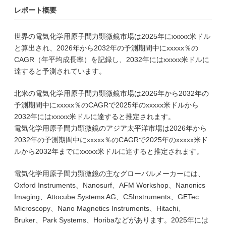
レポート概要
世界の電気化学用原子間力顕微鏡市場は2025年にxxxxx米ドル
と算出され、2026年から2032年の予測期間中にxxxxx％の
CAGR（年平均成長率）を記録し、2032年にはxxxxx米ドルに
達すると予測されています。
北米の電気化学用原子間力顕微鏡市場は2026年から2032年の
予測期間中にxxxxx％のCAGRで2025年のxxxxx米ドルから
2032年にはxxxxx米ドルに達すると推定されます。
電気化学用原子間力顕微鏡のアジア太平洋市場は2026年から
2032年の予測期間中にxxxxx％のCAGRで2025年のxxxxx米ド
ルから2032年までにxxxxx米ドルに達すると推定されます。
電気化学用原子間力顕微鏡の主なグローバルメーカーには、
Oxford Instruments、Nanosurf、AFM Workshop、Nanonics
Imaging、Attocube Systems AG、CSInstruments、GETec
Microscopy、Nano Magnetics Instruments、Hitachi、
Bruker、Park Systems、Horibaなどがあります。2025年には