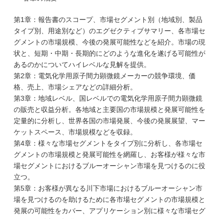
第1章：報告書のスコープ、市場セグメント別（地域別、製品
タイプ別、用途別など）のエグゼクティブサマリー、各市場セ
グメントの市場規模、今後の発展可能性などを紹介。市場の現
状と、短期・中期・長期的にどのような進化を遂げる可能性が
あるのかについてハイレベルな見解を提供。
第2章：電気化学用原子間力顕微鏡メーカーの競争環境、価
格、売上、市場シェアなどの詳細分析。
第3章：地域レベル、国レベルでの電気化学用原子間力顕微鏡
の販売と収益分析。各地域と主要国の市場規模と発展可能性を
定量的に分析し、世界各国の市場発展、今後の発展展望、マー
ケットスペース、市場規模などを収録。
第4章：様々な市場セグメントをタイプ別に分析し、各市場セ
グメントの市場規模と発展可能性を網羅し、お客様が様々な市
場セグメントにおけるブルーオーシャン市場を見つけるのに役
立つ。
第5章：お客様が異なる川下市場におけるブルーオーシャン市
場を見つけるのを助けるために各市場セグメントの市場規模と
発展の可能性をカバー、アプリケーション別に様々な市場セグ