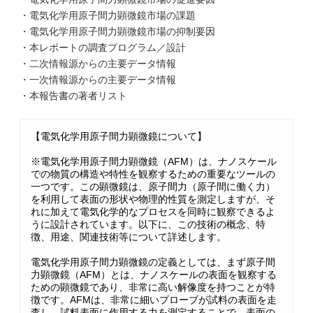
・電気化学用原子間力顕微鏡市場の課題
・電気化学用原子間力顕微鏡市場の抑制要因
・本レポートの調査プログラム／設計
・二次情報源からの主要データ情報
・一次情報源からの主要データ情報
・本報告書の著者リスト
【電気化学用原子間力顕微鏡について】
※電気化学用原子間力顕微鏡（AFM）は、ナノスケール
での物質の構造や特性を観察するための重要なツールの
一つです。この顕微鏡は、原子間力（原子間に働く力）
を利用して表面の形状や物理的性質を測定しますが、そ
れに加えて電気化学的なプロセスを同時に観察できるよ
うに設計されています。以下に、この技術の概念、特
徴、用途、関連技術等について詳述します。
電気化学用原子間力顕微鏡の定義としては、まず原子間
力顕微鏡（AFM）とは、ナノスケールの表面を観察する
ための顕微鏡であり、非常に高い解像度を持つことが特
徴です。AFMは、非常に細いプローブが試料の表面を走
査し、試料表面に作用する力を測定することで、表面の