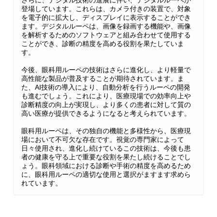
さらに、デジタル技術の進展に伴い、デジタルルーペが
登場しています。これらは、カメラ付きの装置で、対象
を電子的に拡大し、ディスプレイに表示することができ
ます。デジタルルーペは、画像を録画する機能や、画像
を解析するためのソフトウェアと組み合わせて使用する
ことができ、診断の精度を高める役割を果たしていま
す。
今後、眼科用ルーペの技術はさらに進化し、より軽量で
高性能な製品が普及することが期待されています。ま
た、AI技術の導入により、自動分析を行うルーペの開発
も進むでしょう。これにより、医療現場での効率向上や
診断精度の向上が実現し、より多くの患者に対して質の
高い医療が提供できるようになると考えられています。
眼科用ルーペは、その独自の機能と多様性から、医療現
場において不可欠な存在です。視覚の専門家によって
日々使用され、進化し続けているこの技術は、今後も患
者の健康を守る上で重要な役割を果たし続けることでし
ょう。眼科領域における診断や手術の精度を高めるため
に、眼科用ルーペの適切な使用と選択がますます求めら
れています。