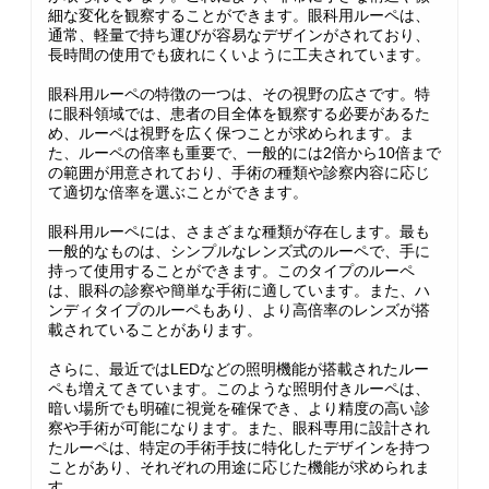
細な変化を観察することができます。眼科用ルーペは、
通常、軽量で持ち運びが容易なデザインがされており、
長時間の使用でも疲れにくいように工夫されています。
眼科用ルーペの特徴の一つは、その視野の広さです。特
に眼科領域では、患者の目全体を観察する必要があるた
め、ルーペは視野を広く保つことが求められます。ま
た、ルーペの倍率も重要で、一般的には2倍から10倍まで
の範囲が用意されており、手術の種類や診察内容に応じ
て適切な倍率を選ぶことができます。
眼科用ルーペには、さまざまな種類が存在します。最も
一般的なものは、シンプルなレンズ式のルーペで、手に
持って使用することができます。このタイプのルーペ
は、眼科の診察や簡単な手術に適しています。また、ハ
ンディタイプのルーペもあり、より高倍率のレンズが搭
載されていることがあります。
さらに、最近ではLEDなどの照明機能が搭載されたルー
ペも増えてきています。このような照明付きルーペは、
暗い場所でも明確に視覚を確保でき、より精度の高い診
察や手術が可能になります。また、眼科専用に設計され
たルーペは、特定の手術手技に特化したデザインを持つ
ことがあり、それぞれの用途に応じた機能が求められま
す。