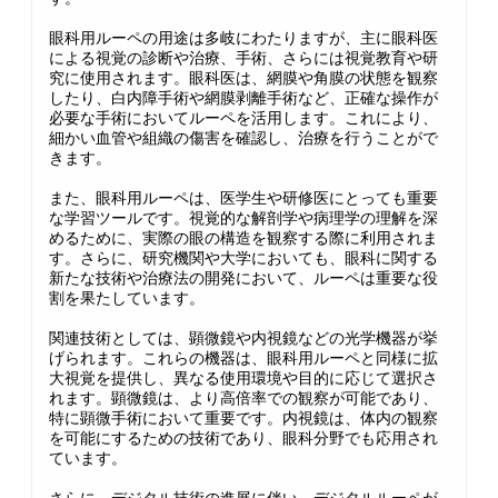
眼科用ルーペの用途は多岐にわたりますが、主に眼科医
による視覚の診断や治療、手術、さらには視覚教育や研
究に使用されます。眼科医は、網膜や角膜の状態を観察
したり、白内障手術や網膜剥離手術など、正確な操作が
必要な手術においてルーペを活用します。これにより、
細かい血管や組織の傷害を確認し、治療を行うことがで
きます。
また、眼科用ルーペは、医学生や研修医にとっても重要
な学習ツールです。視覚的な解剖学や病理学の理解を深
めるために、実際の眼の構造を観察する際に利用されま
す。さらに、研究機関や大学においても、眼科に関する
新たな技術や治療法の開発において、ルーペは重要な役
割を果たしています。
関連技術としては、顕微鏡や内視鏡などの光学機器が挙
げられます。これらの機器は、眼科用ルーペと同様に拡
大視覚を提供し、異なる使用環境や目的に応じて選択さ
れます。顕微鏡は、より高倍率での観察が可能であり、
特に顕微手術において重要です。内視鏡は、体内の観察
を可能にするための技術であり、眼科分野でも応用され
ています。