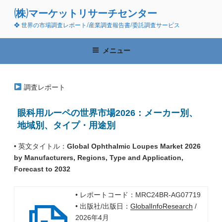
コ
(株)マーケットリサーチセンター
ン
❖ 世界の市場調査レポート/産業調査報告書/委託調査サービス
テ
ン
ツ
メニュー
へ
ス
キ
調査レポート
ッ
プ
眼科用ルーペの世界市場2026：メーカー別、
地域別、タイプ・用途別
• 英文タイトル：
Global Ophthalmic Loupes Market 2026
by Manufacturers, Regions, Type and Application,
Forecast to 2032
• レポートコード：MRC24BR-AG07719
• 出版社/出版日：
GlobalInfoResearch
/
2026年4月