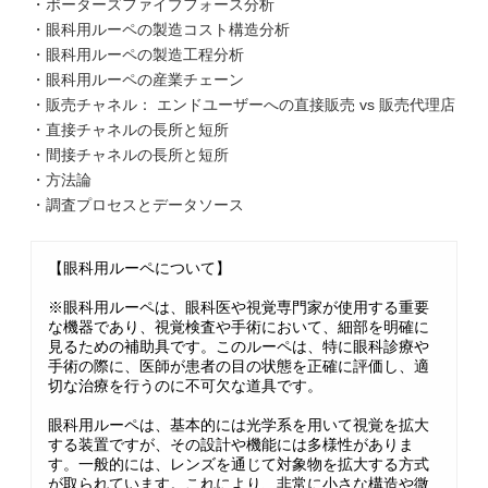
・ポーターズファイブフォース分析
・眼科用ルーペの製造コスト構造分析
・眼科用ルーペの製造工程分析
・眼科用ルーペの産業チェーン
・販売チャネル： エンドユーザーへの直接販売 vs 販売代理店
・直接チャネルの長所と短所
・間接チャネルの長所と短所
・方法論
・調査プロセスとデータソース
【眼科用ルーペについて】
※眼科用ルーペは、眼科医や視覚専門家が使用する重要
な機器であり、視覚検査や手術において、細部を明確に
見るための補助具です。このルーペは、特に眼科診療や
手術の際に、医師が患者の目の状態を正確に評価し、適
切な治療を行うのに不可欠な道具です。
眼科用ルーペは、基本的には光学系を用いて視覚を拡大
する装置ですが、その設計や機能には多様性がありま
す。一般的には、レンズを通じて対象物を拡大する方式
が取られています。これにより、非常に小さな構造や微