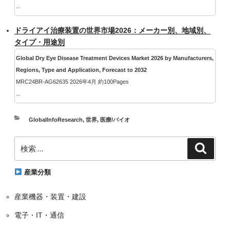
...
ドライアイ治療装置の世界市場2026：メーカー別、地域別、
タイプ・用途別
Global Dry Eye Disease Treatment Devices Market 2026 by Manufacturers,
Regions, Type and Application, Forecast to 2032
MRC24BR-AG62635 2026年4月 約100Pages
...
カ
GlobalInfoResearch
,
世界
,
医療/バイオ
テ
検
ゴ
検
索
索:
リ
ー
産業分類
産業機器・装置・建設
電子・IT・通信