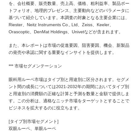
を、会社概要、販売数量、売上高、価格、粗利益率、製品ポー
トフォリオ、地理的プレゼンス、主要動向などのパラメータに
基づいて紹介しています。本調査の対象となる主要企業には、
Riester、Neitz Instruments Co., Ltd、Zeiss、Keeler、
Orascoptic、DenMat Holdings、Univetなどが含まれます。
また、本レポートは市場の促進要因、阻害要因、機会、新製品
の発売や承認に関する重要なインサイトを提供します。
*** 市場セグメンテーション
眼科用ルーペ市場はタイプ別と用途別に区分されます。セグメ
ント間の成長については2021-2032年の期間においてタイプ別
と用途別の消費額の正確な計算と予測を数量と金額で提供しま
す。この分析は、適格なニッチ市場をターゲットとすることで
ビジネスを拡大するのに役立ちます。
[タイプ別市場セグメント]
双眼ルーペ、単眼ルーペ