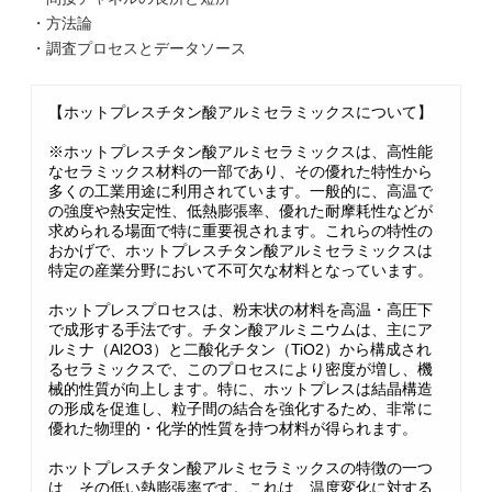
・方法論
・調査プロセスとデータソース
【ホットプレスチタン酸アルミセラミックスについて】
※ホットプレスチタン酸アルミセラミックスは、高性能
なセラミックス材料の一部であり、その優れた特性から
多くの工業用途に利用されています。一般的に、高温で
の強度や熱安定性、低熱膨張率、優れた耐摩耗性などが
求められる場面で特に重要視されます。これらの特性の
おかげで、ホットプレスチタン酸アルミセラミックスは
特定の産業分野において不可欠な材料となっています。
ホットプレスプロセスは、粉末状の材料を高温・高圧下
で成形する手法です。チタン酸アルミニウムは、主にア
ルミナ（Al2O3）と二酸化チタン（TiO2）から構成され
るセラミックスで、このプロセスにより密度が増し、機
械的性質が向上します。特に、ホットプレスは結晶構造
の形成を促進し、粒子間の結合を強化するため、非常に
優れた物理的・化学的性質を持つ材料が得られます。
ホットプレスチタン酸アルミセラミックスの特徴の一つ
は、その低い熱膨張率です。これは、温度変化に対する