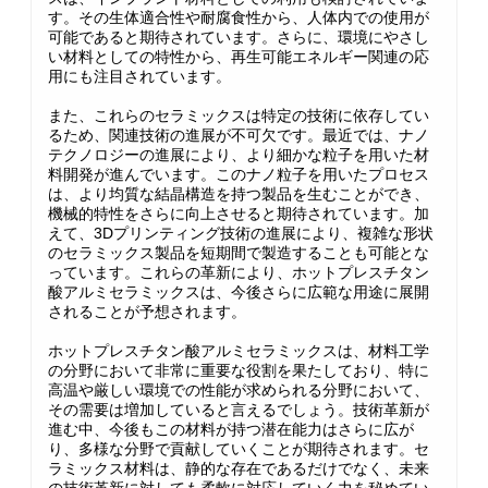
す。その生体適合性や耐腐食性から、人体内での使用が
可能であると期待されています。さらに、環境にやさし
い材料としての特性から、再生可能エネルギー関連の応
用にも注目されています。
また、これらのセラミックスは特定の技術に依存してい
るため、関連技術の進展が不可欠です。最近では、ナノ
テクノロジーの進展により、より細かな粒子を用いた材
料開発が進んでいます。このナノ粒子を用いたプロセス
は、より均質な結晶構造を持つ製品を生むことができ、
機械的特性をさらに向上させると期待されています。加
えて、3Dプリンティング技術の進展により、複雑な形状
のセラミックス製品を短期間で製造することも可能とな
っています。これらの革新により、ホットプレスチタン
酸アルミセラミックスは、今後さらに広範な用途に展開
されることが予想されます。
ホットプレスチタン酸アルミセラミックスは、材料工学
の分野において非常に重要な役割を果たしており、特に
高温や厳しい環境での性能が求められる分野において、
その需要は増加していると言えるでしょう。技術革新が
進む中、今後もこの材料が持つ潜在能力はさらに広が
り、多様な分野で貢献していくことが期待されます。セ
ラミックス材料は、静的な存在であるだけでなく、未来