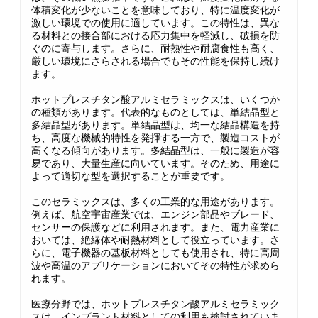
体積変化が少ないことを意味しており、特に温度変化が
激しい環境での使用に適しています。この特性は、異な
る材料との接合部における応力集中を軽減し、破損を防
ぐのに寄与します。さらに、耐熱性や耐腐食性も高く、
厳しい環境にさらされる場合でもその性能を保持し続け
ます。
ホットプレスチタン酸アルミセラミックスは、いくつか
の種類があります。代表的なものとしては、単結晶型と
多結晶型があります。単結晶型は、均一な結晶構造を持
ち、高度な機械的特性を発揮する一方で、製造コストが
高くなる傾向があります。多結晶型は、一般に製造が容
易であり、大量生産に向いています。そのため、用途に
よって適切な型を選択することが重要です。
このセラミックスは、多くの工業的な用途があります。
例えば、航空宇宙産業では、エンジン部品やブレード、
センサーの保護などに利用されます。また、電力産業に
おいては、絶縁体や耐熱材料として役立っています。さ
らに、電子機器の基板材料としても使用され、特に高周
波や高温のアプリケーションにおいてその特性が求めら
れます。
医療分野では、ホットプレスチタン酸アルミセラミック
スは、インプラント材料としての利用も検討されていま