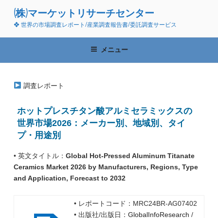
コ
(株)マーケットリサーチセンター
ン
❖ 世界の市場調査レポート/産業調査報告書/委託調査サービス
テ
ン
ツ
メニュー
へ
ス
キ
調査レポート
ッ
プ
ホットプレスチタン酸アルミセラミックスの
世界市場2026：メーカー別、地域別、タイ
プ・用途別
• 英文タイトル：
Global Hot-Pressed Aluminum Titanate
Ceramics Market 2026 by Manufacturers, Regions, Type
and Application, Forecast to 2032
• レポートコード：MRC24BR-AG07402
• 出版社/出版日：
GlobalInfoResearch
/