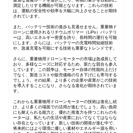
最適な運搬ルートを選択したり、荷物の重さを自動的に
測定したりする機能が可能となります。これらの技術
は、運航の安全性や効率を大幅に向上させることが期待
されています。
また、バッテリー技術の進歩も見逃せません。重量物ド
ローンに使用されるリチウムポリマー（LiPo）バッテリ
ーは、高いエネルギー密度を誇り、長時間の運行を可能
にします。さらには、バッテリーの充電時間短縮技術
や、急速充電を可能にする技術も重要なトレンドです。
さらに、重量物用ドローンモーターの市場は急成長して
おり、多様なニーズに対応するため、新たな競合も参入
しています。この競争は、モーター自体の性能向上だけ
でなく、製造コストや販売価格の引き下げにも寄与する
でしょう。その結果、より多くの企業や産業がこの技術
を導入することになり、さらなる進化が期待されていま
す。
これからも重量物用ドローンモーターの技術は進化し続
け、より多くの場面での活用が進むでしょう。高い負荷
にも耐えられる能力と、優れた推進力を持つこれらのモ
ーターは、私たちの生活や産業においてなくてはならな
い存在となっています。新しい技術の開発が進む中で、
将来的にはより環境に優しい素材やエネルギー源を用い