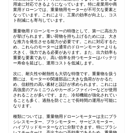
用途に対応できるようになっています。特に産業用や商
業用ドローンでは、重量物用モーターが不可欠な要素と
なっています。これにより、工業の効率が向上し、コス
ト削減にも寄与しています。
重量物用ドローンモーターの特徴として、第一に高出力
が挙げられます。重い荷物を持ち上げるためには、大き
な推力を発生させる能力が必要です。これに対応するた
め、これらのモーターは通常のドローンモーターよりも
大きく、強力である必要があります。また、出力効率も
重要な要素であり、高い効率を持つモーターはバッテリ
ー寿命を延ばし、運用コストを低減します。
次に、耐久性や耐熱性も大切な特徴です。重量物を扱う
際には、モーターや関連部品に大きな負荷がかかるた
め、信頼性の高い素材と設計が求められます。これには
高強度のアルミニウムやカーボンファイバーなどが使用
されることが多いです。また、冷却機能が強化されてい
ることも多く、過熱を防ぐことで長時間の運用が可能に
なります。
種類については、重量物用ドローンモーターは主にブラ
シレスモーター、ブラシモーター、サービスモーター、
ハイブリッドモーターなどに分類できます。特にブラシ
レスモーターは、高出力かつ高効率であるため、重量物