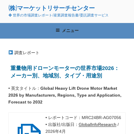
コ
(株)マーケットリサーチセンター
ン
❖ 世界の市場調査レポート/産業調査報告書/委託調査サービス
テ
ン
ツ
メニュー
へ
ス
キ
調査レポート
ッ
プ
重量物用ドローンモーターの世界市場2026：
メーカー別、地域別、タイプ・用途別
• 英文タイトル：
Global Heavy Lift Drone Motor Market
2026 by Manufacturers, Regions, Type and Application,
Forecast to 2032
• レポートコード：MRC24BR-AG07056
• 出版社/出版日：
GlobalInfoResearch
/
2026年4月