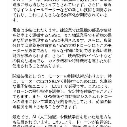
運搬に最も適したタイプとされています。さらに、最近
ではインホイールモーターなどの新しい技術も開発され
ており、これによりさらなる効率化が期待されていま
す。
用途は多岐にわたります。建設業では重機の部品や建材
を効率よく運搬するために、また物流業界でも荷物の迅
速な配達を実現するために使用されます。さらに、農業
分野では農薬を散布するための大型ドローンにもこのモ
ーターが必要であり、様々な作物に対応できる高い運搬
能力が求められます。さらに、映画製作やイベントなど
の特別な場面でも、カメラ機材や特殊機材を運ぶために
使用されることがあります。
関連技術としては、モーターの制御技術があります。特
に、モーターの出力を細かく制御するためには、先進的
な電子制御ユニット（ECU）が必要です。これにより、
ドローンの飛行特性を調整し、安定性を確保することが
できます。また、GPS技術や自動操縦システムもドロー
ンの運用において重要な役割を果たしており、荷物の輸
送精度を向上させることができます。
最近では、AI（人工知能）や機械学習を用いた運用方法
も注目されています。これにより、ドローンが自律的に