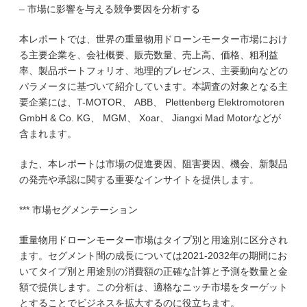
– 市場に影響を与える競争要因を分析する
本レポートでは、世界の重量物用ドローンモーター市場におけ
る主要企業を、会社概要、販売数量、売上高、価格、粗利益
率、製品ポートフォリオ、地理的プレゼンス、主要動向などの
パラメータに基づいて紹介しています。本調査の対象となる主
要企業には、T-MOTOR、 ABB、 Plettenberg Elektromotoren
GmbH & Co. KG、 MGM、 Xoar、 Jiangxi Mad Motorなどが
含まれます。
また、本レポートは市場の促進要因、阻害要因、機会、新製品
の発売や承認に関する重要なインサイトを提供します。
*** 市場セグメンテーション
重量物用ドローンモーター市場はタイプ別と用途別に区分され
ます。セグメント間の成長については2021-2032年の期間にお
いてタイプ別と用途別の消費額の正確な計算と予測を数量と金
額で提供します。この分析は、適格なニッチ市場をターゲット
とすることでビジネスを拡大するのに役立ちます。