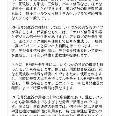
で、正弦波、方形波、三角波、パルス信号など、様々な
波形を生成することができます。出力信号の周波数範囲
も広く、数キロヘルツから数十ギガヘルツまで対応可能
なモデルが一般的です。
RF信号発生器の種類としては、いくつかの異なるタイプ
が存在します。代表的なものには、アナログ信号発生器
とデジタル信号発生器があります。アナログ信号発生器
は、主にアナログ回路を使用して信号を生成し、一般的
に高い位相ノイズと広い出力範囲を持っています。一
方、デジタル信号発生器は、デジタル技術を用いて信号
を生成し、より高い精度と柔軟性を提供します。
さらに、RF信号発生器には、いくつかの特定の機能を持
ったモデルも存在します。例えば、周波数合成器は、異
なる周波数の信号を精密に生成するために使用されます
し、同時に複数の出力を持つマルチチャネルRF信号発生
器も、市場に存在します。このように、RF信号発生器の
種類によって特徴や機能は異なります。
RF信号発生器の用途は非常に広範囲であり、通信システ
ムから計測機器までさまざまな分野で活用されていま
す。例えば、無線通信の分野では、信号発生器は送信機
や受信機の性能評価に利用され、特に無線通信環境での
テストやシミュレーションに欠かせない機器となってい