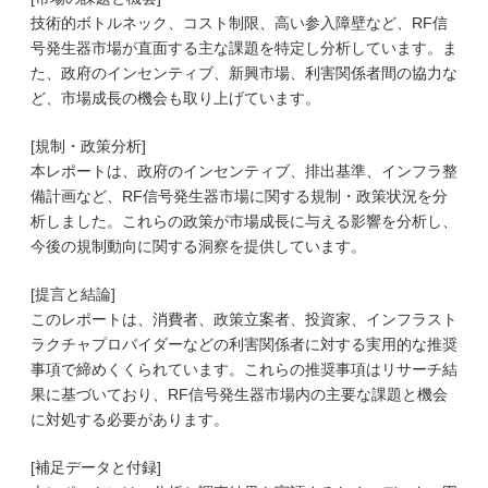
技術的ボトルネック、コスト制限、高い参入障壁など、RF信
号発生器市場が直面する主な課題を特定し分析しています。ま
た、政府のインセンティブ、新興市場、利害関係者間の協力な
ど、市場成長の機会も取り上げています。
[規制・政策分析]
本レポートは、政府のインセンティブ、排出基準、インフラ整
備計画など、RF信号発生器市場に関する規制・政策状況を分
析しました。これらの政策が市場成長に与える影響を分析し、
今後の規制動向に関する洞察を提供しています。
[提言と結論]
このレポートは、消費者、政策立案者、投資家、インフラスト
ラクチャプロバイダーなどの利害関係者に対する実用的な推奨
事項で締めくくられています。これらの推奨事項はリサーチ結
果に基づいており、RF信号発生器市場内の主要な課題と機会
に対処する必要があります。
[補足データと付録]