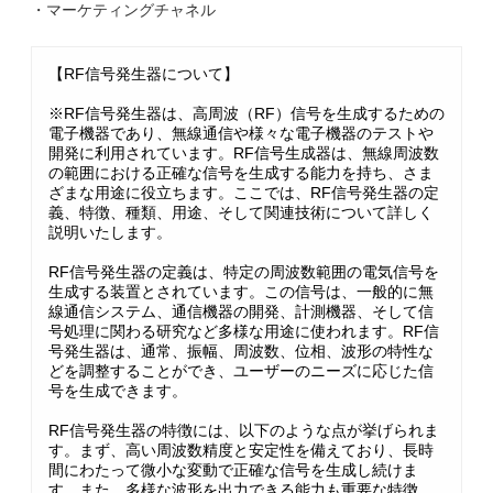
・マーケティングチャネル
【RF信号発生器について】
※RF信号発生器は、高周波（RF）信号を生成するための
電子機器であり、無線通信や様々な電子機器のテストや
開発に利用されています。RF信号生成器は、無線周波数
の範囲における正確な信号を生成する能力を持ち、さま
ざまな用途に役立ちます。ここでは、RF信号発生器の定
義、特徴、種類、用途、そして関連技術について詳しく
説明いたします。
RF信号発生器の定義は、特定の周波数範囲の電気信号を
生成する装置とされています。この信号は、一般的に無
線通信システム、通信機器の開発、計測機器、そして信
号処理に関わる研究など多様な用途に使われます。RF信
号発生器は、通常、振幅、周波数、位相、波形の特性な
どを調整することができ、ユーザーのニーズに応じた信
号を生成できます。
RF信号発生器の特徴には、以下のような点が挙げられま
す。まず、高い周波数精度と安定性を備えており、長時
間にわたって微小な変動で正確な信号を生成し続けま
す。また、多様な波形を出力できる能力も重要な特徴