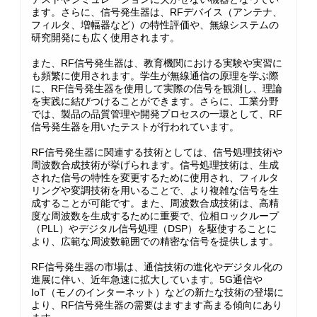
ます。さらに、信号発生器は、RFデバイス（アンテナ、
フィルタ、増幅器など）の特性評価や、無線システムの
研究開発にも広く使用されます。
また、RF信号発生器は、教育機関における実験や実習に
も頻繁に使用されます。学生が無線通信の原理を学ぶ際
に、RF信号発生器を使用して実際の信号を観測し、理論
を実践に結びつけることができます。さらに、工業分野
では、製品の品質管理や開発プロセスの一環として、RF
信号発生器を用いたテストが行われています。
RF信号発生器に関連する技術としては、信号処理技術や
周波数合成技術が挙げられます。信号処理技術は、生成
された信号の特性を変更するために使用され、フィルタ
リングや変調技術を用いることで、より複雑な信号を生
成することが可能です。また、周波数合成技術は、高精
度な周波数を生成するために重要で、位相ロックループ
（PLL）やデジタル信号処理（DSP）を駆使することに
より、広範な周波数範囲での精密な信号を提供します。
RF信号発生器の市場は、通信技術の進化やデジタル化の
進展に伴い、近年急速に拡大しています。5G通信や
IoT（モノのインターネット）などの新たな技術の登場に
より、RF信号発生器の需要はますます高まる傾向にあり