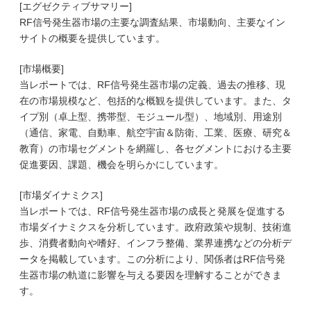
[エグゼクティブサマリー]
RF信号発生器市場の主要な調査結果、市場動向、主要なイン
サイトの概要を提供しています。
[市場概要]
当レポートでは、RF信号発生器市場の定義、過去の推移、現
在の市場規模など、包括的な概観を提供しています。また、タ
イプ別（卓上型、携帯型、モジュール型）、地域別、用途別
（通信、家電、自動車、航空宇宙＆防衛、工業、医療、研究＆
教育）の市場セグメントを網羅し、各セグメントにおける主要
促進要因、課題、機会を明らかにしています。
[市場ダイナミクス]
当レポートでは、RF信号発生器市場の成長と発展を促進する
市場ダイナミクスを分析しています。政府政策や規制、技術進
歩、消費者動向や嗜好、インフラ整備、業界連携などの分析デ
ータを掲載しています。この分析により、関係者はRF信号発
生器市場の軌道に影響を与える要因を理解することができま
す。