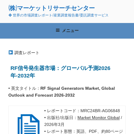
コ
(株)マーケットリサーチセンター
ン
❖ 世界の市場調査レポート/産業調査報告書/委託調査サービス
テ
ン
ツ
メニュー
へ
ス
キ
調査レポート
ッ
プ
RF信号発生器市場：グローバル予測2026
年-2032年
• 英文タイトル：
RF Signal Generators Market, Global
Outlook and Forecast 2026-2032
• レポートコード：MRC24BR-AG06848
• 出版社/出版日：
Market Monitor Global
/
2026年3月
• レポート形態：英語、PDF、約80ページ