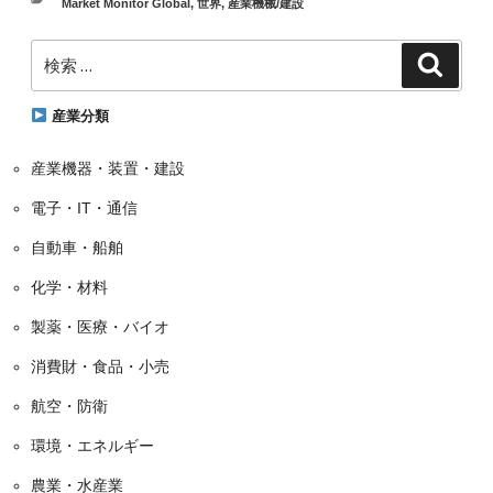
カ
Market Monitor Global
,
世界
,
産業機械/建設
テ
検
ゴ
検
索
索:
リ
ー
産業分類
産業機器・装置・建設
電子・IT・通信
自動車・船舶
化学・材料
製薬・医療・バイオ
消費財・食品・小売
航空・防衛
環境・エネルギー
農業・水産業