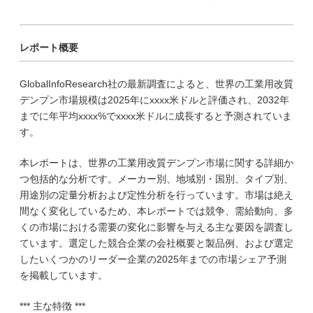
レポート概要
GlobalInfoResearch社の最新調査によると、世界の工業用改質
デンプン市場規模は2025年にxxxx米ドルと評価され、2032年
までに年平均xxxx%でxxxx米ドルに成長すると予測されていま
す。
本レポートは、世界の工業用改質デンプン市場に関する詳細か
つ包括的な分析です。メーカー別、地域別・国別、タイプ別、
用途別の定量分析および定性分析を行っています。市場は絶え
間なく変化しているため、本レポートでは競争、需給動向、多
くの市場における需要の変化に影響を与える主な要因を調査し
ています。選定した競合企業の会社概要と製品例、および選定
したいくつかのリーダー企業の2025年までの市場シェア予測
を掲載しています。
*** 主な特徴 ***