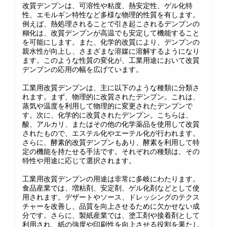
改質デンプンは、可溶性や粘度、熱安定性、ゲル化特
性、エモルギン特性など多様な物理的性質を有します。
例えば、熱処理されることで引き起こされるデンプンの
糊化は、改質デンプンが高温でも安定して機能すること
を可能にします。また、化学的改質により、デンプンの
親水性が向上し、さまざまな溶媒に溶解するようになり
ます。このような性質の変化が、工業用途において改質
デンプンの応用の幅を広げています。
工業用改質デンプンは、主に以下のような種類に分類さ
れます。まず、物理的に改質されたデンプン。これは、
蒸気や温度を利用して物理的に変更されたデンプンで
す。次に、化学的に改質されたデンプン。こちらは、
酸、アルカリ、またはその他の化学薬品を使用して改質
されたもので、エステル化やエーテル化が行われます。
さらに、酵素的改質デンプンもあり、酵素を利用して特
定の機能を持たせる手法です。それぞれの種類は、その
特性や用途に応じて選択されます。
工業用改質デンプンの用途は非常に多岐にわたります。
食品産業では、増粘剤、安定剤、ゲル化剤などとして使
用されます。デザートやソース、ドレッシングのテクス
チャーを改善し、品質を向上させるために欠かせない成
分です。さらに、製紙産業では、塗工剤や接着剤として
利用され、紙の強度や印刷性を向上させる役割を果たし