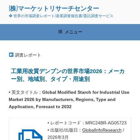
コ
(株)マーケットリサーチセンター
ン
❖ 世界の市場調査レポート/産業調査報告書/委託調査サービス
テ
ン
ツ
メニュー
へ
ス
キ
調査レポート
ッ
プ
工業用改質デンプンの世界市場2026：メーカ
ー別、地域別、タイプ・用途別
• 英文タイトル：
Global Modified Starch for Industrial Use
Market 2026 by Manufacturers, Regions, Type and
Application, Forecast to 2032
• レポートコード：MRC24BR-AG05723
• 出版社/出版日：
GlobalInfoResearch
/
2026年3月