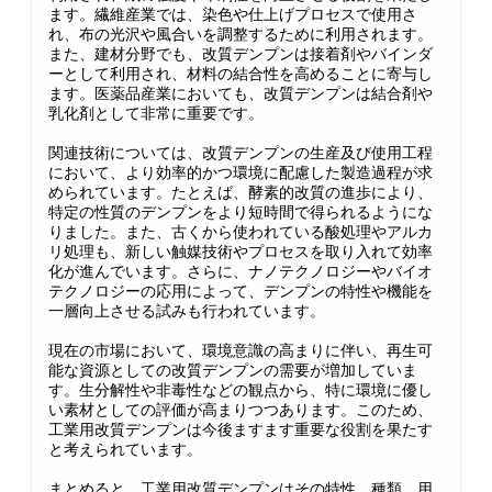
ます。繊維産業では、染色や仕上げプロセスで使用さ
れ、布の光沢や風合いを調整するために利用されます。
また、建材分野でも、改質デンプンは接着剤やバインダ
ーとして利用され、材料の結合性を高めることに寄与し
ます。医薬品産業においても、改質デンプンは結合剤や
乳化剤として非常に重要です。
関連技術については、改質デンプンの生産及び使用工程
において、より効率的かつ環境に配慮した製造過程が求
められています。たとえば、酵素的改質の進歩により、
特定の性質のデンプンをより短時間で得られるようにな
りました。また、古くから使われている酸処理やアルカ
リ処理も、新しい触媒技術やプロセスを取り入れて効率
化が進んでいます。さらに、ナノテクノロジーやバイオ
テクノロジーの応用によって、デンプンの特性や機能を
一層向上させる試みも行われています。
現在の市場において、環境意識の高まりに伴い、再生可
能な資源としての改質デンプンの需要が増加していま
す。生分解性や非毒性などの観点から、特に環境に優し
い素材としての評価が高まりつつあります。このため、
工業用改質デンプンは今後ますます重要な役割を果たす
と考えられています。
まとめると、工業用改質デンプンはその特性、種類、用