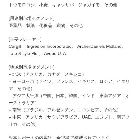
トウモロコシ、小麦、キャッサバ、ジャガイモ、その他
[用途別市場セグメント]
医薬品、製紙、化粧品、織物、その他
[主要プレーヤー]
Cargill、 Ingredion Incorporated、 ArcherDaniels Midland、
Tate & Lyle Plc.、 Avebe U. A.
[地域別市場セグメント]
– 北米（アメリカ、カナダ、メキシコ）
– ヨーロッパ（ドイツ、フランス、イギリス、ロシア、イタリ
ア、その他）
– アジア太平洋（中国、日本、韓国、インド、東南アジア、オ
ーストラリア）
– 南米（ブラジル、アルゼンチン、コロンビア、その他）
– 中東・アフリカ（サウジアラビア、UAE、エジプト、南アフ
リカ、その他）
※本レポートの内容は、全15章で構成されています。