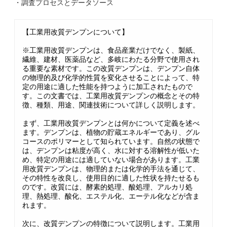
・調査プロセスとデータソース
【工業用改質デンプンについて】
※工業用改質デンプンは、食品産業だけでなく、製紙、
繊維、建材、医薬品など、多岐にわたる分野で使用され
る重要な素材です。この改質デンプンは、デンプン自体
の物理的及び化学的性質を変化させることによって、特
定の用途に適した性能を持つように加工されたもので
す。この文書では、工業用改質デンプンの概念とその特
徴、種類、用途、関連技術について詳しく説明します。
まず、工業用改質デンプンとは何かについて定義を述べ
ます。デンプンは、植物の貯蔵エネルギーであり、グル
コースのポリマーとして知られています。自然の状態で
は、デンプンは粘度が高く、水に対する溶解性が低いた
め、特定の用途には適していない場合があります。工業
用改質デンプンは、物理的または化学的手法を通じて、
その特性を改良し、使用目的に適した性状を持たせるも
のです。改質には、酵素的処理、酸処理、アルカリ処
理、熱処理、酸化、エステル化、エーテル化などが含ま
れます。
次に、改質デンプンの特徴について説明します。工業用