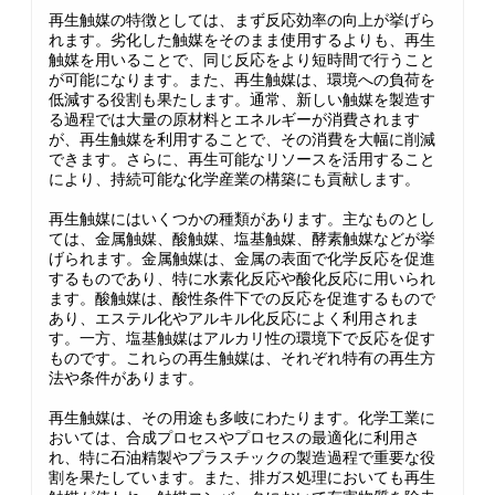
再生触媒の特徴としては、まず反応効率の向上が挙げら
れます。劣化した触媒をそのまま使用するよりも、再生
触媒を用いることで、同じ反応をより短時間で行うこと
が可能になります。また、再生触媒は、環境への負荷を
低減する役割も果たします。通常、新しい触媒を製造す
る過程では大量の原材料とエネルギーが消費されます
が、再生触媒を利用することで、その消費を大幅に削減
できます。さらに、再生可能なリソースを活用すること
により、持続可能な化学産業の構築にも貢献します。
再生触媒にはいくつかの種類があります。主なものとし
ては、金属触媒、酸触媒、塩基触媒、酵素触媒などが挙
げられます。金属触媒は、金属の表面で化学反応を促進
するものであり、特に水素化反応や酸化反応に用いられ
ます。酸触媒は、酸性条件下での反応を促進するもので
あり、エステル化やアルキル化反応によく利用されま
す。一方、塩基触媒はアルカリ性の環境下で反応を促す
ものです。これらの再生触媒は、それぞれ特有の再生方
法や条件があります。
再生触媒は、その用途も多岐にわたります。化学工業に
おいては、合成プロセスやプロセスの最適化に利用さ
れ、特に石油精製やプラスチックの製造過程で重要な役
割を果たしています。また、排ガス処理においても再生