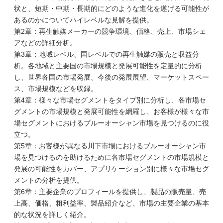
状と、短期・中期・長期的にどのような進化を遂げる可能性が
あるのかについてハイレベルな見解を提供。
第2章：再生触媒メーカーの競争環境、価格、売上、市場シェ
アなどの詳細分析。
第3章：地域レベル、国レベルでの再生触媒の販売と収益分
析。各地域と主要国の市場規模と発展可能性を定量的に分析
し、世界各国の市場発展、今後の発展展望、マーケットスペー
ス、市場規模などを収録。
第4章：様々な市場セグメントをタイプ別に分析し、各市場セ
グメントの市場規模と発展可能性を網羅し、お客様が様々な市
場セグメントにおけるブルーオーシャン市場を見つけるのに役
立つ。
第5章：お客様が異なる川下市場におけるブルーオーシャン市
場を見つけるのを助けるために各市場セグメントの市場規模と
発展の可能性をカバー、アプリケーション別に様々な市場セグ
メントの分析を提供。
第6章：主要企業のプロフィールを提供し、製品の販売量、売
上高、価格、粗利益率、製品紹介など、市場の主要企業の基本
的な状況を詳しく紹介。