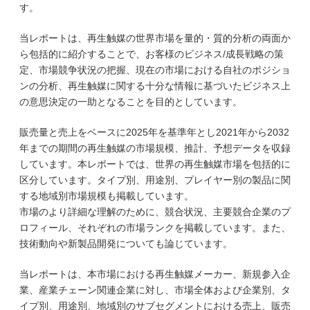
す。
当レポートは、再生触媒の世界市場を量的・質的分析の両面か
ら包括的に紹介することで、お客様のビジネス/成長戦略の策
定、市場競争状況の把握、現在の市場における自社のポジショ
ンの分析、再生触媒に関する十分な情報に基づいたビジネス上
の意思決定の一助となることを目的としています。
販売量と売上をベースに2025年を基準年とし2021年から2032
年までの期間の再生触媒の市場規模、推計、予想データを収録
しています。本レポートでは、世界の再生触媒市場を包括的に
区分しています。タイプ別、用途別、プレイヤー別の製品に関
する地域別市場規模も掲載しています。
市場のより詳細な理解のために、競合状況、主要競合企業のプ
ロフィール、それぞれの市場ランクを掲載しています。また、
技術動向や新製品開発についても論じています。
当レポートは、本市場における再生触媒メーカー、新規参入企
業、産業チェーン関連企業に対し、市場全体および企業別、タ
イプ別、用途別、地域別のサブセグメントにおける売上、販売