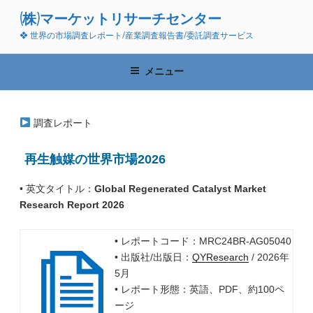
コ
(株)マーケットリサーチセンター
ン
❖ 世界の市場調査レポート/産業調査報告書/委託調査サービス
テ
ン
ツ
メニュー
へ
ス
キ
調査レポート
ッ
プ
再生触媒の世界市場2026
• 英文タイトル：
Global Regenerated Catalyst Market
Research Report 2026
• レポートコード：MRC24BR-AG05040
• 出版社/出版日：
QYResearch
/ 2026年
5月
• レポート形態：英語、PDF、約100ペ
ージ