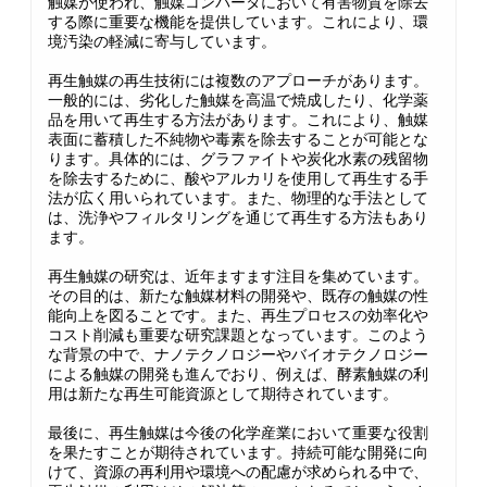
触媒が使われ、触媒コンバータにおいて有害物質を除去
する際に重要な機能を提供しています。これにより、環
境汚染の軽減に寄与しています。
再生触媒の再生技術には複数のアプローチがあります。
一般的には、劣化した触媒を高温で焼成したり、化学薬
品を用いて再生する方法があります。これにより、触媒
表面に蓄積した不純物や毒素を除去することが可能とな
ります。具体的には、グラファイトや炭化水素の残留物
を除去するために、酸やアルカリを使用して再生する手
法が広く用いられています。また、物理的な手法として
は、洗浄やフィルタリングを通じて再生する方法もあり
ます。
再生触媒の研究は、近年ますます注目を集めています。
その目的は、新たな触媒材料の開発や、既存の触媒の性
能向上を図ることです。また、再生プロセスの効率化や
コスト削減も重要な研究課題となっています。このよう
な背景の中で、ナノテクノロジーやバイオテクノロジー
による触媒の開発も進んでおり、例えば、酵素触媒の利
用は新たな再生可能資源として期待されています。
最後に、再生触媒は今後の化学産業において重要な役割
を果たすことが期待されています。持続可能な開発に向
けて、資源の再利用や環境への配慮が求められる中で、