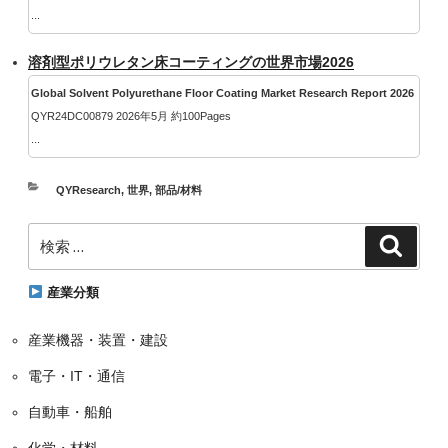
...
溶剤型ポリウレタン床コーティングの世界市場2026
Global Solvent Polyurethane Floor Coating Market Research Report 2026
QYR24DC00879 2026年5月 約100Pages
...
カ
QYResearch
,
世界
,
部品/材料
テ
検
ゴ
検
索
索:
リ
ー
産業分類
産業機器・装置・建設
電子・IT・通信
自動車・船舶
化学・材料