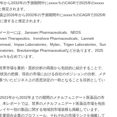
ら2032年の予測期間中にxxxxx％のCAGRで2025年のxxxxx
ると推定されます。
026年から2032年の予測期間中にxxxxx％のCAGRで2025年
米ドルに達すると推定されます。
、Janssen Pharmaceuticals、NEOS
ven Therapeutics、Ironshore Pharmaceuticals、Lannett
neal、Impax Laboratories、Mylan、Trigen Laboratories、Sun
aboratories、Breckenridge Pharmaceuticalなどがあります。2025
xx％を占めています。
世界市場を量的・質的分析の両面から包括的に紹介することで、
争状況の把握、現在の市場における自社のポジションの分析、メチ
基づいたビジネス上の意思決定の一助となることを目的としてい
2021年から2032年までの期間のメチルフェニデート医薬品の市
。本レポートでは、世界のメチルフェニデート医薬品市場を包括
レイヤー別の製品に関する地域別市場規模も掲載しています。
主要競合企業のプロフィール、それぞれの市場ランクを掲載して