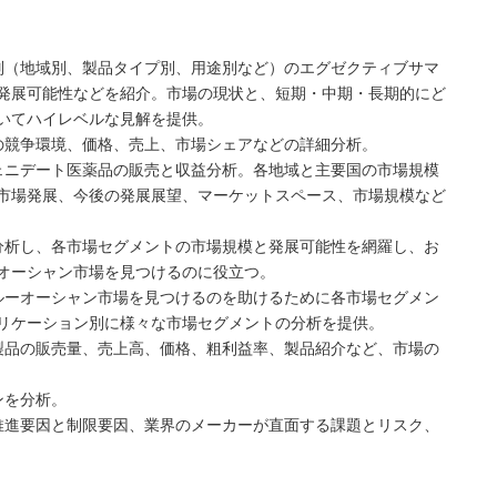
別（地域別、製品タイプ別、用途別など）のエグゼクティブサマ
発展可能性などを紹介。市場の現状と、短期・中期・長期的にど
いてハイレベルな見解を提供。
の競争環境、価格、売上、市場シェアなどの詳細分析。
ェニデート医薬品の販売と収益分析。各地域と主要国の市場規模
市場発展、今後の発展展望、マーケットスペース、市場規模など
分析し、各市場セグメントの市場規模と発展可能性を網羅し、お
オーシャン市場を見つけるのに役立つ。
ルーオーシャン市場を見つけるのを助けるために各市場セグメン
リケーション別に様々な市場セグメントの分析を提供。
製品の販売量、売上高、価格、粗利益率、製品紹介など、市場の
ンを分析。
推進要因と制限要因、業界のメーカーが直面する課題とリスク、