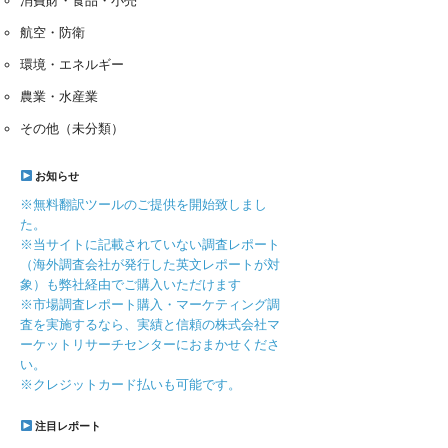
消費財・食品・小売
航空・防衛
環境・エネルギー
農業・水産業
その他（未分類）
お知らせ
※無料翻訳ツールのご提供を開始致しまし
た。
※当サイトに記載されていない調査レポート
（海外調査会社が発行した英文レポートが対
象）も弊社経由でご購入いただけます
※市場調査レポート購入・マーケティング調
査を実施するなら、実績と信頼の株式会社マ
ーケットリサーチセンターにおまかせくださ
い。
※クレジットカード払いも可能です。
注目レポート