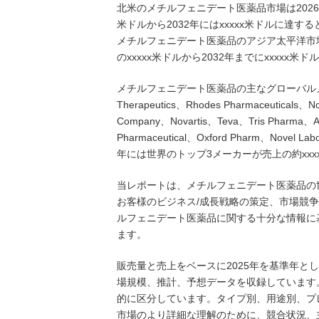
北米のメチルフェニデート医薬品市場は2026年か
米ドルから2032年にはxxxxx米ドルに達す
メチルフェニデート医薬品のアジア太平洋市場は2
のxxxxx米ドルから2032年までにxxxxx
メチルフェニデート医薬品の主なグローバルメーカーには
Therapeutics、Rhodes Pharmaceuticals、No
Company、Novartis、Teva、Tris Pharma、Am
Pharmaceutical、Oxford Pharm、Novel L
年には世界のトップ3メーカーが売上の約xxx
当レポートは、メチルフェニデート医薬品の
お客様のビジネス/成長戦略の策定、市場競
ルフェニデート医薬品に関する十分な情報に
ます。
販売量と売上をベースに2025年を基準年とし
場規模、推計、予想データを収録しています
的に区分しています。タイプ別、用途別、プ
市場のより詳細な理解のために、競合状況、