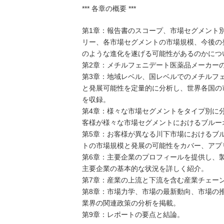
*** 各章の概要 ***
第1章：報告書のスコープ、市場セグメント
リー、各市場セグメントの市場規模、今後の
のような進化を遂げる可能性があるのかにつ
第2章：メチルフェニデート医薬品メーカー
第3章：地域レベル、国レベルでのメチルフ
と発展可能性を定量的に分析し、世界各国の
を収録。
第4章：様々な市場セグメントをタイプ別に
客様が様々な市場セグメントにおけるブルー
第5章：お客様が異なる川下市場におけるブ
トの市場規模と発展の可能性をカバー、アプ
第6章：主要企業のプロフィールを提供し、
主要企業の基本的な状況を詳しく紹介。
第7章：産業の上流と下流を含む産業チェー
第8章：市場力学、市場の最新動向、市場の
業界の関連政策の分析を掲載。
第9章：レポートの要点と結論。