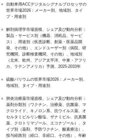
自動車用ACCデジタルシグナルプロセッサの
世界市場2026：メーカー別、地域別、タイ
プ・用途別
解剖病理学市場規模、シェア及び動向分析：
製品・サービス別（機器、消耗品、サービ
ス）、用途別（疾患診断、創薬・医薬品開
発、その他）、エンドユーザー別（病院、研
究機関、診断検査機関、その他）、地域別
（北米、欧州、アジア太平洋、中東・アフリ
カ、ラテンアメリカ）予測、2025-2033年
硫酸バリウムの世界市場2026：メーカー別、
地域別、タイプ・用途別
肺炎治療薬市場規模、シェア及び動向分析：
薬剤分類別（ワクチン、治療薬、抗菌薬、マ
クロライド、キノロン系、抗ウイルス薬、オ
セルタミビルリン酸塩、ザナミビル、抗真菌
薬、クロトリマゾール、エコナゾール）、タ
イプ別（薬剤、予防ワクチン、酸素療法）、
投与経路別（経口、非経口、その他）、年齢