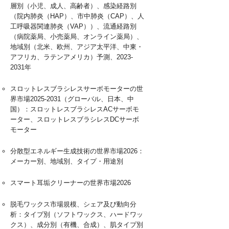
層別（小児、成人、高齢者）、感染経路別
（院内肺炎（HAP）、市中肺炎（CAP）、人
工呼吸器関連肺炎（VAP））、流通経路別
（病院薬局、小売薬局、オンライン薬局）、
地域別（北米、欧州、アジア太平洋、中東・
アフリカ、ラテンアメリカ）予測、2023-
2031年
スロットレスブラシレスサーボモーターの世
界市場2025-2031（グローバル、日本、中
国）：スロットレスブラシレスACサーボモ
ーター、スロットレスブラシレスDCサーボ
モーター
分散型エネルギー生成技術の世界市場2026：
メーカー別、地域別、タイプ・用途別
スマート耳垢クリーナーの世界市場2026
脱毛ワックス市場規模、シェア及び動向分
析：タイプ別（ソフトワックス、ハードワッ
クス）、成分別（有機、合成）、肌タイプ別