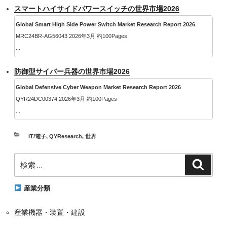
スマートハイサイドパワースイッチの世界市場2026
Global Smart High Side Power Switch Market Research Report 2026
MRC24BR-AG56043 2026年3月 約100Pages
...
防御型サイバー兵器の世界市場2026
Global Defensive Cyber Weapon Market Research Report 2026
QYR24DC00374 2026年3月 約100Pages
...
カ
IT/電子
,
QYResearch
,
世界
テ
検
ゴ
検
索
索:
リ
ー
産業分類
産業機器・装置・建設