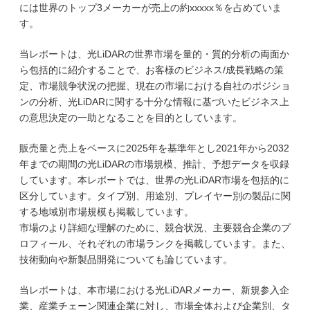
には世界のトップ3メーカーが売上の約xxxxx％を占めていま
す。
当レポートは、光LiDARの世界市場を量的・質的分析の両面か
ら包括的に紹介することで、お客様のビジネス/成長戦略の策
定、市場競争状況の把握、現在の市場における自社のポジショ
ンの分析、光LiDARに関する十分な情報に基づいたビジネス上
の意思決定の一助となることを目的としています。
販売量と売上をベースに2025年を基準年とし2021年から2032
年までの期間の光LiDARの市場規模、推計、予想データを収録
しています。本レポートでは、世界の光LiDAR市場を包括的に
区分しています。タイプ別、用途別、プレイヤー別の製品に関
する地域別市場規模も掲載しています。
市場のより詳細な理解のために、競合状況、主要競合企業のプ
ロフィール、それぞれの市場ランクを掲載しています。また、
技術動向や新製品開発についても論じています。
当レポートは、本市場における光LiDARメーカー、新規参入企
業、産業チェーン関連企業に対し、市場全体および企業別、タ