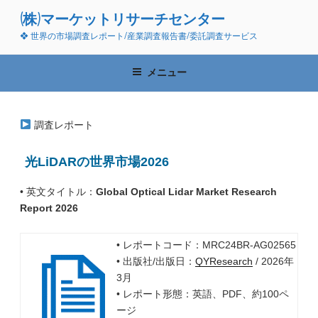
コ
(株)マーケットリサーチセンター
ン
❖ 世界の市場調査レポート/産業調査報告書/委託調査サービス
テ
ン
ツ
メニュー
へ
ス
キ
調査レポート
ッ
プ
光LiDARの世界市場2026
• 英文タイトル：
Global Optical Lidar Market Research
Report 2026
• レポートコード：MRC24BR-AG02565
• 出版社/出版日：
QYResearch
/ 2026年
3月
• レポート形態：英語、PDF、約100ペ
ージ