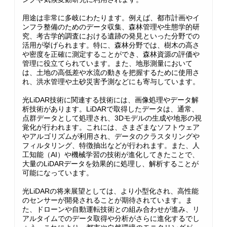
用途は非常に多岐にわたります。例えば、都市計画やイ
ンフラ整備のためのデータ収集、森林管理や生態学的研
究、考古学的調査における遺跡の発見といった分野での
活用が挙げられます。特に、森林分野では、樹木の高さ
や密度を正確に測定することができ、森林資源の評価や
管理に役立てられています。また、地形測量において
は、土地の高低差や水流の動きを把握するために使用さ
れ、洪水管理や土砂災害予測などにも寄与しています。
光LiDAR技術に関連する技術には、画像処理やデータ解
析技術があります。LiDARで取得したデータは、通常、
点群データとして処理され、3Dモデルの生成や地形の視
覚化が行われます。これには、さまざまなソフトウェア
やアルゴリズムが利用され、データのクラスタリングや
フィルタリング、特徴抽出などが行われます。また、人
工知能（AI）や機械学習の技術が進化してきたことで、
大量のLiDARデータを効果的に処理し、解析することが
可能になっています。
光LiDARの将来展望としては、より小型化され、高性能
のセンサーが開発されることが期待されています。ま
た、ドローンや自動運転技術との組み合わせが進み、リ
アルタイムでのデータ取得や分析がさらに進化するでし