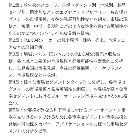
第1章：報告書のスコープ、市場セグメント別（地域別、製品
タイプ別、用途別など）のエグゼクティブサマリー、各市場セ
グメントの市場規模、今後の発展可能性などを紹介。市場の現
状と、短期・中期・長期的にどのような進化を遂げる可能性が
あるのかについてハイレベルな見解を提供。
第2章：光LiDARメーカーの競争環境、価格、売上、市場シェ
アなどの詳細分析。
第3章：地域レベル、国レベルでの光LiDARの販売と収益分
析。各地域と主要国の市場規模と発展可能性を定量的に分析
し、世界各国の市場発展、今後の発展展望、マーケットスペー
ス、市場規模などを収録。
第4章：様々な市場セグメントをタイプ別に分析し、各市場セ
グメントの市場規模と発展可能性を網羅し、お客様が様々な市
場セグメントにおけるブルーオーシャン市場を見つけるのに役
立つ。
第5章：お客様が異なる川下市場におけるブルーオーシャン市
場を見つけるのを助けるために各市場セグメントの市場規模と
発展の可能性をカバー、アプリケーション別に様々な市場セグ
メントの分析を提供。