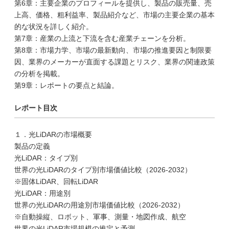
第6章：主要企業のプロフィールを提供し、製品の販売量、売
上高、価格、粗利益率、製品紹介など、市場の主要企業の基本
的な状況を詳しく紹介。
第7章：産業の上流と下流を含む産業チェーンを分析。
第8章：市場力学、市場の最新動向、市場の推進要因と制限要
因、業界のメーカーが直面する課題とリスク、業界の関連政策
の分析を掲載。
第9章：レポートの要点と結論。
レポート目次
１．光LiDARの市場概要
製品の定義
光LiDAR：タイプ別
世界の光LiDARのタイプ別市場価値比較（2026-2032）
※固体LiDAR、回転LiDAR
光LiDAR：用途別
世界の光LiDARの用途別市場価値比較（2026-2032）
※自動操縦、ロボット、軍事、測量・地図作成、航空
世界の光LiDAR市場規模の推定と予測