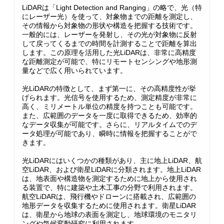
LiDARは「Light Detection and Ranging」の略で、光（特
にレーザー光）を使って、対象物までの距離を測定し、
その情報から対象物の形状や構造を把握する技術です。
一般的には、レーザーを発射し、その光が対象物に反射
して戻ってくるまでの時間を計測することで距離を算出
します。この原理を活用した光LiDARは、非常に高精度
な距離測定が可能で、特にリモートセンシングや地形測
量などで広く用いられています。
光LiDARの特徴として、まず第一に、その高精度性が挙
げられます。光信号を使用するため、測定精度が非常に
高く、ミリメートル単位の精度を持つことも可能です。
また、広範囲のデータを一度に取得できるため、効率的
なデータ収集が可能です。さらに、リアルタイムでのデ
ータ処理が可能であり、瞬時に情報を把握することがで
きます。
光LiDARにはいくつかの種類があり、主に地上LiDAR、航
空LiDAR、および衛星LiDARに分類されます。地上LiDAR
は、地表面や構造物を測定するために地上から使用され
る装置で、特に建築や土木工事の分野で利用されます。
航空LiDARは、飛行機やドローンに搭載され、広範囲の
地形データを収集するために使用されます。衛星LiDAR
は、衛星から地球の表面を測定し、地球環境のモニタリ
ングや気候変動研究に利用されます。