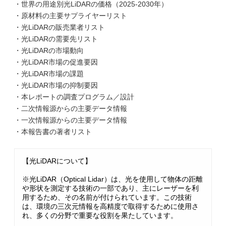
・世界の用途別光LiDARの価格（2025-2030年）
・原材料の主要サプライヤーリスト
・光LiDARの販売業者リスト
・光LiDARの需要先リスト
・光LiDARの市場動向
・光LiDAR市場の促進要因
・光LiDAR市場の課題
・光LiDAR市場の抑制要因
・本レポートの調査プログラム／設計
・二次情報源からの主要データ情報
・一次情報源からの主要データ情報
・本報告書の著者リスト
【光LiDARについて】
※光LiDAR（Optical Lidar）は、光を使用して物体の距離
や形状を測定する技術の一部であり、主にレーザーを利
用するため、その名前が付けられています。この技術
は、環境の三次元情報を高精度で取得するために使用さ
れ、多くの分野で重要な役割を果たしています。