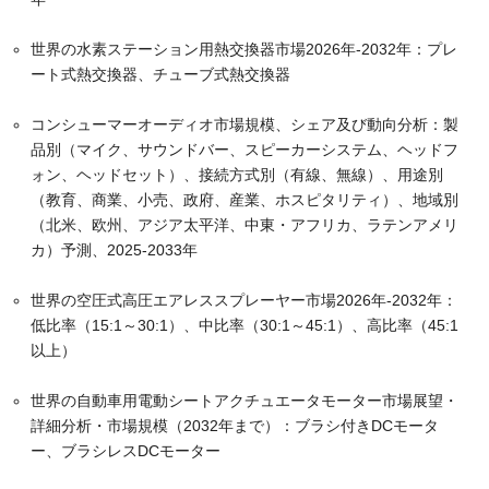
世界の水素ステーション用熱交換器市場2026年-2032年：プレ
ート式熱交換器、チューブ式熱交換器
コンシューマーオーディオ市場規模、シェア及び動向分析：製
品別（マイク、サウンドバー、スピーカーシステム、ヘッドフ
ォン、ヘッドセット）、接続方式別（有線、無線）、用途別
（教育、商業、小売、政府、産業、ホスピタリティ）、地域別
（北米、欧州、アジア太平洋、中東・アフリカ、ラテンアメリ
カ）予測、2025-2033年
世界の空圧式高圧エアレススプレーヤー市場2026年-2032年：
低比率（15:1～30:1）、中比率（30:1～45:1）、高比率（45:1
以上）
世界の自動車用電動シートアクチュエータモーター市場展望・
詳細分析・市場規模（2032年まで）：ブラシ付きDCモータ
ー、ブラシレスDCモーター