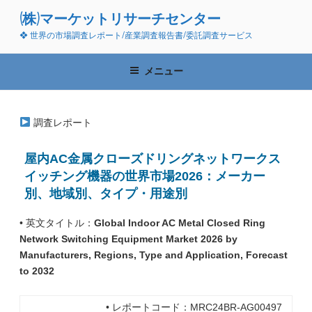
コ
(株)マーケットリサーチセンター
ン
❖ 世界の市場調査レポート/産業調査報告書/委託調査サービス
テ
ン
ツ
メニュー
へ
ス
キ
調査レポート
ッ
プ
屋内AC金属クローズドリングネットワークス
イッチング機器の世界市場2026：メーカー
別、地域別、タイプ・用途別
• 英文タイトル：
Global Indoor AC Metal Closed Ring
Network Switching Equipment Market 2026 by
Manufacturers, Regions, Type and Application, Forecast
to 2032
• レポートコード：MRC24BR-AG00497