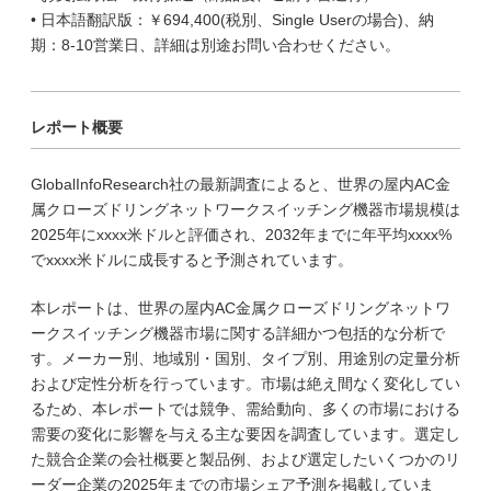
• 日本語翻訳版：￥694,400(税別、Single Userの場合)、納
期：8-10営業日、詳細は別途お問い合わせください。
レポート概要
GlobalInfoResearch社の最新調査によると、世界の屋内AC金
属クローズドリングネットワークスイッチング機器市場規模は
2025年にxxxx米ドルと評価され、2032年までに年平均xxxx%
でxxxx米ドルに成長すると予測されています。
本レポートは、世界の屋内AC金属クローズドリングネットワ
ークスイッチング機器市場に関する詳細かつ包括的な分析で
す。メーカー別、地域別・国別、タイプ別、用途別の定量分析
および定性分析を行っています。市場は絶え間なく変化してい
るため、本レポートでは競争、需給動向、多くの市場における
需要の変化に影響を与える主な要因を調査しています。選定し
た競合企業の会社概要と製品例、および選定したいくつかのリ
ーダー企業の2025年までの市場シェア予測を掲載していま