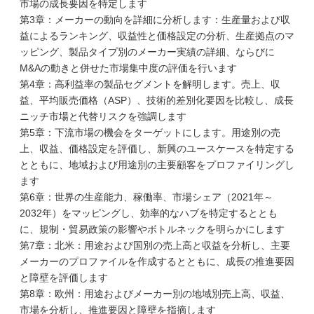
市場の成長要因を特定します
第3章：メーカーの動向を詳細に分析します：生産量および収
益によるランキング、収益性と価格設定の分析、生産拠点のマ
ッピング、製品タイプ別のメーカー実績の詳細、ならびに
M&Aの動きと併せた市場集中度の評価を行います
第4章：高利益率の製品セグメントを解明します。売上、収
益、平均販売価格（ASP）、技術的差別化要因を比較し、成長
ニッチ市場と代替リスクを強調します
第5章：下流市場の機会をターゲットにします。用途別の売
上、収益、価格設定を評価し、新興のユースケースを特定する
とともに、地域および用途別の主要顧客をプロファイリングし
ます
第6章：世界の生産能力、稼働率、市場シェア（2021年～
2032年）をマッピングし、効率的なハブを特定するととも
に、規制・貿易政策の影響やボトルネックを明らかにします
第7章：北米：用途および国別の売上高と収益を分析し、主要
メーカーのプロファイルを作成するとともに、成長の推進要因
と障壁を評価します
第8章：欧州：用途およびメーカー別の地域別売上高、収益、
市場を分析し、推進要因と障壁を指摘します