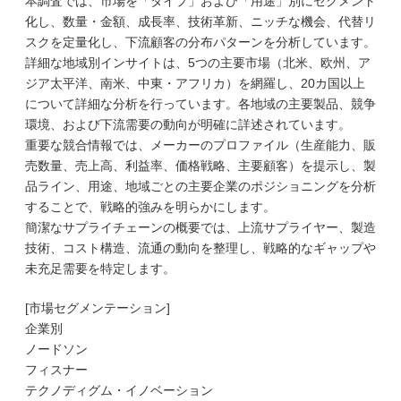
本調査では、市場を「タイプ」および「用途」別にセグメント
化し、数量・金額、成長率、技術革新、ニッチな機会、代替リ
スクを定量化し、下流顧客の分布パターンを分析しています。
詳細な地域別インサイトは、5つの主要市場（北米、欧州、ア
ジア太平洋、南米、中東・アフリカ）を網羅し、20カ国以上
について詳細な分析を行っています。各地域の主要製品、競争
環境、および下流需要の動向が明確に詳述されています。
重要な競合情報では、メーカーのプロファイル（生産能力、販
売数量、売上高、利益率、価格戦略、主要顧客）を提示し、製
品ライン、用途、地域ごとの主要企業のポジショニングを分析
することで、戦略的強みを明らかにします。
簡潔なサプライチェーンの概要では、上流サプライヤー、製造
技術、コスト構造、流通の動向を整理し、戦略的なギャップや
未充足需要を特定します。
[市場セグメンテーション]
企業別
ノードソン
フィスナー
テクノディグム・イノベーション