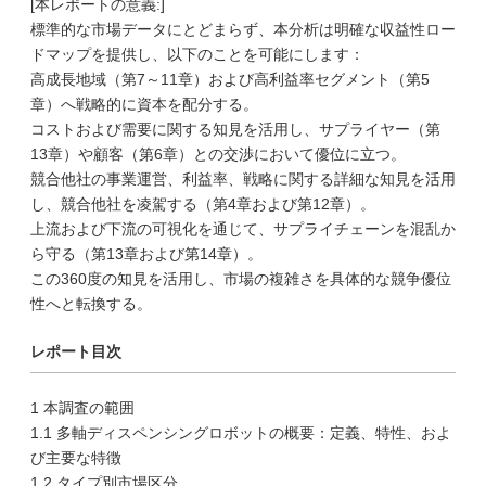
[本レポートの意義:]
標準的な市場データにとどまらず、本分析は明確な収益性ロー
ドマップを提供し、以下のことを可能にします：
高成長地域（第7～11章）および高利益率セグメント（第5
章）へ戦略的に資本を配分する。
コストおよび需要に関する知見を活用し、サプライヤー（第
13章）や顧客（第6章）との交渉において優位に立つ。
競合他社の事業運営、利益率、戦略に関する詳細な知見を活用
し、競合他社を凌駕する（第4章および第12章）。
上流および下流の可視化を通じて、サプライチェーンを混乱か
ら守る（第13章および第14章）。
この360度の知見を活用し、市場の複雑さを具体的な競争優位
性へと転換する。
レポート目次
1 本調査の範囲
1.1 多軸ディスペンシングロボットの概要：定義、特性、およ
び主要な特徴
1.2 タイプ別市場区分