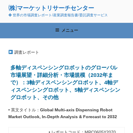
コ
(株)マーケットリサーチセンター
ン
❖ 世界の市場調査レポート/産業調査報告書/委託調査サービス
テ
ン
ツ
メニュー
へ
ス
キ
調査レポート
ッ
プ
多軸ディスペンシングロボットのグローバル
市場展望・詳細分析・市場規模（2032年ま
で）：3軸ディスペンシングロボット、4軸デ
ィスペンシングロボット、5軸ディスペンシン
グロボット、その他
• 英文タイトル：
Global Multi-axis Dispensing Robot
Market Outlook, In‑Depth Analysis & Forecast to 2032
• レポートコード：MRC0605Y2070