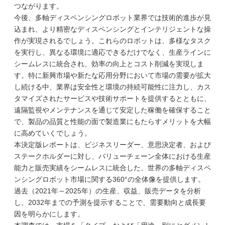
つながります。
今後、多軸ディスペンシングロボット業界では技術的進歩が見
込まれ、より精密なディスペンシングとインテリジェントな操
作が実現されるでしょう。これらのロボットは、多様なタスク
を実行し、異なる環境に適応できるだけでなく、生産ラインに
シームレスに統合され、効率の向上とコスト削減を実現しま
す。特に新興市場や新たな応用分野において市場の需要が拡大
し続ける中、業界は安全性と環境の持続可能性に注力し、カス
タマイズされたサービスや技術サポートを提供するとともに、
遠隔監視やメンテナンスを通じて安定した稼働を確保すること
で、製品の品質と性能の面で製造業にもたらすメリットを大幅
に高めていくでしょう。
本決定版レポートは、ビジネスリーダー、意思決定者、および
ステークホルダーに対し、バリューチェーン全体における生産
能力と販売実績をシームレスに統合した、世界の多軸ディスペ
ンシングロボット市場に関する360°の全体像を提供します。
過去（2021年～2025年）の生産、収益、販売データを分析
し、2032年までの予測を提示することで、需要動向と成長要
因を明らかにします。