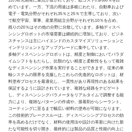
ムの研究開発に重点が置かれており、総コストの約60％を占
めています。一方、下流の用途は多岐にわたり、自動車および
電子・電気分野がそれぞれ35％と25％で主導しており、次い
で航空宇宙、軍事、産業用組立分野がそれぞれ10％を占め、
残りの20％はその他の分野に分散しています。多軸ディスペ
ンシングロボットの市場需要は継続的に増加しており、ビジネ
スチャンスは主にハイエンドのカスタマイズソリューションと
インテリジェントなアップグレードに集中しています。
多軸ディスペンシングロボットは、精度と制御においてパラダ
イムシフトをもたらし、比類のない精度と柔軟性をもって複雑
なディスペンシング作業を実行することができます。従来の単
軸システムの限界を克服したこれらの先進的なロボットは、材
料塗布プロセスを最適化し、一貫性があり再現性のある結果を
保証するように設計されています。複雑な経路をナビゲート
し、ディスペンシングパラメータをリアルタイムで調整する能
力により、複雑なパターンの作成や、接着剤からシーラント、
コーティングに至るまで幅広い材料の塗布が可能になります。
この技術的ブレークスルーは、ディスペンシングプロセスの効
率を高めるだけでなく、材料の使用法や設計の革新に向けた新
たな可能性を切り開き、最終的には製品の品質と性能の向上に