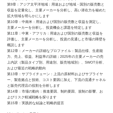
第9章：アジア太平洋地域：用途および地域・国別の販売数と
収益を定量化し、主要メーカーを分析し、高い潜在力を秘めた
拡大領域を明らかにします
第10章：中南米：用途および国別の販売数と収益を測定し、
主要メーカーを分析し、投資機会と課題を特定します
第11章：中東・アフリカ：用途および国別の販売数と収益を
評価し、主要メーカーを分析し、投資の見通しと市場の障壁を
概説します
第12章：メーカーの詳細なプロファイル：製品仕様、生産能
力、売上、収益、利益率の詳細；2025年の主要メーカーの売
上内訳（製品タイプ別、用途別、販売地域別）、SWOT分析、
および最近の戦略的動向
第13章：サプライチェーン：上流の原材料およびサプライヤ
ー、製造拠点と技術、コスト要因に加え、下流の流通チャネル
と販売代理店の役割を分析します
第14章：市場の動向：推進要因、制約要因、規制の影響、お
よびリスク軽減戦略を探ります
第15章：実践的な結論と戦略的提言