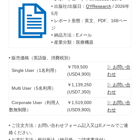
• 出版社/出版日：
QYResearch
/ 2026年
5月
• レポート形態：英文、PDF、168ペー
ジ
• 納品方法：Eメール
• 産業分類：医療機器
• 販売価格（英語版、消費税別）
￥759,500
▷ お問い合
Single User（1名利用）
(USD4,900)
わせ
￥1,139,250
▷ お問い合
Multi User（5名利用）
(USD7,350)
わせ
Corporate User（利用人
￥1,519,000
▷ お問い合
数無制限）
(USD9,800)
わせ
• ご注文方法：お問い合わせフォーム記入又はEメールでご連
絡ください。
• お支払方法：銀行振込（納品後、ご請求書送付）