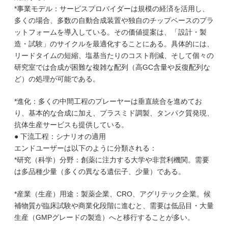
*事業モデル：サービスプロバイダーは規模の経済を活用し、
多くの場合、多数の自動合成装置や独自のチップベースのプラ
ットフォームを導入している。その価値提案は、「設計・製
造・試験」のサイクルを最適化することにある。具体的には、
リードタイムの短縮、塩基当たりのコスト削減、そして個々の
研究室では合成が困難な複雑な配列（高GC含量や反復配列な
ど）の処理が可能である。
*進化：多くの中間工程のプレーヤーは垂直統合を進めてお
り、基本的な合成に加え、プラスミド調製、タンパク質発現、
抗体生産サービスも提供している。
● 下流工程：シナリオの適用
エンドユーザーは以下のように分類される：
*研究（科学）分野：創薬に注力する大学や非営利機関。需要
は多品種少量（多くの異なる遺伝子、少量）である。
*産業（生産）用途：製薬企業、CRO、アグリテック企業。候
補物質が臨床試験や商業化段階に進むと、需要は低品目・大量
生産（GMPグレードの製造）へと移行することが多い。