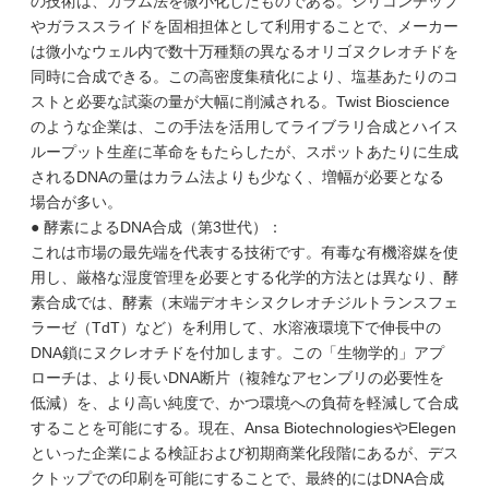
の技術は、カラム法を微小化したものである。シリコンチップ
やガラススライドを固相担体として利用することで、メーカー
は微小なウェル内で数十万種類の異なるオリゴヌクレオチドを
同時に合成できる。この高密度集積化により、塩基あたりのコ
ストと必要な試薬の量が大幅に削減される。Twist Bioscience
のような企業は、この手法を活用してライブラリ合成とハイス
ループット生産に革命をもたらしたが、スポットあたりに生成
されるDNAの量はカラム法よりも少なく、増幅が必要となる
場合が多い。
● 酵素によるDNA合成（第3世代）：
これは市場の最先端を代表する技術です。有毒な有機溶媒を使
用し、厳格な湿度管理を必要とする化学的方法とは異なり、酵
素合成では、酵素（末端デオキシヌクレオチジルトランスフェ
ラーゼ（TdT）など）を利用して、水溶液環境下で伸長中の
DNA鎖にヌクレオチドを付加します。この「生物学的」アプ
ローチは、より長いDNA断片（複雑なアセンブリの必要性を
低減）を、より高い純度で、かつ環境への負荷を軽減して合成
することを可能にする。現在、Ansa BiotechnologiesやElegen
といった企業による検証および初期商業化段階にあるが、デス
クトップでの印刷を可能にすることで、最終的にはDNA合成