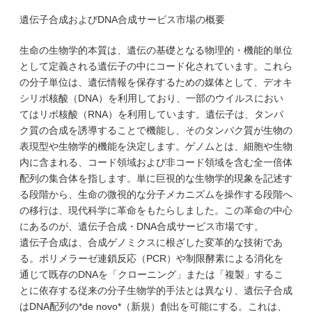
遺伝子合成およびDNA合成サービス市場の概要
生命の生物学的本質は、遺伝の基礎となる物理的・機能的単位
として定義される遺伝子の中にコード化されています。これら
の分子単位は、遺伝情報を保存するための媒体として、デオキ
シリボ核酸（DNA）を利用しており、一部のウイルスにおい
てはリボ核酸（RNA）を利用しています。遺伝子は、タンパ
ク質の合成を誘導することで機能し、そのタンパク質が生物の
表現型や生物学的機能を決定します。ゲノムとは、細胞や生物
内に含まれる、コード領域および非コード領域を含む全一倍体
配列の集合体を指します。単に巨視的な生物学的現象を記述す
る段階から、生命の微視的な分子メカニズムを操作する段階へ
の移行は、現代科学に革命をもたらしました。この革命の中心
にあるのが、遺伝子合成・DNA合成サービス市場です。
遺伝子合成は、合成ゲノミクスに根ざした変革的な技術であ
る。ポリメラーゼ連鎖反応（PCR）や制限酵素による消化を
通じて既存のDNAを「クローニング」または「複製」するこ
とに依存する従来の分子生物学的手法とは異なり、遺伝子合成
はDNA配列の*de novo*（新規）創出を可能にする。これは、