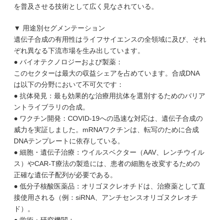
を普及させる技術として広く見なされている。
▼ 用途別セグメンテーション
遺伝子合成の有用性はライフサイエンスの全領域に及び、それ
ぞれ異なる下流市場を生み出しています。
● バイオテクノロジーおよび製薬：
このセクターは最大の収益シェアを占めています。合成DNA
は以下の分野において不可欠です：
● 抗体発見：最も効果的な治療用抗体を選別するためのバリア
ントライブラリの合成。
● ワクチン開発：COVID-19への迅速な対応は、遺伝子合成の
威力を実証しました。mRNAワクチンは、転写のために合成
DNAテンプレートに依存している。
● 細胞・遺伝子治療：ウイルスベクター（AAV、レンチウイル
ス）やCAR-T療法の製造には、患者の細胞を改変するための
正確な遺伝子配列が必要である。
● 低分子核酸医薬品：オリゴヌクレオチドは、治療薬として直
接使用される（例：siRNA、アンチセンスオリゴヌクレオチ
ド）。