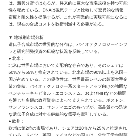
は、新興分野ではあるが、将来的に巨大な市場規模を持つ可能
性を秘めている。DNAは磁気テープと比較して驚異的な情報
密度と耐久性を提供するが、これが商業的に実現可能になるに
は、現在の合成コストを数桁削減する必要がある。
▼ 地域別市場分析
遺伝子合成市場の世界的な分布は、バイオテクノロジーインフ
ラと研究開発投資の広範な状況を反映している。
● 北米：
北米は世界市場において支配的な存在であり、そのシェアは
50%から55%と推定されている。北米市場の90%以上を米国一
国が占めている。この優位性は、世界最高レベルの製薬大手企
業の集積、バイオテクノロジー系スタートアップ向けの強固な
ベンチャーキャピタル・エコシステム、およびNIHなどの機関
を通じた多額の政府資金によって支えられている。ボストン、
サンフランシスコ、サンディエゴの各ハブが、高品質かつ迅速
な遺伝子合成に対する継続的な需要を牽引している。
● 欧州：
欧州は第2位の市場であり、シェアは20％から25％と推定され
ている。ドイツ、英国、スイスなどの国々は、化学工学や製薬