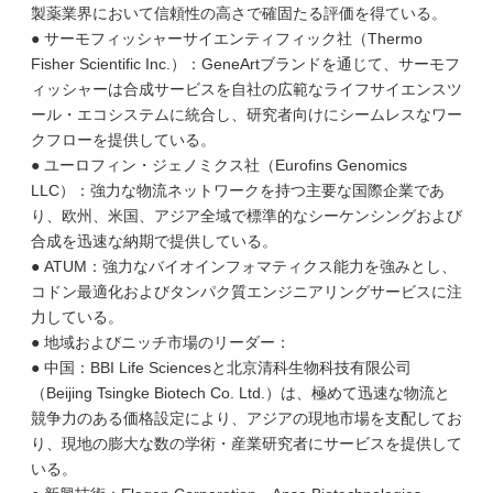
製薬業界において信頼性の高さで確固たる評価を得ている。
● サーモフィッシャーサイエンティフィック社（Thermo
Fisher Scientific Inc.）：GeneArtブランドを通じて、サーモフ
ィッシャーは合成サービスを自社の広範なライフサイエンスツ
ール・エコシステムに統合し、研究者向けにシームレスなワー
クフローを提供している。
● ユーロフィン・ジェノミクス社（Eurofins Genomics
LLC）：強力な物流ネットワークを持つ主要な国際企業であ
り、欧州、米国、アジア全域で標準的なシーケンシングおよび
合成を迅速な納期で提供している。
● ATUM：強力なバイオインフォマティクス能力を強みとし、
コドン最適化およびタンパク質エンジニアリングサービスに注
力している。
● 地域およびニッチ市場のリーダー：
● 中国：BBI Life Sciencesと北京清科生物科技有限公司
（Beijing Tsingke Biotech Co. Ltd.）は、極めて迅速な物流と
競争力のある価格設定により、アジアの現地市場を支配してお
り、現地の膨大な数の学術・産業研究者にサービスを提供して
いる。