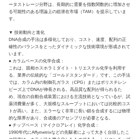
ータストレージ分野は、長期的に需要を指数関数的に増加させ
る可能性のある理論上の総潜在市場（TAM）を提示していま
す。
▼ 技術動向と進化
DNA合成の手法は多様化しており、コスト、速度、配列の正
確性のバランスをとったダイナミックな技術環境が形成されて
います。
● カラムベースの化学合成：
これは、固相ホスホラミダイト・トリエステル化学を利用す
る、業界の伝統的な「ゴールドスタンダード」です。この手法
では、カラム内の制御孔ガラス（CPG）またはポリスチレン
ビーズ上でDNAが伸長される。高品質な配列が得られるた
め、現在の自動合成装置における主流技術となっているが、試
薬消費量が多く、大規模なスループットにおいては比較的コス
トが高い。また、エラーなく非常に長い鎖を合成するには物理
的な限界があり、合成後のアセンブリが必要となる。
● チップベース（マイクロアレイ）化学合成：
1990年代にAffymetrixなどの先駆者によって大きく台頭したこ