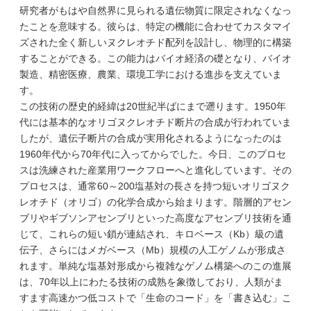
研究者がもはや自然界に見られる遺伝物質に限定されなくなっ
たことを意味する。彼らは、特定の機能に合わせてカスタマイ
ズされた全く新しいヌクレオチド配列を設計し、物理的に構築
することができる。この能力はバイオ経済の礎となり、バイオ
製造、精密医療、農業、環境工学における進歩を支えていま
す。
この技術の歴史的経緯は20世紀半ばにまで遡ります。1950年
代には基本的なオリゴヌクレオチド断片の合成が行われていま
したが、遺伝子断片の合成が実用化されるようになったのは
1960年代から70年代に入ってからでした。今日、このプロセ
スは洗練された産業用ワークフローへと進化しています。その
プロセスは、通常60～200塩基対の長さを持つ短いオリゴヌク
レオチド（オリゴ）の化学合成から始まります。階層的アセン
ブリやギブソンアセンブリといった高度なアセンブリ技術を通
じて、これらの短い鎖が連結され、キロベース（Kb）級の遺
伝子、さらにはメガベース（Mb）規模の人工ゲノムが形成さ
れます。単純な塩基対形成から複雑なゲノム構築へのこの進展
は、70年以上にわたる技術の成熟を象徴しており、人類がま
すます高速かつ低コストで「生命のコード」を「書き込む」こ