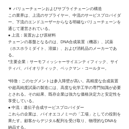
▼ バリューチェーンおよびサプライチェーンの構造
この業界は、上流のサプライヤー、中流のサービスプロバイダ
ー、下流のエンドユーザーからなる明確なバリューチェーンを
通じて運営されている。
● 上流：装置および原材料
チェーンの基盤となるのは、DNA合成装置（機器）、試薬
（ホスホラミダイト、溶媒）、および消耗品のメーカーであ
る。
*主要企業：サーモフィッシャーサイエンティフィック、サイ
ティバ、バイオリティック、ベックマン・コールター。
*特徴：このセグメントは参入障壁が高い。高精度な合成装置
や超高純度試薬の製造には、高度な化学工学の専門知識が必要
とされる。その結果、既存企業は強力な価格決定力と安定性を
享受している。
● 中流：遺伝子合成サービスプロバイダー
これらの企業は、バイオエコノミーの「工場」としての役割を
果たす。顧客からデジタル配列を受け取り、物理的なDNAを
納品する。