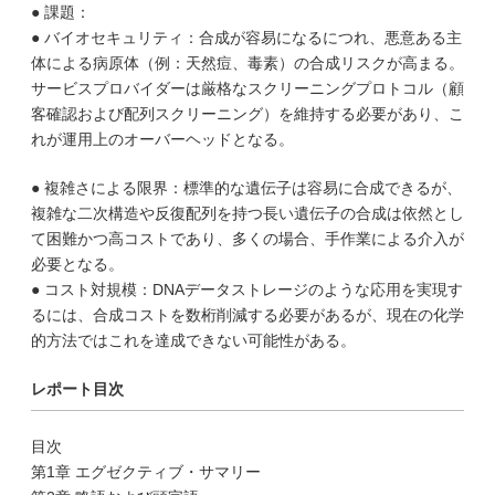
● 課題：
● バイオセキュリティ：合成が容易になるにつれ、悪意ある主
体による病原体（例：天然痘、毒素）の合成リスクが高まる。
サービスプロバイダーは厳格なスクリーニングプロトコル（顧
客確認および配列スクリーニング）を維持する必要があり、こ
れが運用上のオーバーヘッドとなる。
● 複雑さによる限界：標準的な遺伝子は容易に合成できるが、
複雑な二次構造や反復配列を持つ長い遺伝子の合成は依然とし
て困難かつ高コストであり、多くの場合、手作業による介入が
必要となる。
● コスト対規模：DNAデータストレージのような応用を実現す
るには、合成コストを数桁削減する必要があるが、現在の化学
的方法ではこれを達成できない可能性がある。
レポート目次
目次
第1章 エグゼクティブ・サマリー