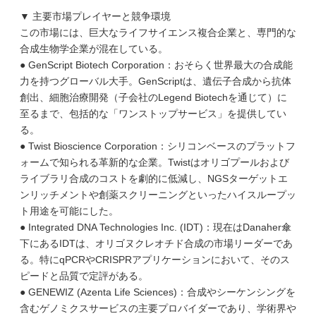
▼ 主要市場プレイヤーと競争環境
この市場には、巨大なライフサイエンス複合企業と、専門的な
合成生物学企業が混在している。
● GenScript Biotech Corporation：おそらく世界最大の合成能
力を持つグローバル大手。GenScriptは、遺伝子合成から抗体
創出、細胞治療開発（子会社のLegend Biotechを通じて）に
至るまで、包括的な「ワンストップサービス」を提供してい
る。
● Twist Bioscience Corporation：シリコンベースのプラットフ
ォームで知られる革新的な企業。Twistはオリゴプールおよび
ライブラリ合成のコストを劇的に低減し、NGSターゲットエ
ンリッチメントや創薬スクリーニングといったハイスループッ
ト用途を可能にした。
● Integrated DNA Technologies Inc. (IDT)：現在はDanaher傘
下にあるIDTは、オリゴヌクレオチド合成の市場リーダーであ
る。特にqPCRやCRISPRアプリケーションにおいて、そのス
ピードと品質で定評がある。
● GENEWIZ (Azenta Life Sciences)：合成やシーケンシングを
含むゲノミクスサービスの主要プロバイダーであり、学術界や