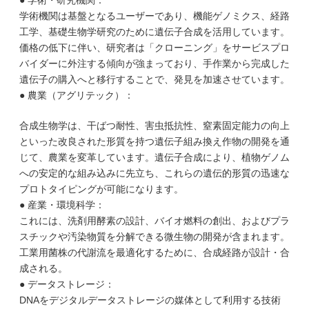
● 学術・研究機関：
学術機関は基盤となるユーザーであり、機能ゲノミクス、経路
工学、基礎生物学研究のために遺伝子合成を活用しています。
価格の低下に伴い、研究者は「クローニング」をサービスプロ
バイダーに外注する傾向が強まっており、手作業から完成した
遺伝子の購入へと移行することで、発見を加速させています。
● 農業（アグリテック）：
合成生物学は、干ばつ耐性、害虫抵抗性、窒素固定能力の向上
といった改良された形質を持つ遺伝子組み換え作物の開発を通
じて、農業を変革しています。遺伝子合成により、植物ゲノム
への安定的な組み込みに先立ち、これらの遺伝的形質の迅速な
プロトタイピングが可能になります。
● 産業・環境科学：
これには、洗剤用酵素の設計、バイオ燃料の創出、およびプラ
スチックや汚染物質を分解できる微生物の開発が含まれます。
工業用菌株の代謝流を最適化するために、合成経路が設計・合
成される。
● データストレージ：
DNAをデジタルデータストレージの媒体として利用する技術