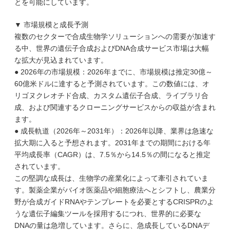
とを可能にしています。
▼ 市場規模と成長予測
複数のセクターで合成生物学ソリューションへの需要が加速す
る中、世界の遺伝子合成およびDNA合成サービス市場は大幅
な拡大が見込まれています。
● 2026年の市場規模：2026年までに、市場規模は推定30億～
60億米ドルに達すると予測されています。この数値には、オ
リゴヌクレオチド合成、カスタム遺伝子合成、ライブラリ合
成、および関連するクローニングサービスからの収益が含まれ
ます。
● 成長軌道（2026年～2031年）：2026年以降、業界は急速な
拡大期に入ると予想されます。2031年までの期間における年
平均成長率（CAGR）は、7.5％から14.5％の間になると推定
されています。
この堅調な成長は、生物学の産業化によって牽引されていま
す。製薬企業がバイオ医薬品や細胞療法へとシフトし、農業分
野が合成ガイドRNAやテンプレートを必要とするCRISPRのよ
うな遺伝子編集ツールを採用するにつれ、世界的に必要な
DNAの量は急増しています。さらに、急成長しているDNAデ