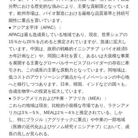
分野における歴史的な強みにより、主要な貢献国となっていま
す。欧州市場は、バイオ製造における厳格な品質基準と持続可
能性に重点を置いています。
● アジア太平洋（APAC）：
APACは最も急成長している地域であり、現在、世界シェアの
15％から20％を占めると推定されていますが、急速に拡大し
ています。中国は、政府の戦略的イニシアチブ（バイオ経済5
カ年計画など）や、同国に本社を置く、あるいは大規模な事業
を展開する主要なグローバルサービスプロバイダーの存在に牽
引され、この成長の主要な原動力となっています。同地域は、
低コストのアウトソーシング拠点からイノベーションの中心地
へと移行しつつあります。日本、韓国、インドなどの国々も、
合成生物学への投資を拡大しています。
● ラテンアメリカおよび中東・アフリカ（MEA）：
これらの地域は現在、比較的小規模な市場であり、ラテンアメ
リカは3％～5％、MEAは2％～4％と推定されている。しか
し、特にブラジル（アグリテックに重点）や中東の一部地域
（医療の近代化およびゲノム研究イニシアチブ）において、成
長の兆しが見られる。