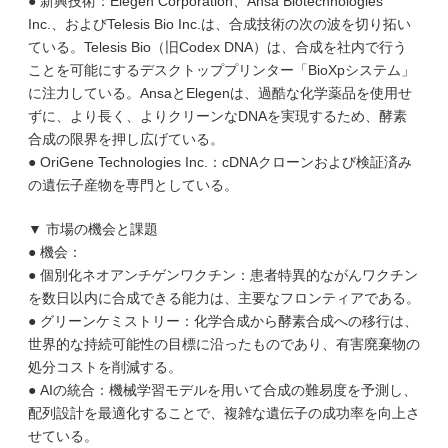
● 新興技術：Elegen Corporation、Ansa Biotechnologies
Inc.、およびTelesis Bio Inc.は、合成技術の次の波を切り拓い
ている。Telesis Bio（旧Codex DNA）は、合成を社内で行う
ことを可能にするデスクトッププリンター「BioXpシステム」
に注力している。AnsaとElegenは、過酷な化学薬品を使用せ
ずに、より長く、よりクリーンなDNAを実現するため、酵素
合成の限界を押し広げている。
● OriGene Technologies Inc.：cDNAクローンおよび検証済み
の遺伝子産物を専門としている。
▼ 市場の機会と課題
● 機会：
● 個別化ネオアンチゲンワクチン：患者特異的ながんワクチン
を数日以内に合成できる能力は、主要なフロンティアである。
● グリーンケミストリー：化学合成から酵素合成への移行は、
世界的な持続可能性の目標に沿ったものであり、有害廃棄物の
処分コストを削減する。
● AIの統合：機械学習モデルを用いて合成の難易度を予測し、
配列設計を最適化することで、複雑な遺伝子の成功率を向上さ
せている。