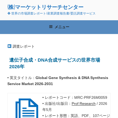
コ
(株)マーケットリサーチセンター
ン
❖ 世界の市場調査レポート/産業調査報告書/委託調査サービス
テ
ン
ツ
メニュー
へ
ス
キ
調査レポート
ッ
プ
遺伝子合成・DNA合成サービスの世界市場
2026年
• 英文タイトル：
Global Gene Synthesis & DNA Synthesis
Service Market 2026-2031
• レポートコード：MRC-PRF26M0059
• 出版社/出版日：
Prof Research
/ 2026
年5月
• レポート形態：英語、PDF、107ページ