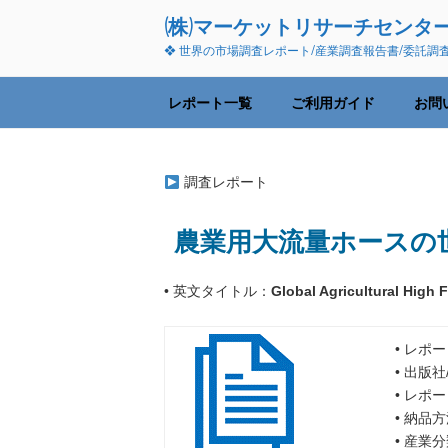
コ
(株)マーケットリサーチセンタ
ン
❖ 世界の市場調査レポート/産業調査報告書/委託調
テ
ン
ツ
レポート一覧
ご利用ガイド
お問
へ
ス
キ
調査レポート
ッ
プ
農業用大流量ホースの世
• 英文タイトル：
Global Agricultural High
• レポー
• 出版
• レポ
• 納品
• 産業分類