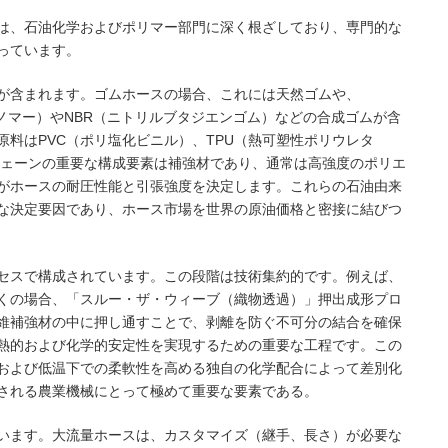
は、石油化学およびポリマー部門に深く根ざしており、専門的な
っています。
が含まれます。ゴムホースの場合、これには天然ゴムや、
ノマー）やNBR（ニトリルブタジエンゴム）などの合成ゴムが含
料はPVC（ポリ塩化ビニル）、TPU（熱可塑性ポリウレタ
チェーンの重要な構成要素は補強材であり、通常は高強度のポリエ
がホースの耐圧性能と引張強度を決定します。これらの石油由来
な決定要因であり、ホース市場を世界の原油価格と密接に結びつ
セスで構成されています。この段階は技術集約的です。例えば、
くの場合、「スルー・ザ・ウィーブ（織物透過）」押出成形プロ
維補強材の中に押し通すことで、剥離を防ぐ不可分の結合を確保
熱的および化学的安定性を実現するための重要な工程です。この
および低温下での柔軟性を高める独自の化学配合によって差別化
される農業機械にとって極めて重要な要素である。
います。大流量ホースは、カスタマイズ（継手、長さ）が必要な