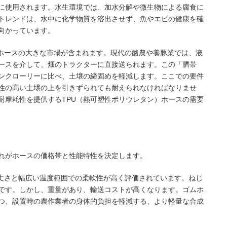
に使用されます。水生環境では、加水分解や微生物による腐食に
トレンドは、水中に化学物質を溶出させず、魚やエビの健康を確
向かっています。
用ホースの大きな市場が含まれます。現代の酪農や養豚業では、液
ースを介して、畑のトラクターに直接送られます。この「臍帯
ンクローリーに比べ、土壌の締固めを軽減します。ここでの要件
性の高い土壌の上を引きずられても耐えられなければなりませ
耐摩耗性を提供するTPU（熱可塑性ポリウレタン）ホースの需要
れがホースの価格帯と性能特性を決定します。
頑丈さと幅広い温度範囲での柔軟性が高く評価されています。ねじ
です。しかし、重量があり、輸送コストが高くなります。ゴムホ
つ、設置時の農作業者の身体的負担を軽減する、より軽量な合成