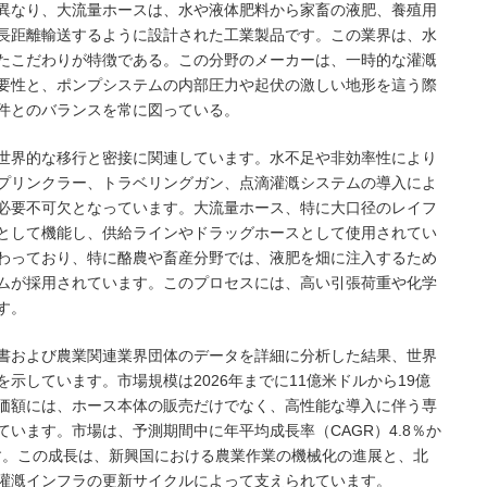
異なり、大流量ホースは、水や液体肥料から家畜の液肥、養殖用
長距離輸送するように設計された工業製品です。この業界は、水
たこだわりが特徴である。この分野のメーカーは、一時的な灌漑
要性と、ポンプシステムの内部圧力や起伏の激しい地形を這う際
件とのバランスを常に図っている。
世界的な移行と密接に関連しています。水不足や非効率性により
プリンクラー、トラベリングガン、点滴灌漑システムの導入によ
必要不可欠となっています。大流量ホース、特に大口径のレイフ
として機能し、供給ラインやドラッグホースとして使用されてい
わっており、特に酪農や畜産分野では、液肥を畑に注入するため
ムが採用されています。このプロセスには、高い引張荷重や化学
す。
書および農業関連業界団体のデータを詳細に分析した結果、世界
示しています。市場規模は2026年までに11億米ドルから19億
価額には、ホース本体の販売だけでなく、高性能な導入に伴う専
います。市場は、予測期間中に年平均成長率（CAGR）4.8％か
ます。この成長は、新興国における農業作業の機械化の進展と、北
灌漑インフラの更新サイクルによって支えられています。