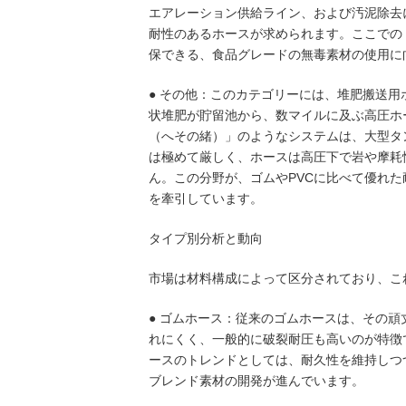
エアレーション供給ライン、および汚泥除去
耐性のあるホースが求められます。ここでの
保できる、食品グレードの無毒素材の使用に
● その他：このカテゴリーには、堆肥搬送
状堆肥が貯留池から、数マイルに及ぶ高圧ホ
（へその緒）」のようなシステムは、大型タ
は極めて厳しく、ホースは高圧下で岩や摩耗
ん。この分野が、ゴムやPVCに比べて優れた
を牽引しています。
タイプ別分析と動向
市場は材料構成によって区分されており、こ
● ゴムホース：従来のゴムホースは、その
れにくく、一般的に破裂耐圧も高いのが特徴
ースのトレンドとしては、耐久性を維持しつ
ブレンド素材の開発が進んでいます。