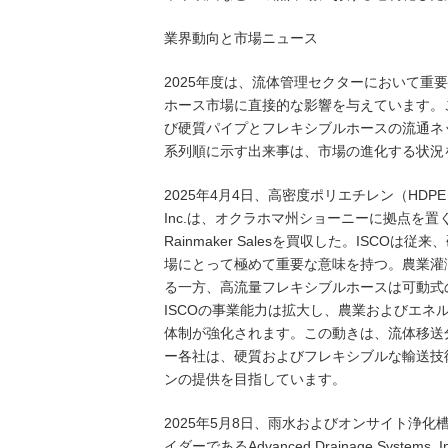
業界動向と市場ニュース
2025年度は、流体管理セクターにおいて
ホース市場に直接的な影響を与えています。
び硬質パイプとフレキシブルホースの流通ネ
系列順に示す出来事は、市場の進化する状況
2025年4月4日、高密度ポリエチレン（HDPE）
Inc.は、オクラホマ州ショーニーに拠点を
Rainmaker Salesを買収した。IS
場にとって極めて重要な意味を持つ。農業灌
る一方、高流量フレキシブルホースは可動式
ISCOの事業能力は拡大し、農業およびエ
体制が強化されます。この動きは、流体移送
ー各社は、硬質およびフレキシブルな輸送技
ンの提供を目指しています。
2025年5月8日、雨水およびオンサイト浄
イダーであるAdvanced Drainage Systems,