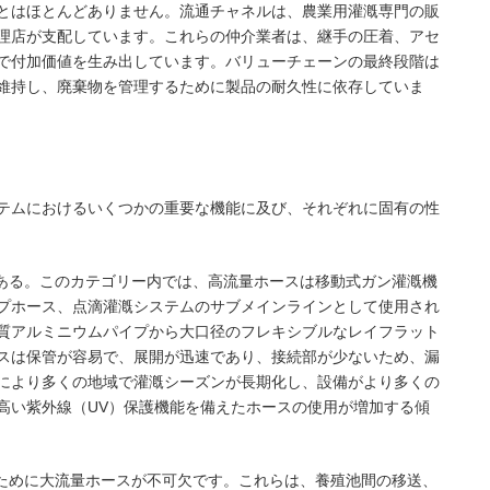
とはほとんどありません。流通チャネルは、農業用灌漑専門の販
理店が支配しています。これらの仲介業者は、継手の圧着、アセ
で付加価値を生み出しています。バリューチェーンの最終段階は
維持し、廃棄物を管理するために製品の耐久性に依存していま
テムにおけるいくつかの重要な機能に及び、それぞれに固有の性
である。このカテゴリー内では、高流量ホースは移動式ガン灌漑機
プホース、点滴灌漑システムのサブメインラインとして使用され
質アルミニウムパイプから大口径のフレキシブルなレイフラット
スは保管が容易で、展開が迅速であり、接続部が少ないため、漏
により多くの地域で灌漑シーズンが長期化し、設備がより多くの
高い紫外線（UV）保護機能を備えたホースの使用が増加する傾
のために大流量ホースが不可欠です。これらは、養殖池間の移送、