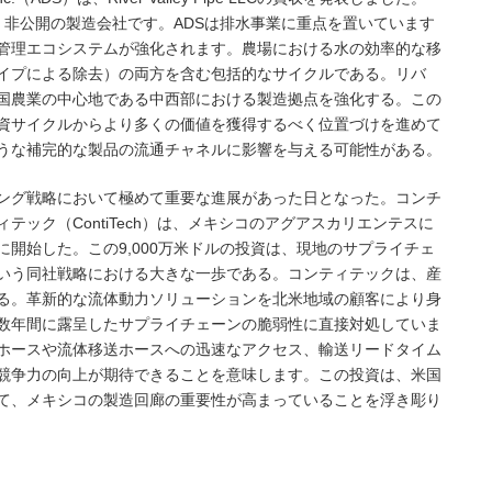
に拠点を置く非公開の製造会社です。ADSは排水事業に重点を置いています
管理エコシステムが強化されます。農場における水の効率的な移
イプによる除去）の両方を含む包括的なサイクルである。リバ
米国農業の中心地である中西部における製造拠点を強化する。この
資サイクルからより多くの価値を獲得するべく位置づけを進めて
うな補完的な製品の流通チャネルに影響を与える可能性がある。
アリング戦略において極めて重要な進展があった日となった。コンチ
ック（ContiTech）は、メキシコのアグアスカリエンテスに
開始した。この9,000万米ドルの投資は、現地のサプライチェ
いう同社戦略における大きな一歩である。コンティテックは、産
る。革新的な流体動力ソリューションを北米地域の顧客により身
数年間に露呈したサプライチェーンの脆弱性に直接対処していま
ホースや流体移送ホースへの迅速なアクセス、輸送リードタイム
競争力の向上が期待できることを意味します。この投資は、米国
て、メキシコの製造回廊の重要性が高まっていることを浮き彫り