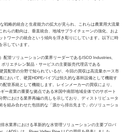
重要な戦略的統合と生産能力の拡大が見られ、これらは農業用大流量
これらの動向は、垂直統合、地域サプライチェーンの強化、およ
ットワークの統合という傾向を浮き彫りにしています。以下に時
を示しています。
配管ソリューションの業界リーダーであるISCO Industries,
置くポリエチレン製品・サービスの主要販売代理店である
COは従来、硬質配管の分野で知られているが、今回の買収は高流量ホース市
漑において、硬質HDPEパイプは恒久的な基幹設備として機能す
の配管系統として機能します。レインメーカーの買収により、
ネルギー産業の重要な拠点である米国中南部地域全体でのサポート
分野における業界再編の兆しを示しており、ディストリビュータ
術を組み合わせた包括的な「源から排出先まで」のソリューショ
化槽排水業界における革新的な水管理ソリューションの主要プロバ
 Inc.（ADS）は、River Valley Pipe LLCの買収を発表しました。