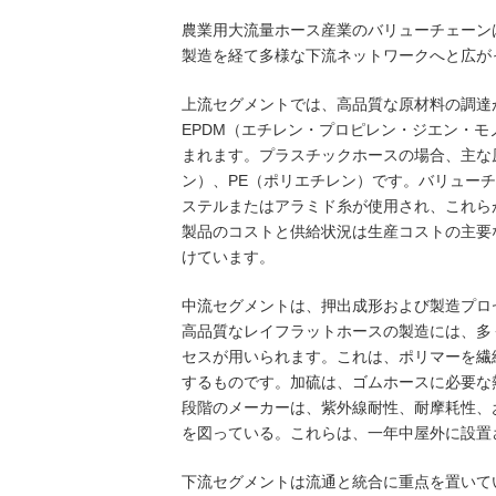
農業用大流量ホース産業のバリューチェーン
製造を経て多様な下流ネットワークへと広が
上流セグメントでは、高品質な原材料の調達
EPDM（エチレン・プロピレン・ジエン・モ
まれます。プラスチックホースの場合、主な原
ン）、PE（ポリエチレン）です。バリュー
ステルまたはアラミド糸が使用され、これら
製品のコストと供給状況は生産コストの主要
けています。
中流セグメントは、押出成形および製造プロ
高品質なレイフラットホースの製造には、多
セスが用いられます。これは、ポリマーを繊
するものです。加硫は、ゴムホースに必要な
段階のメーカーは、紫外線耐性、耐摩耗性、
を図っている。これらは、一年中屋外に設置
下流セグメントは流通と統合に重点を置いて