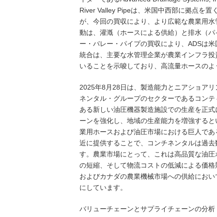
River Valley Pipeは、米国中西部
が、今回の買収により、より広範な農業用水
動は、灌漑（ホースによる供給）と排水（パ
ー・バレー・パイプの買収により、ADSは
統合は、主要な水管理企業が農業インフラ投
いることを示唆しており、高流量ホースのよ
2025年8月28日は、製造能力とニアショ
ネンタル・グループのセクターであるコンティテ
ある新しい油圧機器製造施設での生産を正式に
ーンを強化し、地域の生産能力を増強すると
業用ホースおよび油圧市場における巨人であ
近に提供することで、コンチネンタルは過去
す。農業市場にとって、これは高品質な油圧
の短縮、そして物流コストの低減による価格
およびカナダの農業機械市場への供給におい
にしています。
バリューチェーンとサプライチェーンの分析