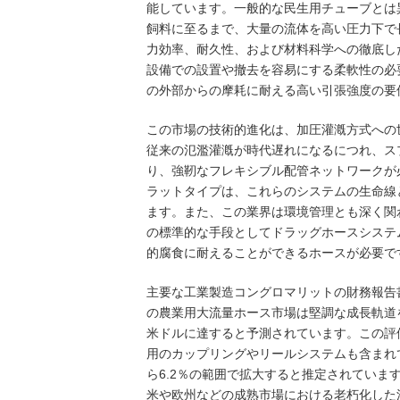
能しています。一般的な民生用チューブとは
飼料に至るまで、大量の流体を高い圧力下で
力効率、耐久性、および材料科学への徹底し
設備での設置や撤去を容易にする柔軟性の必
の外部からの摩耗に耐える高い引張強度の要
この市場の技術的進化は、加圧灌漑方式への
従来の氾濫灌漑が時代遅れになるにつれ、ス
り、強靭なフレキシブル配管ネットワークが
ラットタイプは、これらのシステムの生命線
ます。また、この業界は環境管理とも深く関
の標準的な手段としてドラッグホースシステ
的腐食に耐えることができるホースが必要で
主要な工業製造コングロマリットの財務報告
の農業用大流量ホース市場は堅調な成長軌道を
米ドルに達すると予測されています。この評
用のカップリングやリールシステムも含まれて
ら6.2％の範囲で拡大すると推定されてい
米や欧州などの成熟市場における老朽化した