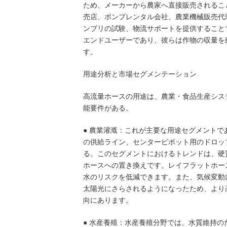
ため、メーカーから農家へ直接販売されるこ
売店、ポンプレンタル会社、農業機械販売代
ンブリの試験、物流サポートを提供すること
エンドユーザーであり、彼らは作物の収量を
す。
用途分析と市場セグメンテーション
高流量ホースの用途は、農業・食品生産シス
能要件がある。
● 農業灌漑：これが主要な用途セグメント
の供給ライン、センターピボット用のドロッ
る。このセグメントにおけるトレンドは、硬
ホースへの置き換えです。レイフラットホー
水のリスクを低減できます。また、気候変動
太陽光にさらされるようになったため、より
向にあります。
● 水産養殖：水産養殖分野では、水質維持