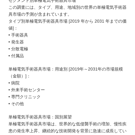
セグメント別単極電気手術器具市場
この調査には、タイプ、用途、地域別の世界の単極電気手術器
具市場の予測が含まれています。
タイプ別単極電気手術器具市場 [2019 年から 2031 年までの価
値]：
• 手術器具
• 発生器
• 分散電極
• 付属品
単極電気手術器具市場：用途別 [2019年～2031年の市場規模
（金額）]：
• 病院
• 外来手術センター
• 専門クリニック
• その他
単極電気手術器具市場：国別展望
単極電気手術器具市場は、世界的な低侵襲手術の増加、慢性疾
患の発生率上昇、継続的な技術開発を背景に急速に成長してい