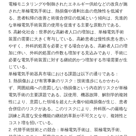
電極モニタリングや制御されたエネルギー供給などの改良が施
された単極電気手術は、熱損傷や過剰出血の危険性を低減す
る。患者転帰の改善と術後合併症の低減という傾向は、先進的
な単極電気手術装置の使用を促進する主要な原動力である。
5. 高齢化社会：世界的な高齢者人口の増加は、単極電気手術
装置の需要に大きく寄与している。高齢患者は慢性疾患を患い
やすく、外科的処置を必要とする場合がある。高齢者人口の増
加に伴い、外科的処置の件数も増加する見込みであり、手術に
必要な電気手術装置に対する継続的かつ増加する市場需要が生
じている。
単極電気手術器具市場における課題は以下の通りである：
1. 熱損傷および有害事象のリスク：技術進歩にもかかわら
ず、周囲組織への意図しない熱損傷という内在的リスクが単極
電気手術の主要課題である。誤使用、機器故障、解剖学的複雑
性により、意図した領域を超えた火傷や組織損傷が生じ、患者
合併症のリスクがある。このリスクにより、外科医への厳格な
訓練と高度な安全機能の継続的革新が不可欠となり、複雑性と
コスト増を招いている。
2. 代替手術技術との競合：単極電気手術は、双極電気手術、