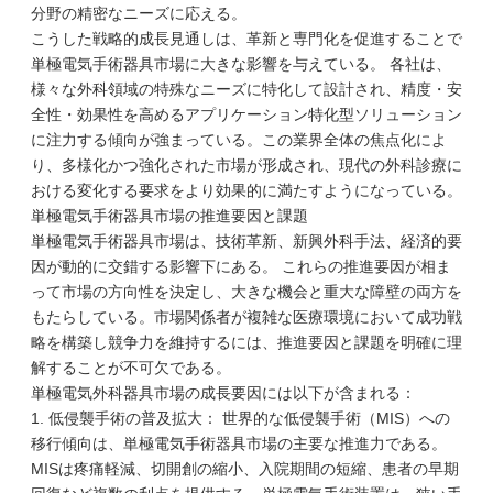
分野の精密なニーズに応える。
こうした戦略的成長見通しは、革新と専門化を促進することで
単極電気手術器具市場に大きな影響を与えている。 各社は、
様々な外科領域の特殊なニーズに特化して設計され、精度・安
全性・効果性を高めるアプリケーション特化型ソリューション
に注力する傾向が強まっている。この業界全体の焦点化によ
り、多様化かつ強化された市場が形成され、現代の外科診療に
おける変化する要求をより効果的に満たすようになっている。
単極電気手術器具市場の推進要因と課題
単極電気手術器具市場は、技術革新、新興外科手法、経済的要
因が動的に交錯する影響下にある。 これらの推進要因が相ま
って市場の方向性を決定し、大きな機会と重大な障壁の両方を
もたらしている。市場関係者が複雑な医療環境において成功戦
略を構築し競争力を維持するには、推進要因と課題を明確に理
解することが不可欠である。
単極電気外科器具市場の成長要因には以下が含まれる：
1. 低侵襲手術の普及拡大： 世界的な低侵襲手術（MIS）への
移行傾向は、単極電気手術器具市場の主要な推進力である。
MISは疼痛軽減、切開創の縮小、入院期間の短縮、患者の早期