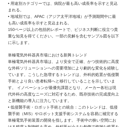
• 用途別カテゴリーでは、病院が最も高い成長率を示すと見込
まれる。
• 地域別では、APAC（アジア太平洋地域）が予測期間中に最
も高い成長率を示すと見込まれる。
150ページ以上の包括的レポートで、ビジネス判断に役立つ貴
重な知見を得てください。一部の見解を含むサンプル図を以下
に示します。
単極電気外科器具市場における新興トレンド
単極電気外科器具市場は、より安全で正確、かつ技術的に高度
な外科ソリューションへの需要増加により劇的な変化を経験し
ています。こうした急増するトレンドは、外科的処置が低侵襲
手術とより良い患者転帰へと移行していることを示していま
す。 イノベーションが最優先課題となり、メーカー各社は現
代外科の高度なニーズに対応するため、既存技術の完成度向上
と新機能の導入に注力しています。
• 低侵襲手術・ロボット手術との統合：このトレンドは、低侵
襲手術（MIS）やロボット支援手術システムを容易に補完する
単極電気手術装置の開発を指します。 手術中の狭い空間にお
ける精度と制御性を高め、外科医が小さな創傷で複雑な処置を