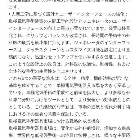
ます。
• 人間工学に基づく設計とユーザーインターフェースの強化：
単極電気手術装置の人間工学的設計とジェネレータのユーザー
インターフェースの向上に重点が置かれています。装置は軽量
化され、グリップとバランスが改善され、長時間の手術中の外
科医の疲労を最小限に抑えます。ジェネレータのインターフェ
ースは、タッチスクリーンとカスタマイズ可能な設定により直
感的になり、迅速なセットアップと使いやすさを促進します。
このような設計上の改良は、外科医の快適性、制御性、および
全体的な手術の生産性を向上させます。
これら5つの重要な進歩は、安全性、精度、機能効率の新たな
基準を確立することで、単極電気手術器具市場を大きく変革し
ている。単極電気手術の柔軟性と価値を拡大し、より多様な外
科専門分野におけるツールとして、より安全かつ効率的なもの
としている。この継続的な革新は、市場の進展と現代外科手術
におけるその重要な意義を保証している。
単極電気手術器具市場における戦略的成長機会
単極電気手術器具市場は、変化する外科的慣行、増加する疾患
率、世界的な低侵襲手術への注目に後押しされ、様々な主要応