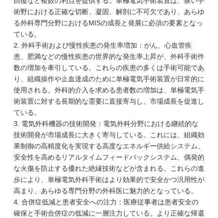
回復など複数の利点を提供する。単極電気手術装置は、狭い手
術野における正確な切断、凝固、解剖に不可欠であり、あらゆ
る外科専門分野におけるMISの成長と発展に必須の要素となっ
ている。
2. 外科手術および慢性疾患の発生率増加：がん、心血管疾
患、肥満などの慢性疾患の世界的な発生率上昇が、外科手術件
数の増加を牽引している。これらの疾患の多くは手術可能であ
り、組織操作や止血達成のために単極電気手術装置が日常的に
使用される。外科的介入を求める患者数の増加は、単極電気手
術装置に対する長期的な需要に直接寄与し、市場成長を促進し
ている。
3. 電気外科機器の技術開発：電気外科分野における継続的な
技術開発が市場成長に大きく寄与している。これには、組織効
果制御の高精度化を実現する高度なエネルギー供給システム、
安全性を高めるリアルタイムフィードバックシステム、偶発的
な火傷を防止する優れた絶縁技術などが含まれる。これらの進
歩により、単極電気外科手術はより効果的で安全かつ汎用性が
高まり、あらゆる専門分野の外科医に魅力的となっている。
4. 合併症低減と患者安全への注力：医療従事者は患者安全の
確保と手術合併症の低減に一層注力している。より正確な帰還