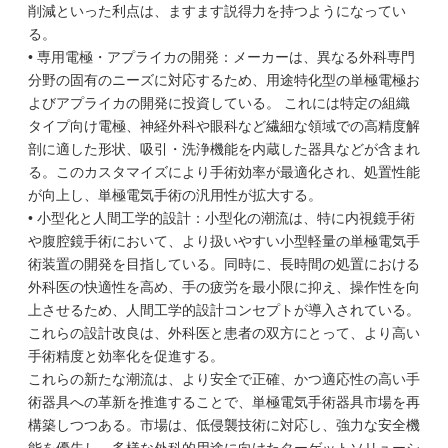
削減といった利点は、ますます説得力を持つようになってい
る。
• 専用電極・アプライカの開発：メーカーは、異なる外科専門
分野の固有のニーズに対応するため、用途特化型の単極電極お
よびアプライカの開発に投資している。 これには特定の組織
タイプ向け電極、神経外科や眼科など繊細な領域での高精度解
剖に適した形状、吸引・洗浄機能を内蔵した器具などが含まれ
る。このカスタマイズにより手術効率が最適化され、処置性能
が向上し、単極電気手術の汎用性が拡大する。
• 小型化と人間工学的設計：小型化の潮流は、特に内視鏡手術
や腹腔鏡手術において、より扱いやすい小型軽量の単極電気手
術装置の開発を目指している。同時に、長時間の処置における
外科医の快適性を高め、手の疲労を最小限に抑え、操作性を向
上させるため、人間工学的設計コンセプトが導入されている。
これらの設計改良は、外科医と患者の双方にとって、より高い
手術精度と効率化を促進する。
これらの新たな潮流は、より安全で正確、かつ適応性の高い手
術器具への革新を推進することで、単極電気手術器具市場を再
構築しつつある。市場は、低侵襲技術に対応し、強力な安全機