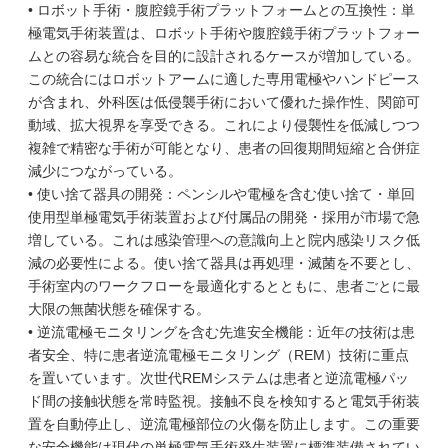
• ロボット手術・腹腔鏡手術プラットフォームとの互換性：単
極電気手術装置は、ロボット手術や腹腔鏡手術プラットフォー
ムとの容易な統合を目的に設計されるケースが増加している。
この統合にはロボットアームに適した専用電極やハンドピース
が含まれ、外科医は低侵襲手術において優れた操作性、関節可
動域、拡大視界を享受できる。これにより侵襲性を低減しつつ
複雑で精密な手術が可能となり、患者の回復期間短縮と合併症
減少につながっている。
• 使い捨て器具の開発：ペンシルや電極を含む使い捨て・単回
使用型単極電気手術装置および付属品の開発・採用が市場で急
増している。これは感染管理への意識向上と院内感染リスク低
減の必要性による。使い捨て器具は再処理・滅菌を不要とし、
手術室内のワークフローを最適化するとともに、患者ごとに最
大限の無菌状態を確保する。
• 逆流電極モニタリングを含む先進安全機能：近年の技術は患
者安全、特に患者逆流電極モニタリング（REM）技術に重点
を置いています。次世代REMシステムは患者と逆流電極パッ
ド間の接触状態を常時監視。接触不良を検知すると電気手術装
置を自動停止し、逆流電極部位の火傷を防止します。この重要
な安全機能は現代の単極電気手術発生装置に標準装備されてい