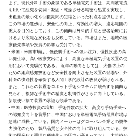
ます。現代外科手術の象徴である単極電気手術は、高周波電流
を用いて組織を切開・凝固・乾燥させる精密な処置を実現し、
出血量の最小化や回復期間の短縮といった利点を提供します。
この市場の進歩は、安全性の向上、有効性の増大、適応範囲の
拡大を目的としており、この傾向は外科的手法と患者治療にお
けるより広範な変化をも反映している。市場はまた、地域の医
療優先事項や投資の影響も受けている。
• 米国：米国市場は、低侵襲手術への強い注力、慢性疾患の高
い発生率、高い医療支出により、高度な単極電気手術装置の使
用において先駆的である。 近年の動向としては、火傷防止の
ための組織感知技術など安全性を向上させた装置の登場や、外
科医の快適性を確保する人間工学的設計の改良が挙げられる。
また、これらの装置をロボット手術システムに統合する傾向も
見られ、複雑な手術中の精度と制御性がさらに向上している。
新規使い捨て装置の承認も顕著である。
• 中国：医療投資の増加、手術件数の拡大、高度な手術手法へ
の認知度向上を背景に、中国における単極電気手術器具市場は
急速に成長している。国内メーカーはグローバル企業との競争
力強化のため、製品品質と安全性の向上に取り組んでいる。技
術の国産化と手頃な価格化への圧力が高まっており、大規模か