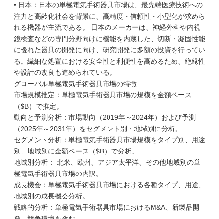
• 日本：日本の単極電気手術器具市場は、最先端医療技術への
注力と高齢化社会を背景に、高精度・信頼性・小型化が求めら
れる機器が主流である。 日本のメーカーは、神経外科や内視
鏡検査などの専門分野向けに機能を内蔵した、切断・凝固性能
に優れた器具の開発に向け、研究開発に多額の投資を行ってい
る。繊細な処置における安全性と利便性を高めるため、絶縁性
や設計の改良も進められている。
グローバル単極電気手術器具市場の特徴
市場規模推定：単極電気手術器具市場の規模を金額ベース
（$B）で推定。
動向と予測分析：市場動向（2019年～2024年）および予測
（2025年～2031年）をセグメント別・地域別に分析。
セグメント分析：単極電気手術器具市場規模をタイプ別、用途
別、地域別に金額ベース（$B）で分析。
地域別分析： 北米、欧州、アジア太平洋、その他地域別の単
極電気手術器具市場の内訳。
成長機会：単極電気手術器具市場における各種タイプ、用途、
地域別の成長機会分析。
戦略的分析：単極電気手術器具市場におけるM&A、新製品開
発、競争環境を含む。