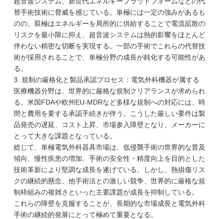
超音波システム、新世代エネルギープラットフォームなどの代
替手術技術に脅威を感じている。単極には一定の強みがあるも
のの、双極はエネルギーを局所的に供給することで電流拡散の
リスクを最小限に抑え、超音波システムは熱的影響をほとんど
伴わない精密な切断を実現する。一部の手術でこれらの代替技
術が採用されることで、単極分野の成長が鈍化する可能性があ
る。
3. 規制の厳格化と製品承認プロセス：電気外科機器が属する
医療機器分野は、世界的に厳格な規制クリアランスが求められ
る。米国FDAや欧州EU-MDRなど多様な規制への対応には、時
間と費用を要する承認手続きが伴う。こうした厳しい要件は製
品発売の遅延、コスト上昇、市場参入障壁となり、メーカーに
とって大きな課題となっている。
総じて、単極電気外科器具市場は、低侵襲手術の世界的な普及
傾向、慢性疾患の増加、手術の安全性・精度向上を目的とした
技術革新により堅調な成長を遂げている。しかし、熱損傷リス
クの継続的懸念、他手術法との激しい競争、世界的に厳格な規
制枠組みの複雑さといった主要課題が成長を抑制している。
これらの障壁を克服することが、長期的な市場成長と電気外科
手術の継続的発展にとって極めて重要となる。