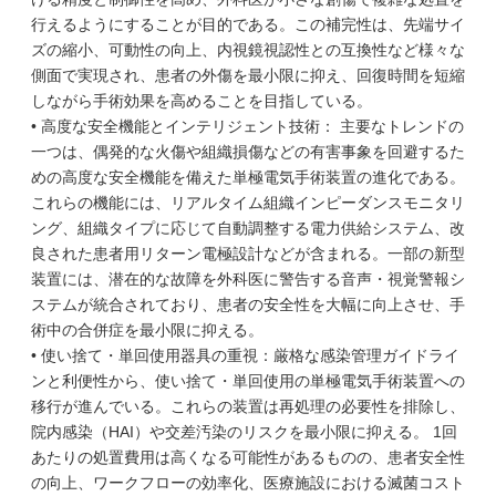
行えるようにすることが目的である。この補完性は、先端サイ
ズの縮小、可動性の向上、内視鏡視認性との互換性など様々な
側面で実現され、患者の外傷を最小限に抑え、回復時間を短縮
しながら手術効果を高めることを目指している。
• 高度な安全機能とインテリジェント技術： 主要なトレンドの
一つは、偶発的な火傷や組織損傷などの有害事象を回避するた
めの高度な安全機能を備えた単極電気手術装置の進化である。
これらの機能には、リアルタイム組織インピーダンスモニタリ
ング、組織タイプに応じて自動調整する電力供給システム、改
良された患者用リターン電極設計などが含まれる。一部の新型
装置には、潜在的な故障を外科医に警告する音声・視覚警報シ
ステムが統合されており、患者の安全性を大幅に向上させ、手
術中の合併症を最小限に抑える。
• 使い捨て・単回使用器具の重視：厳格な感染管理ガイドライ
ンと利便性から、使い捨て・単回使用の単極電気手術装置への
移行が進んでいる。これらの装置は再処理の必要性を排除し、
院内感染（HAI）や交差汚染のリスクを最小限に抑える。 1回
あたりの処置費用は高くなる可能性があるものの、患者安全性
の向上、ワークフローの効率化、医療施設における滅菌コスト