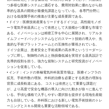
つ多様な医療システムに適応する、費用対効果に優れながら効
率的な器具の開発が最優先課題となっている。 各専門分野に
おける低侵襲手術の推進が主要な成長要因である。
• ドイツ：医療技術産業をリードするドイツは、高性能モノポ
ーラ電気手術器具にとって依然として大規模かつ重要な市場で
ある。イノベーションは精密工学を中心に展開され、リアルタ
イムフィードバックシステムなどのスマート技術の導入や、先
進的な手術プラットフォームとの互換性が重視されている。
ドイツ企業は、患者安全と手術成果の高水準というリーダーシ
ップに即し、制御性の向上と熱損傷低減を実現する器具設計で
先導的役割を担う。強力な規制システムと研究投資がイノベー
ションを促進している。
• インド：インドの単極電気外科装置市場は、医療インフラの
拡充、手術件数の増加、外科的治療を必要とする疾患の増加を
背景に成長軌道にある。 コストは依然として重要な課題だ
が、より高度で安全な機器の導入に向けた動きが徐々に進んで
いる。手頃な価格で入手しやすい選択肢を提供する現地生産能
力も台頭している。外科医における新しい電気手術技術のトレ
ーニングとスキル開発も重要な活動領域である。