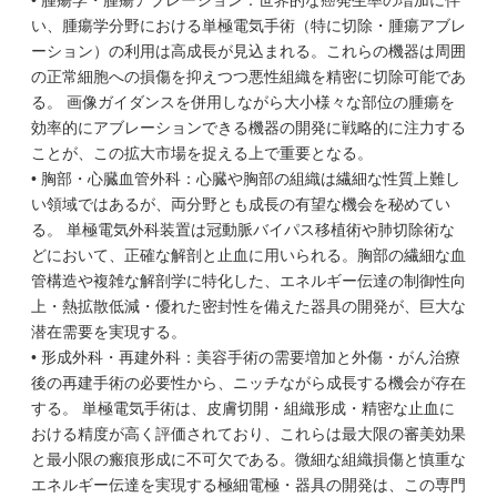
• 腫瘍学・腫瘍アブレーション：世界的な癌発生率の増加に伴
い、腫瘍学分野における単極電気手術（特に切除・腫瘍アブレ
ーション）の利用は高成長が見込まれる。これらの機器は周囲
の正常細胞への損傷を抑えつつ悪性組織を精密に切除可能であ
る。 画像ガイダンスを併用しながら大小様々な部位の腫瘍を
効率的にアブレーションできる機器の開発に戦略的に注力する
ことが、この拡大市場を捉える上で重要となる。
• 胸部・心臓血管外科：心臓や胸部の組織は繊細な性質上難し
い領域ではあるが、両分野とも成長の有望な機会を秘めてい
る。 単極電気外科装置は冠動脈バイパス移植術や肺切除術な
どにおいて、正確な解剖と止血に用いられる。胸部の繊細な血
管構造や複雑な解剖学に特化した、エネルギー伝達の制御性向
上・熱拡散低減・優れた密封性を備えた器具の開発が、巨大な
潜在需要を実現する。
• 形成外科・再建外科：美容手術の需要増加と外傷・がん治療
後の再建手術の必要性から、ニッチながら成長する機会が存在
する。 単極電気手術は、皮膚切開・組織形成・精密な止血に
おける精度が高く評価されており、これらは最大限の審美効果
と最小限の瘢痕形成に不可欠である。微細な組織損傷と慎重な
エネルギー伝達を実現する極細電極・器具の開発は、この専門