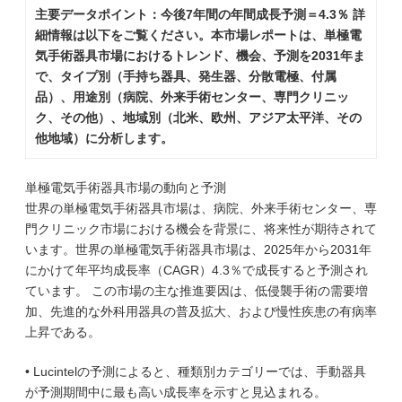
主要データポイント：今後7年間の年間成長予測＝4.3％ 詳
細情報は以下をご覧ください。本市場レポートは、単極電
気手術器具市場におけるトレンド、機会、予測を2031年ま
で、タイプ別（手持ち器具、発生器、分散電極、付属
品）、用途別（病院、外来手術センター、専門クリニッ
ク、その他）、地域別（北米、欧州、アジア太平洋、その
他地域）に分析します。
単極電気手術器具市場の動向と予測
世界の単極電気手術器具市場は、病院、外来手術センター、専
門クリニック市場における機会を背景に、将来性が期待されて
います。世界の単極電気手術器具市場は、2025年から2031年
にかけて年平均成長率（CAGR）4.3％で成長すると予測され
ています。 この市場の主な推進要因は、低侵襲手術の需要増
加、先進的な外科用器具の普及拡大、および慢性疾患の有病率
上昇である。
• Lucintelの予測によると、種類別カテゴリーでは、手動器具
が予測期間中に最も高い成長率を示すと見込まれる。