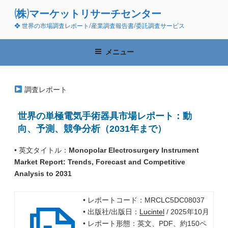
コ
(株)マーケットリサーチセンター
ン
❖ 世界の市場調査レポート/産業調査報告書/委託調査サービス
テ
ン
ツ
メニュー
へ
ス
キ
調査レポート
ッ
プ
世界の単極電気手術器具市場レポート：動
向、予測、競争分析（2031年まで）
• 英文タイトル：
Monopolar Electrosurgery Instrument
Market Report: Trends, Forecast and Competitive
Analysis to 2031
• レポートコード：MRCLC5DC08037
• 出版社/出版日：
Lucintel
/ 2025年10月
• レポート形態：英文、PDF、約150ペ