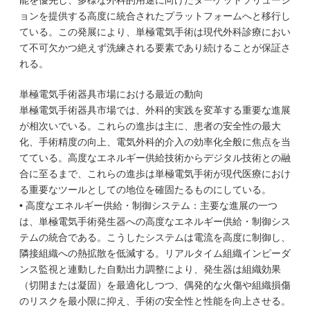
能を優先し、多様な外科的用途に向けたターゲットソリューシ
ョンを提供する高度に統合されたプラットフォームへと移行し
ている。この発展により、単極電気手術は現代外科診療におい
て不可欠かつ絶えず洗練される要素であり続けることが保証さ
れる。
単極電気手術器具市場における最近の動向
単極電気手術器具市場では、外科的実践を変革する重要な進展
が相次いでいる。これらの進歩は主に、患者の安全性の最大
化、手術精度の向上、電気外科的介入の効率化全般に焦点を当
てている。高度なエネルギー供給技術からデジタル技術との融
合に至るまで、これらの進歩は単極電気手術が現代医療におけ
る重要なツールとしての地位を確固たるものにしている。
• 高度なエネルギー供給・制御システム：主要な進展の一つ
は、単極電気手術発生器への高度なエネルギー供給・制御シス
テムの統合である。こうしたシステムは電流を高度に制御し、
隣接組織への熱拡散を低減する。リアルタイム組織インピーダ
ンス監視と連動した自動出力調整により、発生器は組織効果
（切開または凝固）を最適化しつつ、偶発的な火傷や組織損傷
のリスクを最小限に抑え、手術の安全性と性能を向上させる。