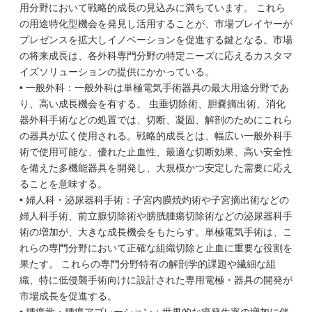
用分野において戦略的成長の見込みに満ちています。 これら
の用途特化型機会を発見し活用することが、市場プレイヤーが
プレゼンスを拡大しイノベーションを促進する鍵となる。市場
の将来成長は、各外科専門分野の特定ニーズに応えるカスタマ
イズソリューションの提供にかかっている。
• 一般外科：一般外科は単極電気手術器具の最大用途分野であ
り、高い成長機会を有する。 虫垂切除術、胆嚢摘出術、消化
器外科手術などの処置では、切断、凝固、解剖のためにこれら
の器具が広く使用される。戦略的成長とは、幅広い一般外科手
術で使用可能な、優れた止血性、最適な切断効果、高い安全性
を備えた多機能器具を開発し、大規模かつ安定した需要に応え
ることを意味する。
• 婦人科・泌尿器科手術：子宮内膜焼灼術や子宮摘出術などの
婦人科手術、前立腺切除術や膀胱腫瘍切除術などの泌尿器科手
術の増加が、大きな成長機会をもたらす。単極電気手術は、こ
れらの専門分野において正確な組織切除と止血に重要な役割を
果たす。 これらの専門分野特有の解剖学的課題や繊細な組
織、特に低侵襲手術向けに設計された専用電極・器具の開発が
市場成長を促進する。